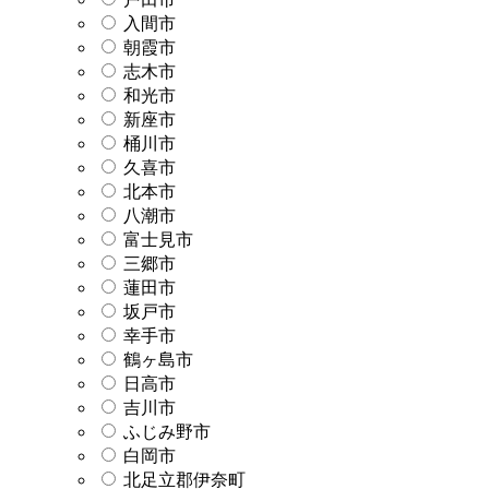
入間市
朝霞市
志木市
和光市
新座市
桶川市
久喜市
北本市
八潮市
富士見市
三郷市
蓮田市
坂戸市
幸手市
鶴ヶ島市
日高市
吉川市
ふじみ野市
白岡市
北足立郡伊奈町