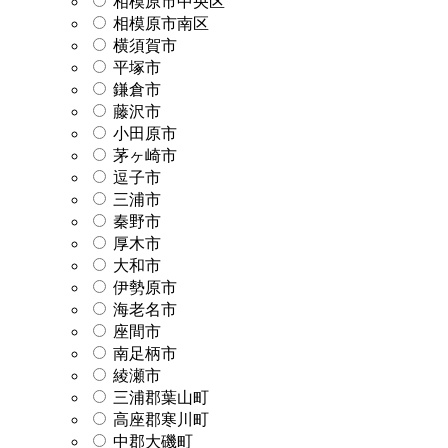
相模原市中央区
相模原市南区
横須賀市
平塚市
鎌倉市
藤沢市
小田原市
茅ヶ崎市
逗子市
三浦市
秦野市
厚木市
大和市
伊勢原市
海老名市
座間市
南足柄市
綾瀬市
三浦郡葉山町
高座郡寒川町
中郡大磯町