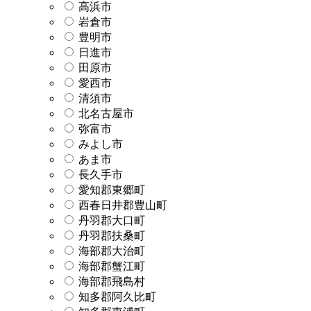
高浜市
岩倉市
豊明市
日進市
田原市
愛西市
清須市
北名古屋市
弥富市
みよし市
あま市
長久手市
愛知郡東郷町
西春日井郡豊山町
丹羽郡大口町
丹羽郡扶桑町
海部郡大治町
海部郡蟹江町
海部郡飛島村
知多郡阿久比町