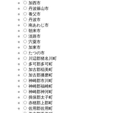
加西市
丹波篠山市
養父市
丹波市
南あわじ市
朝来市
淡路市
宍粟市
加東市
たつの市
川辺郡猪名川町
多可郡多可町
加古郡稲美町
加古郡播磨町
神崎郡市川町
神崎郡福崎町
神崎郡神河町
揖保郡太子町
赤穂郡上郡町
佐用郡佐用町