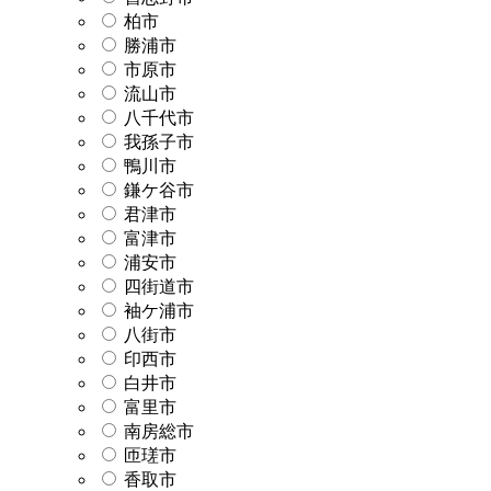
柏市
勝浦市
市原市
流山市
八千代市
我孫子市
鴨川市
鎌ケ谷市
君津市
富津市
浦安市
四街道市
袖ケ浦市
八街市
印西市
白井市
富里市
南房総市
匝瑳市
香取市