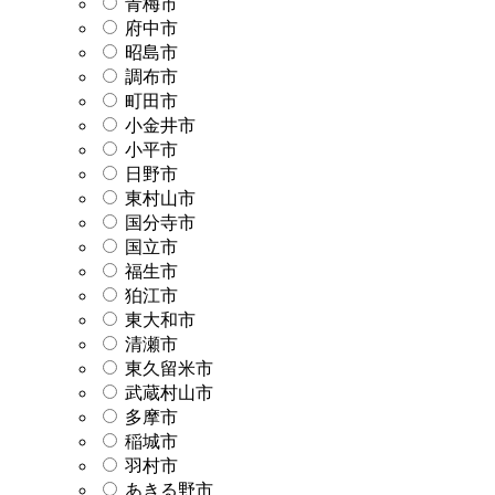
青梅市
府中市
昭島市
調布市
町田市
小金井市
小平市
日野市
東村山市
国分寺市
国立市
福生市
狛江市
東大和市
清瀬市
東久留米市
武蔵村山市
多摩市
稲城市
羽村市
あきる野市