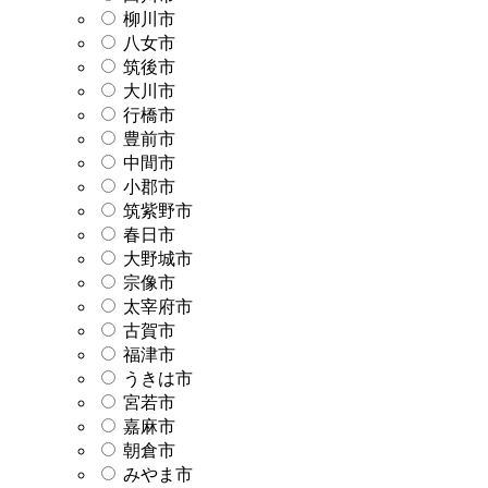
柳川市
八女市
筑後市
大川市
行橋市
豊前市
中間市
小郡市
筑紫野市
春日市
大野城市
宗像市
太宰府市
古賀市
福津市
うきは市
宮若市
嘉麻市
朝倉市
みやま市