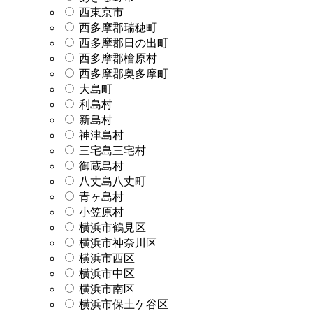
西東京市
西多摩郡瑞穂町
西多摩郡日の出町
西多摩郡檜原村
西多摩郡奥多摩町
大島町
利島村
新島村
神津島村
三宅島三宅村
御蔵島村
八丈島八丈町
青ヶ島村
小笠原村
横浜市鶴見区
横浜市神奈川区
横浜市西区
横浜市中区
横浜市南区
横浜市保土ケ谷区