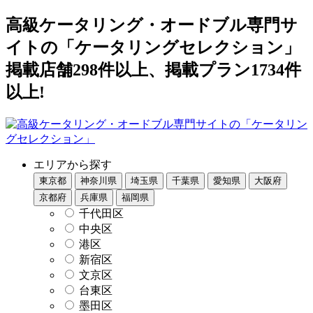
高級ケータリング・オードブル専門サ
イトの「ケータリングセレクション」
掲載店舗298件以上、掲載プラン1734件
以上!
エリアから探す
東京都
神奈川県
埼玉県
千葉県
愛知県
大阪府
京都府
兵庫県
福岡県
千代田区
中央区
港区
新宿区
文京区
台東区
墨田区