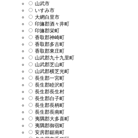
山武市
いすみ市
大網白里市
印旛郡酒々井町
印旛郡栄町
香取郡神崎町
香取郡多古町
香取郡東庄町
山武郡九十九里町
山武郡芝山町
山武郡横芝光町
長生郡一宮町
長生郡睦沢町
長生郡長生村
長生郡白子町
長生郡長柄町
長生郡長南町
夷隅郡大多喜町
夷隅郡御宿町
安房郡鋸南町