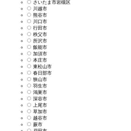
さいたま市岩槻区
川越市
熊谷市
川口市
行田市
秩父市
所沢市
飯能市
加須市
本庄市
東松山市
春日部市
狭山市
羽生市
鴻巣市
深谷市
上尾市
草加市
越谷市
蕨市
戸田市