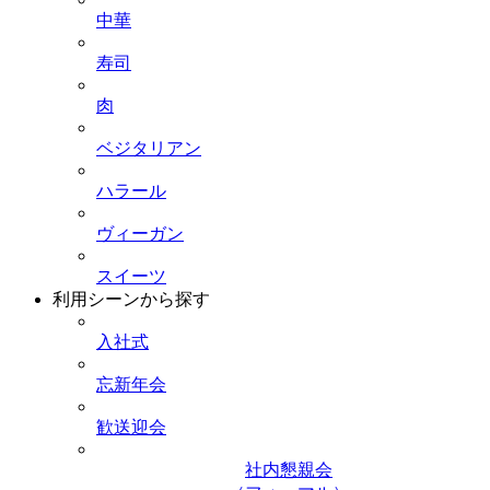
中華
寿司
肉
ベジタリアン
ハラール
ヴィーガン
スイーツ
利用シーンから探す
入社式
忘新年会
歓送迎会
社内懇親会