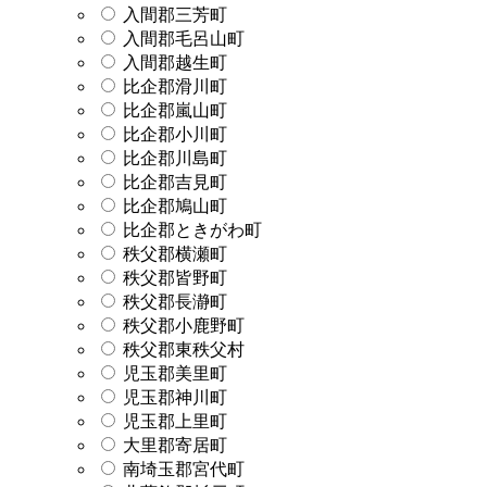
入間郡三芳町
入間郡毛呂山町
入間郡越生町
比企郡滑川町
比企郡嵐山町
比企郡小川町
比企郡川島町
比企郡吉見町
比企郡鳩山町
比企郡ときがわ町
秩父郡横瀬町
秩父郡皆野町
秩父郡長瀞町
秩父郡小鹿野町
秩父郡東秩父村
児玉郡美里町
児玉郡神川町
児玉郡上里町
大里郡寄居町
南埼玉郡宮代町