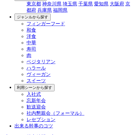
東京都
神奈川県
埼玉県
千葉県
愛知県
大阪府
京
都府
兵庫県
福岡県
ジャンルから探す
フィンガーフード
和食
洋食
中華
寿司
肉
ベジタリアン
ハラール
ヴィーガン
スイーツ
利用シーンから探す
入社式
忘新年会
歓送迎会
社内懇親会（フォーマル）
レセプション
出来る幹事のコツ