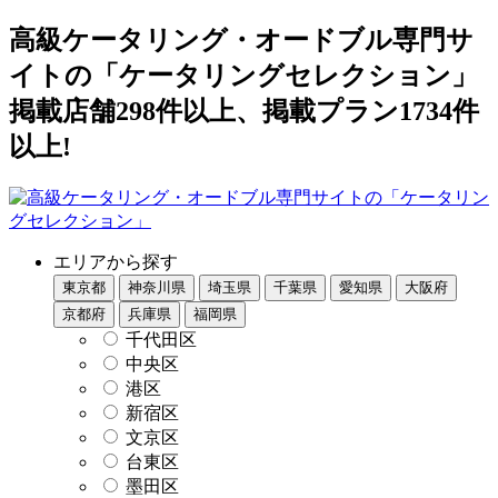
高級ケータリング・オードブル専門サ
イトの「ケータリングセレクション」
掲載店舗298件以上、掲載プラン1734件
以上!
エリアから探す
東京都
神奈川県
埼玉県
千葉県
愛知県
大阪府
京都府
兵庫県
福岡県
千代田区
中央区
港区
新宿区
文京区
台東区
墨田区