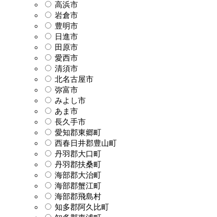
高浜市
岩倉市
豊明市
日進市
田原市
愛西市
清須市
北名古屋市
弥富市
みよし市
あま市
長久手市
愛知郡東郷町
西春日井郡豊山町
丹羽郡大口町
丹羽郡扶桑町
海部郡大治町
海部郡蟹江町
海部郡飛島村
知多郡阿久比町