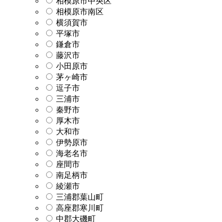
相模原市中央区
相模原市南区
横須賀市
平塚市
鎌倉市
藤沢市
小田原市
茅ヶ崎市
逗子市
三浦市
秦野市
厚木市
大和市
伊勢原市
海老名市
座間市
南足柄市
綾瀬市
三浦郡葉山町
高座郡寒川町
中郡大磯町