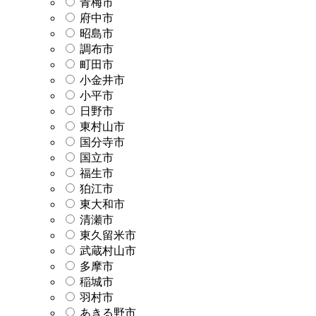
青梅市
府中市
昭島市
調布市
町田市
小金井市
小平市
日野市
東村山市
国分寺市
国立市
福生市
狛江市
東大和市
清瀬市
東久留米市
武蔵村山市
多摩市
稲城市
羽村市
あきる野市