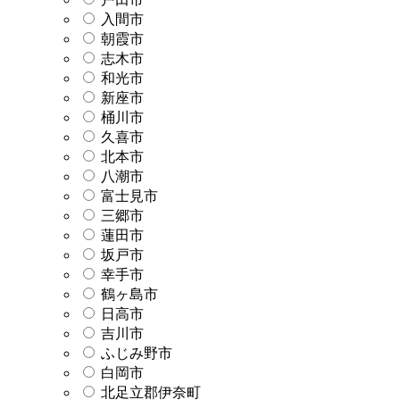
入間市
朝霞市
志木市
和光市
新座市
桶川市
久喜市
北本市
八潮市
富士見市
三郷市
蓮田市
坂戸市
幸手市
鶴ヶ島市
日高市
吉川市
ふじみ野市
白岡市
北足立郡伊奈町