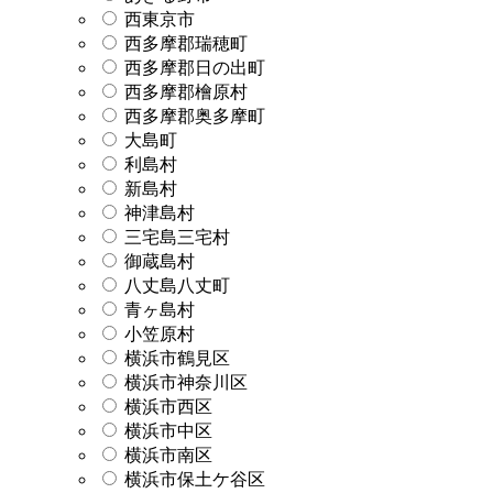
西東京市
西多摩郡瑞穂町
西多摩郡日の出町
西多摩郡檜原村
西多摩郡奥多摩町
大島町
利島村
新島村
神津島村
三宅島三宅村
御蔵島村
八丈島八丈町
青ヶ島村
小笠原村
横浜市鶴見区
横浜市神奈川区
横浜市西区
横浜市中区
横浜市南区
横浜市保土ケ谷区