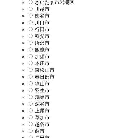
さいたま市岩槻区
川越市
熊谷市
川口市
行田市
秩父市
所沢市
飯能市
加須市
本庄市
東松山市
春日部市
狭山市
羽生市
鴻巣市
深谷市
上尾市
草加市
越谷市
蕨市
戸田市