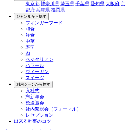
東京都
神奈川県
埼玉県
千葉県
愛知県
大阪府
京
都府
兵庫県
福岡県
ジャンルから探す
フィンガーフード
和食
洋食
中華
寿司
肉
ベジタリアン
ハラール
ヴィーガン
スイーツ
利用シーンから探す
入社式
忘新年会
歓送迎会
社内懇親会（フォーマル）
レセプション
出来る幹事のコツ