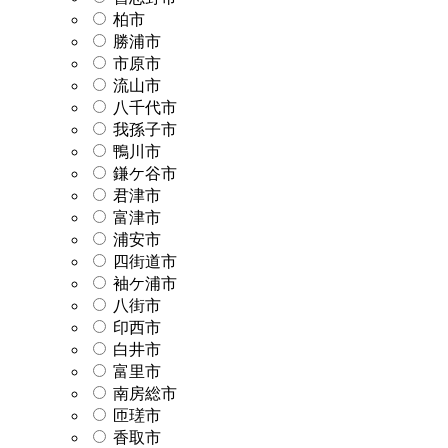
柏市
勝浦市
市原市
流山市
八千代市
我孫子市
鴨川市
鎌ケ谷市
君津市
富津市
浦安市
四街道市
袖ケ浦市
八街市
印西市
白井市
富里市
南房総市
匝瑳市
香取市