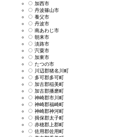
加西市
丹波篠山市
養父市
丹波市
南あわじ市
朝来市
淡路市
宍粟市
加東市
たつの市
川辺郡猪名川町
多可郡多可町
加古郡稲美町
加古郡播磨町
神崎郡市川町
神崎郡福崎町
神崎郡神河町
揖保郡太子町
赤穂郡上郡町
佐用郡佐用町