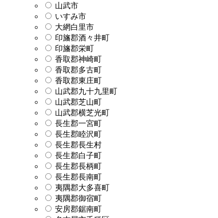
山武市
いすみ市
大網白里市
印旛郡酒々井町
印旛郡栄町
香取郡神崎町
香取郡多古町
香取郡東庄町
山武郡九十九里町
山武郡芝山町
山武郡横芝光町
長生郡一宮町
長生郡睦沢町
長生郡長生村
長生郡白子町
長生郡長柄町
長生郡長南町
夷隅郡大多喜町
夷隅郡御宿町
安房郡鋸南町