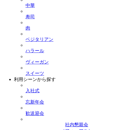
中華
寿司
肉
ベジタリアン
ハラール
ヴィーガン
スイーツ
利用シーンから探す
入社式
忘新年会
歓送迎会
社内懇親会