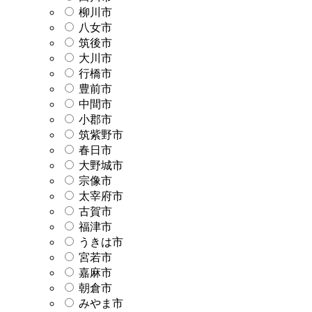
柳川市
八女市
筑後市
大川市
行橋市
豊前市
中間市
小郡市
筑紫野市
春日市
大野城市
宗像市
太宰府市
古賀市
福津市
うきは市
宮若市
嘉麻市
朝倉市
みやま市