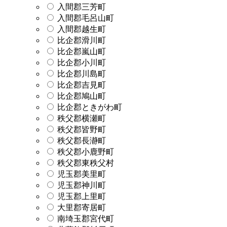
入間郡三芳町
入間郡毛呂山町
入間郡越生町
比企郡滑川町
比企郡嵐山町
比企郡小川町
比企郡川島町
比企郡吉見町
比企郡鳩山町
比企郡ときがわ町
秩父郡横瀬町
秩父郡皆野町
秩父郡長瀞町
秩父郡小鹿野町
秩父郡東秩父村
児玉郡美里町
児玉郡神川町
児玉郡上里町
大里郡寄居町
南埼玉郡宮代町