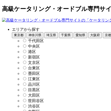
高級ケータリング・オードブル専門サイト
エリアから探す
東京都
神奈川県
埼玉県
千葉県
愛知県
大阪府
京
千代田区
中央区
港区
新宿区
文京区
台東区
墨田区
江東区
品川区
目黒区
大田区
世田谷区
渋谷区