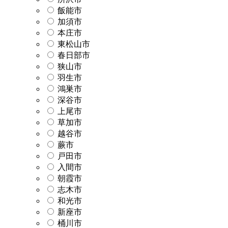
飯能市
加須市
本庄市
東松山市
春日部市
狭山市
羽生市
鴻巣市
深谷市
上尾市
草加市
越谷市
蕨市
戸田市
入間市
朝霞市
志木市
和光市
新座市
桶川市