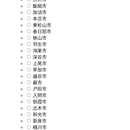
飯能市
加須市
本庄市
東松山市
春日部市
狭山市
羽生市
鴻巣市
深谷市
上尾市
草加市
越谷市
蕨市
戸田市
入間市
朝霞市
志木市
和光市
新座市
桶川市