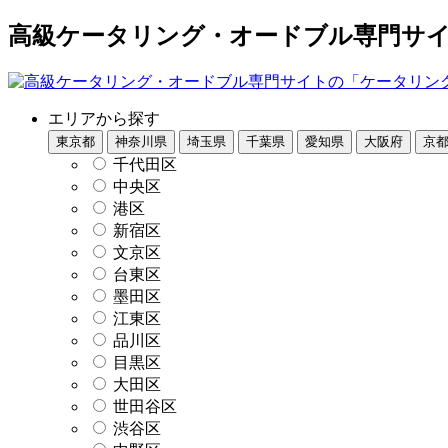
高級ケータリング・オードブル専門サイト
エリアから探す
東京都
神奈川県
埼玉県
千葉県
愛知県
大阪府
京
千代田区
中央区
港区
新宿区
文京区
台東区
墨田区
江東区
品川区
目黒区
大田区
世田谷区
渋谷区