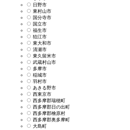
日野市
東村山市
国分寺市
国立市
福生市
狛江市
東大和市
清瀬市
東久留米市
武蔵村山市
多摩市
稲城市
羽村市
あきる野市
西東京市
西多摩郡瑞穂町
西多摩郡日の出町
西多摩郡檜原村
西多摩郡奥多摩町
大島町