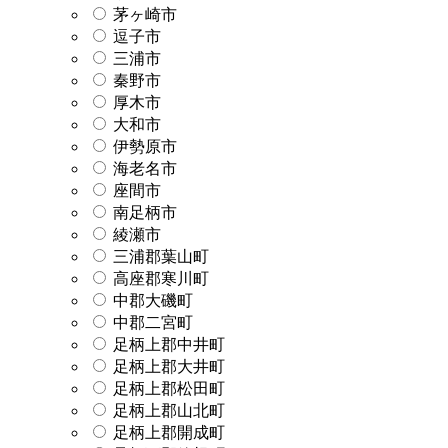
茅ヶ崎市
逗子市
三浦市
秦野市
厚木市
大和市
伊勢原市
海老名市
座間市
南足柄市
綾瀬市
三浦郡葉山町
高座郡寒川町
中郡大磯町
中郡二宮町
足柄上郡中井町
足柄上郡大井町
足柄上郡松田町
足柄上郡山北町
足柄上郡開成町