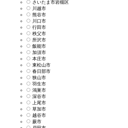
さいたま市岩槻区
川越市
熊谷市
川口市
行田市
秩父市
所沢市
飯能市
加須市
本庄市
東松山市
春日部市
狭山市
羽生市
鴻巣市
深谷市
上尾市
草加市
越谷市
蕨市
戸田市