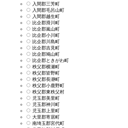
入間郡三芳町
入間郡毛呂山町
入間郡越生町
比企郡滑川町
比企郡嵐山町
比企郡小川町
比企郡川島町
比企郡吉見町
比企郡鳩山町
比企郡ときがわ町
秩父郡横瀬町
秩父郡皆野町
秩父郡長瀞町
秩父郡小鹿野町
秩父郡東秩父村
児玉郡美里町
児玉郡神川町
児玉郡上里町
大里郡寄居町
南埼玉郡宮代町