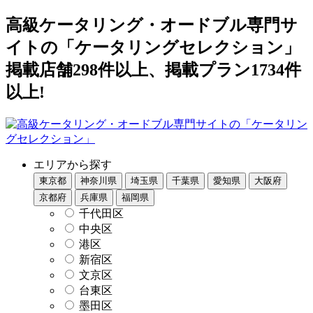
高級ケータリング・オードブル専門サ
イトの「ケータリングセレクション」
掲載店舗298件以上、掲載プラン1734件
以上!
エリアから探す
東京都
神奈川県
埼玉県
千葉県
愛知県
大阪府
京都府
兵庫県
福岡県
千代田区
中央区
港区
新宿区
文京区
台東区
墨田区