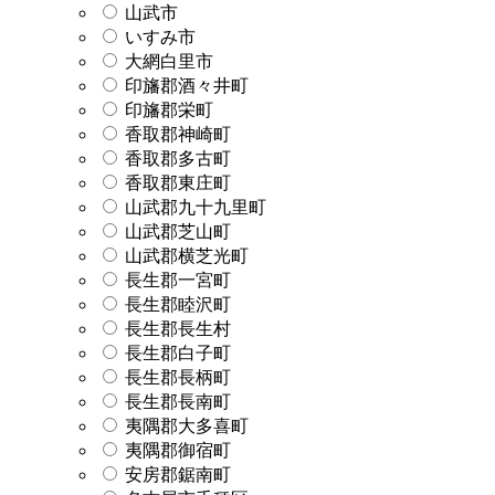
山武市
いすみ市
大網白里市
印旛郡酒々井町
印旛郡栄町
香取郡神崎町
香取郡多古町
香取郡東庄町
山武郡九十九里町
山武郡芝山町
山武郡横芝光町
長生郡一宮町
長生郡睦沢町
長生郡長生村
長生郡白子町
長生郡長柄町
長生郡長南町
夷隅郡大多喜町
夷隅郡御宿町
安房郡鋸南町