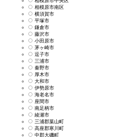
相模原市中央区
相模原市南区
横須賀市
平塚市
鎌倉市
藤沢市
小田原市
茅ヶ崎市
逗子市
三浦市
秦野市
厚木市
大和市
伊勢原市
海老名市
座間市
南足柄市
綾瀬市
三浦郡葉山町
高座郡寒川町
中郡大磯町