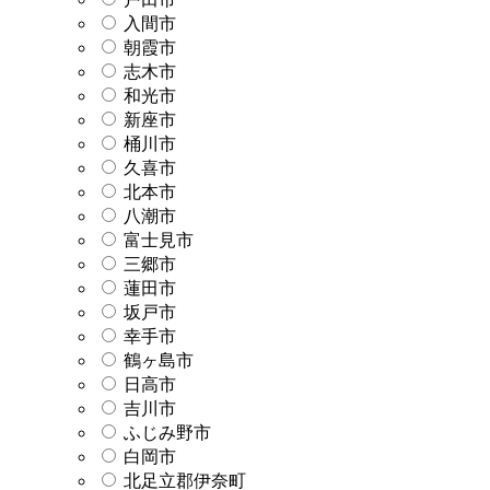
入間市
朝霞市
志木市
和光市
新座市
桶川市
久喜市
北本市
八潮市
富士見市
三郷市
蓮田市
坂戸市
幸手市
鶴ヶ島市
日高市
吉川市
ふじみ野市
白岡市
北足立郡伊奈町