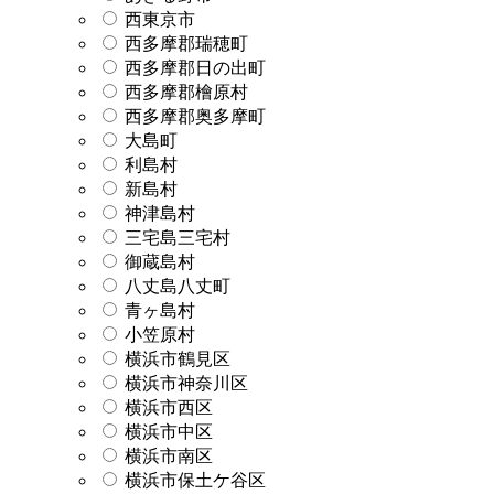
西東京市
西多摩郡瑞穂町
西多摩郡日の出町
西多摩郡檜原村
西多摩郡奥多摩町
大島町
利島村
新島村
神津島村
三宅島三宅村
御蔵島村
八丈島八丈町
青ヶ島村
小笠原村
横浜市鶴見区
横浜市神奈川区
横浜市西区
横浜市中区
横浜市南区
横浜市保土ケ谷区