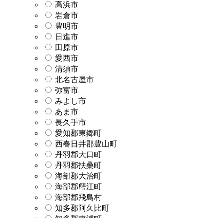
高浜市
岩倉市
豊明市
日進市
田原市
愛西市
清須市
北名古屋市
弥富市
みよし市
あま市
長久手市
愛知郡東郷町
西春日井郡豊山町
丹羽郡大口町
丹羽郡扶桑町
海部郡大治町
海部郡蟹江町
海部郡飛島村
知多郡阿久比町