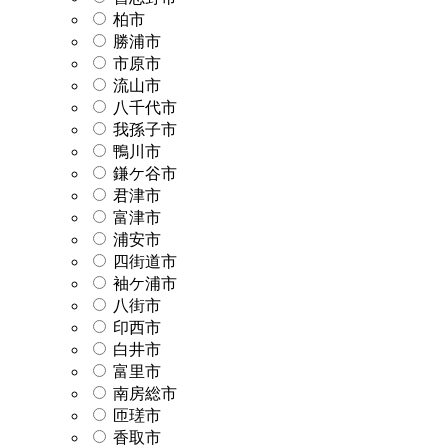
柏市
勝浦市
市原市
流山市
八千代市
我孫子市
鴨川市
鎌ケ谷市
君津市
富津市
浦安市
四街道市
袖ケ浦市
八街市
印西市
白井市
富里市
南房総市
匝瑳市
香取市