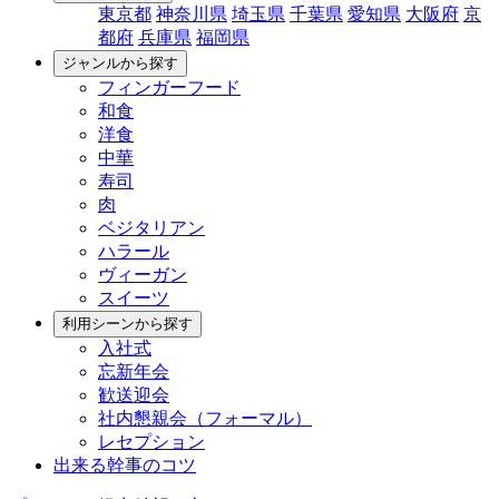
東京都
神奈川県
埼玉県
千葉県
愛知県
大阪府
京
都府
兵庫県
福岡県
ジャンルから探す
フィンガーフード
和食
洋食
中華
寿司
肉
ベジタリアン
ハラール
ヴィーガン
スイーツ
利用シーンから探す
入社式
忘新年会
歓送迎会
社内懇親会（フォーマル）
レセプション
出来る幹事のコツ