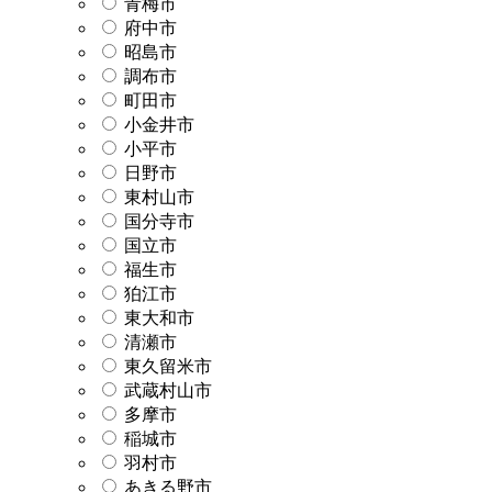
青梅市
府中市
昭島市
調布市
町田市
小金井市
小平市
日野市
東村山市
国分寺市
国立市
福生市
狛江市
東大和市
清瀬市
東久留米市
武蔵村山市
多摩市
稲城市
羽村市
あきる野市