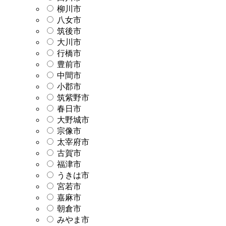
柳川市
八女市
筑後市
大川市
行橋市
豊前市
中間市
小郡市
筑紫野市
春日市
大野城市
宗像市
太宰府市
古賀市
福津市
うきは市
宮若市
嘉麻市
朝倉市
みやま市