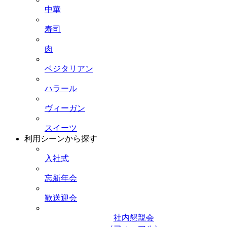
中華
寿司
肉
ベジタリアン
ハラール
ヴィーガン
スイーツ
利用シーンから探す
入社式
忘新年会
歓送迎会
社内懇親会