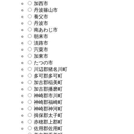
加西市
丹波篠山市
養父市
丹波市
南あわじ市
朝来市
淡路市
宍粟市
加東市
たつの市
川辺郡猪名川町
多可郡多可町
加古郡稲美町
加古郡播磨町
神崎郡市川町
神崎郡福崎町
神崎郡神河町
揖保郡太子町
赤穂郡上郡町
佐用郡佐用町