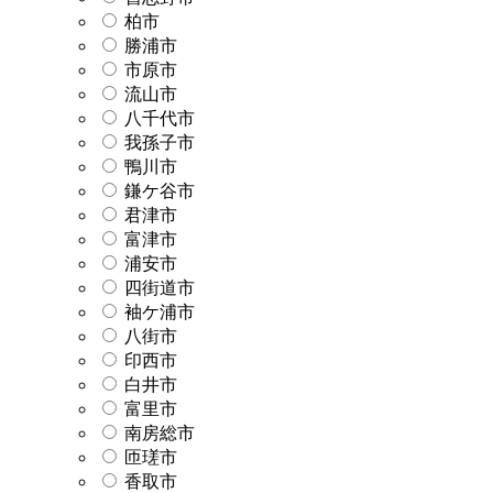
柏市
勝浦市
市原市
流山市
八千代市
我孫子市
鴨川市
鎌ケ谷市
君津市
富津市
浦安市
四街道市
袖ケ浦市
八街市
印西市
白井市
富里市
南房総市
匝瑳市
香取市