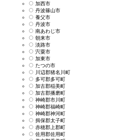
加西市
丹波篠山市
養父市
丹波市
南あわじ市
朝来市
淡路市
宍粟市
加東市
たつの市
川辺郡猪名川町
多可郡多可町
加古郡稲美町
加古郡播磨町
神崎郡市川町
神崎郡福崎町
神崎郡神河町
揖保郡太子町
赤穂郡上郡町
佐用郡佐用町