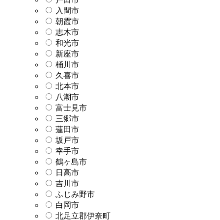
入間市
朝霞市
志木市
和光市
新座市
桶川市
久喜市
北本市
八潮市
富士見市
三郷市
蓮田市
坂戸市
幸手市
鶴ヶ島市
日高市
吉川市
ふじみ野市
白岡市
北足立郡伊奈町