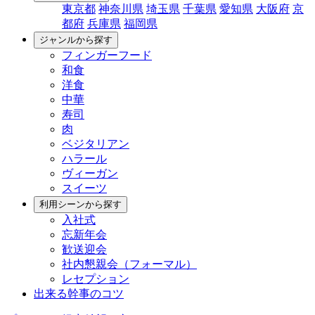
東京都
神奈川県
埼玉県
千葉県
愛知県
大阪府
京
都府
兵庫県
福岡県
ジャンルから探す
フィンガーフード
和食
洋食
中華
寿司
肉
ベジタリアン
ハラール
ヴィーガン
スイーツ
利用シーンから探す
入社式
忘新年会
歓送迎会
社内懇親会（フォーマル）
レセプション
出来る幹事のコツ