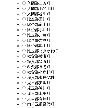
入間郡三芳町
入間郡毛呂山町
入間郡越生町
比企郡滑川町
比企郡嵐山町
比企郡小川町
比企郡川島町
比企郡吉見町
比企郡鳩山町
比企郡ときがわ町
秩父郡横瀬町
秩父郡皆野町
秩父郡長瀞町
秩父郡小鹿野町
秩父郡東秩父村
児玉郡美里町
児玉郡神川町
児玉郡上里町
大里郡寄居町
南埼玉郡宮代町