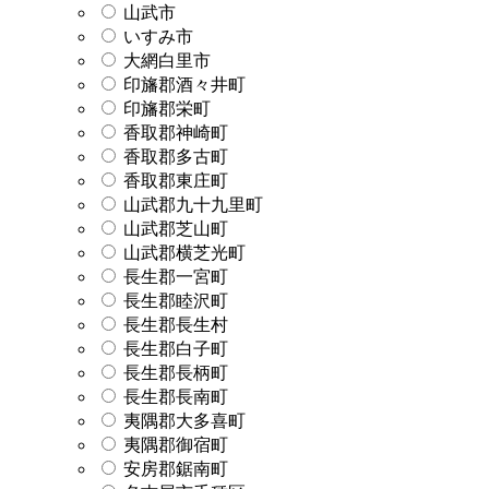
山武市
いすみ市
大網白里市
印旛郡酒々井町
印旛郡栄町
香取郡神崎町
香取郡多古町
香取郡東庄町
山武郡九十九里町
山武郡芝山町
山武郡横芝光町
長生郡一宮町
長生郡睦沢町
長生郡長生村
長生郡白子町
長生郡長柄町
長生郡長南町
夷隅郡大多喜町
夷隅郡御宿町
安房郡鋸南町