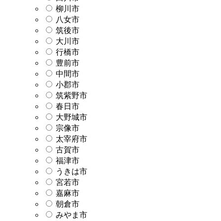
柳川市
八女市
筑後市
大川市
行橋市
豊前市
中間市
小郡市
筑紫野市
春日市
大野城市
宗像市
太宰府市
古賀市
福津市
うきは市
宮若市
嘉麻市
朝倉市
みやま市