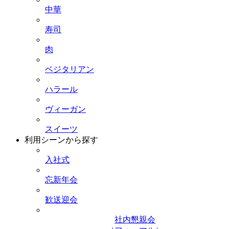
中華
寿司
肉
ベジタリアン
ハラール
ヴィーガン
スイーツ
利用シーンから探す
入社式
忘新年会
歓送迎会
社内懇親会