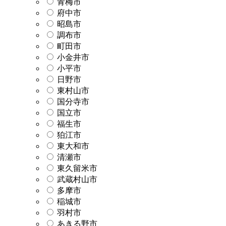
青梅市
府中市
昭島市
調布市
町田市
小金井市
小平市
日野市
東村山市
国分寺市
国立市
福生市
狛江市
東大和市
清瀬市
東久留米市
武蔵村山市
多摩市
稲城市
羽村市
あきる野市