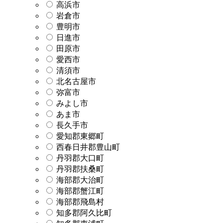
高浜市
岩倉市
豊明市
日進市
田原市
愛西市
清須市
北名古屋市
弥富市
みよし市
あま市
長久手市
愛知郡東郷町
西春日井郡豊山町
丹羽郡大口町
丹羽郡扶桑町
海部郡大治町
海部郡蟹江町
海部郡飛島村
知多郡阿久比町