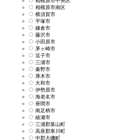
相模原市中央区
相模原市南区
横須賀市
平塚市
鎌倉市
藤沢市
小田原市
茅ヶ崎市
逗子市
三浦市
秦野市
厚木市
大和市
伊勢原市
海老名市
座間市
南足柄市
綾瀬市
三浦郡葉山町
高座郡寒川町
中郡大磯町