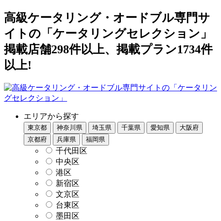
高級ケータリング・オードブル専門サ
イトの「ケータリングセレクション」
掲載店舗298件以上、掲載プラン1734件
以上!
エリアから探す
東京都
神奈川県
埼玉県
千葉県
愛知県
大阪府
京都府
兵庫県
福岡県
千代田区
中央区
港区
新宿区
文京区
台東区
墨田区