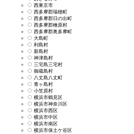
西東京市
西多摩郡瑞穂町
西多摩郡日の出町
西多摩郡檜原村
西多摩郡奥多摩町
大島町
利島村
新島村
神津島村
三宅島三宅村
御蔵島村
八丈島八丈町
青ヶ島村
小笠原村
横浜市鶴見区
横浜市神奈川区
横浜市西区
横浜市中区
横浜市南区
横浜市保土ケ谷区