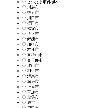
さいたま市岩槻区
川越市
熊谷市
川口市
行田市
秩父市
所沢市
飯能市
加須市
本庄市
東松山市
春日部市
狭山市
羽生市
鴻巣市
深谷市
上尾市
草加市
越谷市
蕨市
戸田市