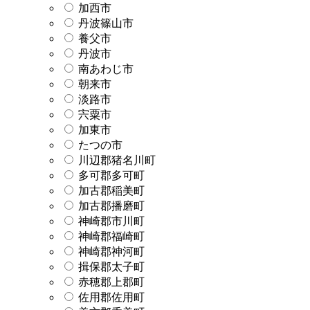
加西市
丹波篠山市
養父市
丹波市
南あわじ市
朝来市
淡路市
宍粟市
加東市
たつの市
川辺郡猪名川町
多可郡多可町
加古郡稲美町
加古郡播磨町
神崎郡市川町
神崎郡福崎町
神崎郡神河町
揖保郡太子町
赤穂郡上郡町
佐用郡佐用町