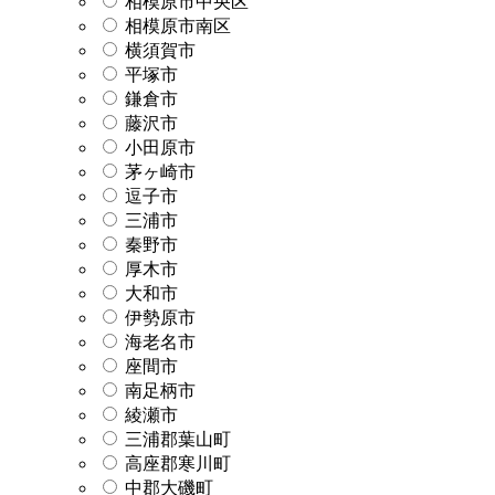
相模原市中央区
相模原市南区
横須賀市
平塚市
鎌倉市
藤沢市
小田原市
茅ヶ崎市
逗子市
三浦市
秦野市
厚木市
大和市
伊勢原市
海老名市
座間市
南足柄市
綾瀬市
三浦郡葉山町
高座郡寒川町
中郡大磯町