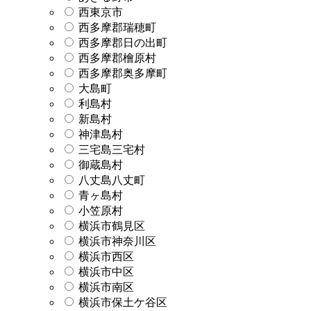
西東京市
西多摩郡瑞穂町
西多摩郡日の出町
西多摩郡檜原村
西多摩郡奥多摩町
大島町
利島村
新島村
神津島村
三宅島三宅村
御蔵島村
八丈島八丈町
青ヶ島村
小笠原村
横浜市鶴見区
横浜市神奈川区
横浜市西区
横浜市中区
横浜市南区
横浜市保土ケ谷区