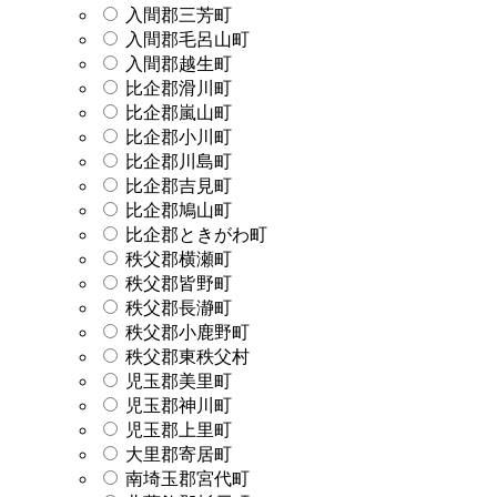
入間郡三芳町
入間郡毛呂山町
入間郡越生町
比企郡滑川町
比企郡嵐山町
比企郡小川町
比企郡川島町
比企郡吉見町
比企郡鳩山町
比企郡ときがわ町
秩父郡横瀬町
秩父郡皆野町
秩父郡長瀞町
秩父郡小鹿野町
秩父郡東秩父村
児玉郡美里町
児玉郡神川町
児玉郡上里町
大里郡寄居町
南埼玉郡宮代町