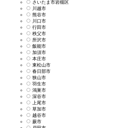
さいたま市岩槻区
川越市
熊谷市
川口市
行田市
秩父市
所沢市
飯能市
加須市
本庄市
東松山市
春日部市
狭山市
羽生市
鴻巣市
深谷市
上尾市
草加市
越谷市
蕨市
戸田市