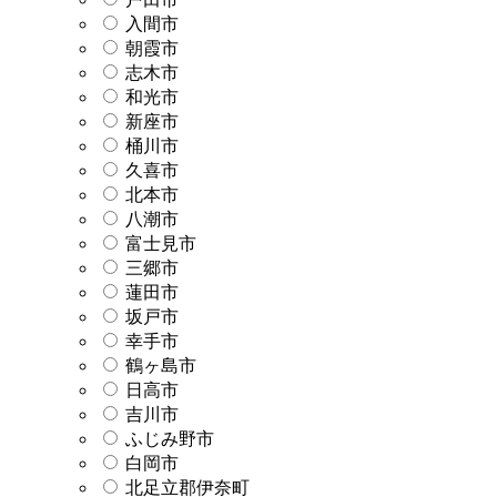
入間市
朝霞市
志木市
和光市
新座市
桶川市
久喜市
北本市
八潮市
富士見市
三郷市
蓮田市
坂戸市
幸手市
鶴ヶ島市
日高市
吉川市
ふじみ野市
白岡市
北足立郡伊奈町