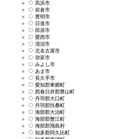
高浜市
岩倉市
豊明市
日進市
田原市
愛西市
清須市
北名古屋市
弥富市
みよし市
あま市
長久手市
愛知郡東郷町
西春日井郡豊山町
丹羽郡大口町
丹羽郡扶桑町
海部郡大治町
海部郡蟹江町
海部郡飛島村
知多郡阿久比町