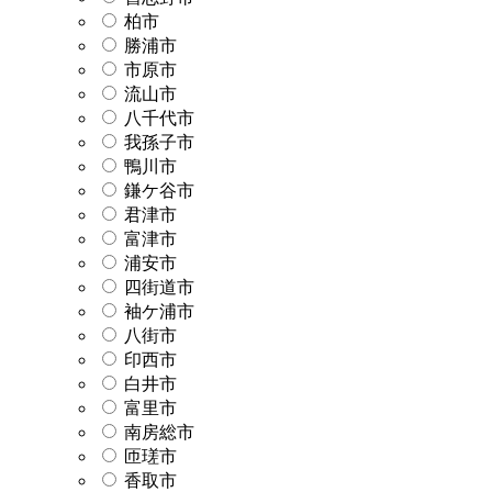
柏市
勝浦市
市原市
流山市
八千代市
我孫子市
鴨川市
鎌ケ谷市
君津市
富津市
浦安市
四街道市
袖ケ浦市
八街市
印西市
白井市
富里市
南房総市
匝瑳市
香取市