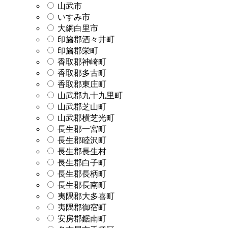
山武市
いすみ市
大網白里市
印旛郡酒々井町
印旛郡栄町
香取郡神崎町
香取郡多古町
香取郡東庄町
山武郡九十九里町
山武郡芝山町
山武郡横芝光町
長生郡一宮町
長生郡睦沢町
長生郡長生村
長生郡白子町
長生郡長柄町
長生郡長南町
夷隅郡大多喜町
夷隅郡御宿町
安房郡鋸南町