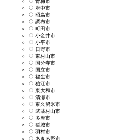
青梅市
府中市
昭島市
調布市
町田市
小金井市
小平市
日野市
東村山市
国分寺市
国立市
福生市
狛江市
東大和市
清瀬市
東久留米市
武蔵村山市
多摩市
稲城市
羽村市
あきる野市