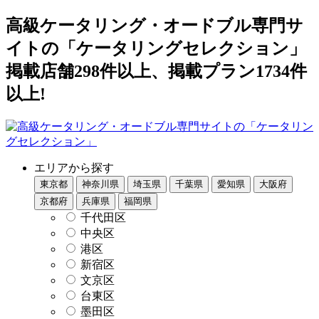
高級ケータリング・オードブル専門サ
イトの「ケータリングセレクション」
掲載店舗298件以上、掲載プラン1734件
以上!
エリアから探す
東京都
神奈川県
埼玉県
千葉県
愛知県
大阪府
京都府
兵庫県
福岡県
千代田区
中央区
港区
新宿区
文京区
台東区
墨田区