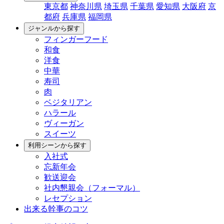
東京都
神奈川県
埼玉県
千葉県
愛知県
大阪府
京
都府
兵庫県
福岡県
ジャンルから探す
フィンガーフード
和食
洋食
中華
寿司
肉
ベジタリアン
ハラール
ヴィーガン
スイーツ
利用シーンから探す
入社式
忘新年会
歓送迎会
社内懇親会（フォーマル）
レセプション
出来る幹事のコツ