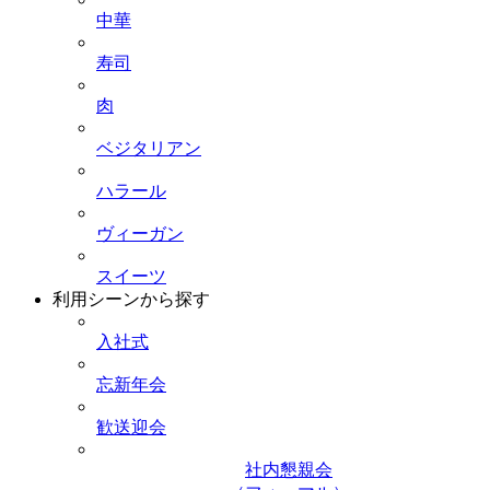
中華
寿司
肉
ベジタリアン
ハラール
ヴィーガン
スイーツ
利用シーンから探す
入社式
忘新年会
歓送迎会
社内懇親会