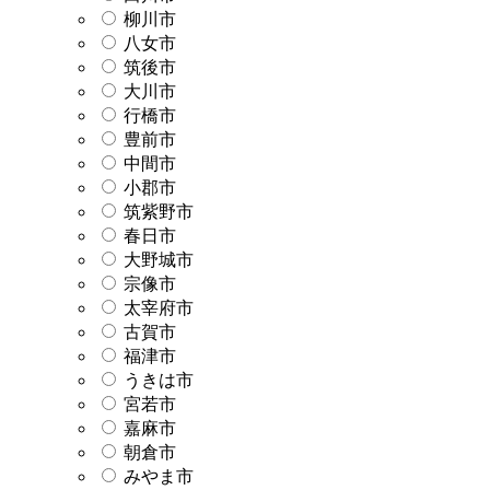
柳川市
八女市
筑後市
大川市
行橋市
豊前市
中間市
小郡市
筑紫野市
春日市
大野城市
宗像市
太宰府市
古賀市
福津市
うきは市
宮若市
嘉麻市
朝倉市
みやま市