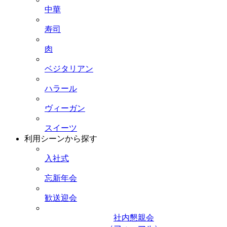
中華
寿司
肉
ベジタリアン
ハラール
ヴィーガン
スイーツ
利用シーンから探す
入社式
忘新年会
歓送迎会
社内懇親会