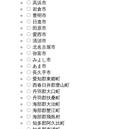
高浜市
岩倉市
豊明市
日進市
田原市
愛西市
清須市
北名古屋市
弥富市
みよし市
あま市
長久手市
愛知郡東郷町
西春日井郡豊山町
丹羽郡大口町
丹羽郡扶桑町
海部郡大治町
海部郡蟹江町
海部郡飛島村
知多郡阿久比町