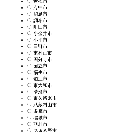
青梅市
府中市
昭島市
調布市
町田市
小金井市
小平市
日野市
東村山市
国分寺市
国立市
福生市
狛江市
東大和市
清瀬市
東久留米市
武蔵村山市
多摩市
稲城市
羽村市
あきる野市