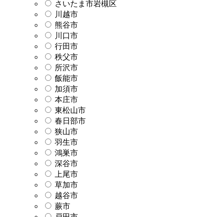
さいたま市岩槻区
川越市
熊谷市
川口市
行田市
秩父市
所沢市
飯能市
加須市
本庄市
東松山市
春日部市
狭山市
羽生市
鴻巣市
深谷市
上尾市
草加市
越谷市
蕨市
戸田市