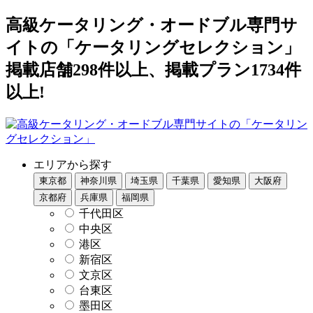
高級ケータリング・オードブル専門サ
イトの「ケータリングセレクション」
掲載店舗298件以上、掲載プラン1734件
以上!
エリアから探す
東京都
神奈川県
埼玉県
千葉県
愛知県
大阪府
京都府
兵庫県
福岡県
千代田区
中央区
港区
新宿区
文京区
台東区
墨田区