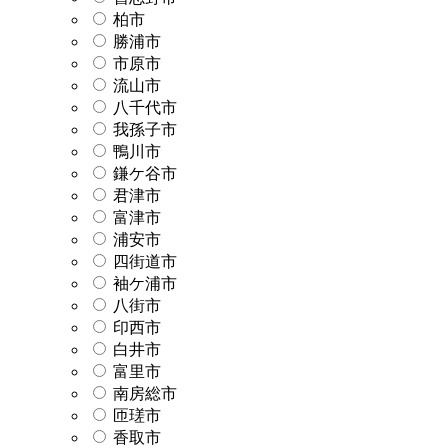
柏市
勝浦市
市原市
流山市
八千代市
我孫子市
鴨川市
鎌ケ谷市
君津市
富津市
浦安市
四街道市
袖ケ浦市
八街市
印西市
白井市
富里市
南房総市
匝瑳市
香取市