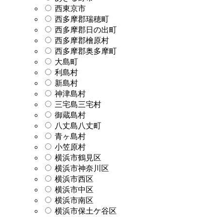
西東京市
西多摩郡瑞穂町
西多摩郡日の出町
西多摩郡檜原村
西多摩郡奥多摩町
大島町
利島村
新島村
神津島村
三宅島三宅村
御蔵島村
八丈島八丈町
青ヶ島村
小笠原村
横浜市鶴見区
横浜市神奈川区
横浜市西区
横浜市中区
横浜市南区
横浜市保土ケ谷区