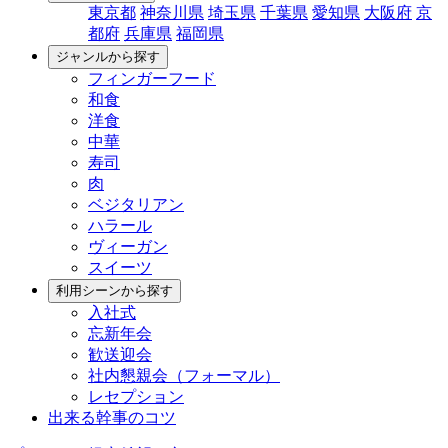
東京都
神奈川県
埼玉県
千葉県
愛知県
大阪府
京
都府
兵庫県
福岡県
ジャンルから探す
フィンガーフード
和食
洋食
中華
寿司
肉
ベジタリアン
ハラール
ヴィーガン
スイーツ
利用シーンから探す
入社式
忘新年会
歓送迎会
社内懇親会（フォーマル）
レセプション
出来る幹事のコツ