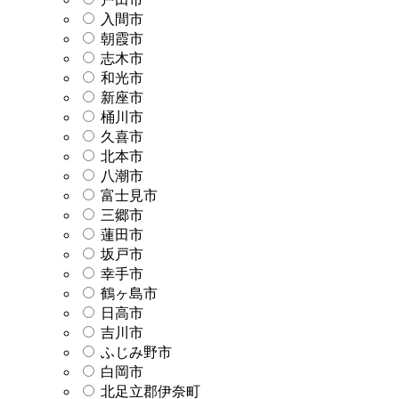
入間市
朝霞市
志木市
和光市
新座市
桶川市
久喜市
北本市
八潮市
富士見市
三郷市
蓮田市
坂戸市
幸手市
鶴ヶ島市
日高市
吉川市
ふじみ野市
白岡市
北足立郡伊奈町