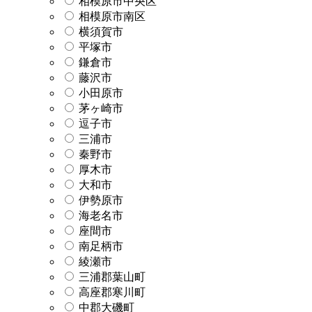
相模原市中央区
相模原市南区
横須賀市
平塚市
鎌倉市
藤沢市
小田原市
茅ヶ崎市
逗子市
三浦市
秦野市
厚木市
大和市
伊勢原市
海老名市
座間市
南足柄市
綾瀬市
三浦郡葉山町
高座郡寒川町
中郡大磯町