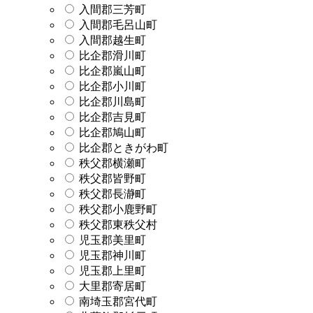
入間郡三芳町
入間郡毛呂山町
入間郡越生町
比企郡滑川町
比企郡嵐山町
比企郡小川町
比企郡川島町
比企郡吉見町
比企郡鳩山町
比企郡ときがわ町
秩父郡横瀬町
秩父郡皆野町
秩父郡長瀞町
秩父郡小鹿野町
秩父郡東秩父村
児玉郡美里町
児玉郡神川町
児玉郡上里町
大里郡寄居町
南埼玉郡宮代町