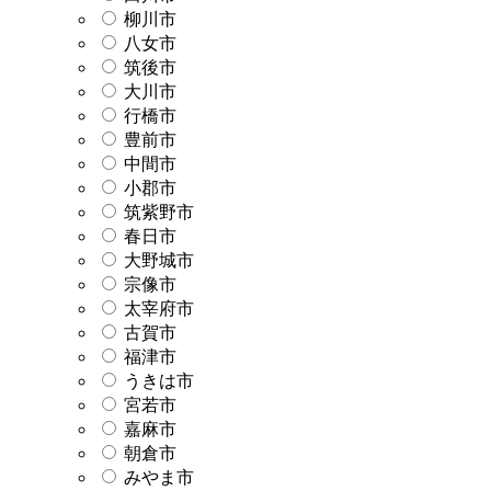
柳川市
八女市
筑後市
大川市
行橋市
豊前市
中間市
小郡市
筑紫野市
春日市
大野城市
宗像市
太宰府市
古賀市
福津市
うきは市
宮若市
嘉麻市
朝倉市
みやま市