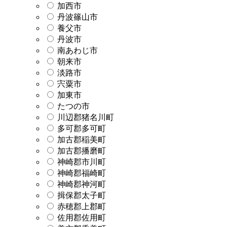
加西市
丹波篠山市
養父市
丹波市
南あわじ市
朝来市
淡路市
宍粟市
加東市
たつの市
川辺郡猪名川町
多可郡多可町
加古郡稲美町
加古郡播磨町
神崎郡市川町
神崎郡福崎町
神崎郡神河町
揖保郡太子町
赤穂郡上郡町
佐用郡佐用町