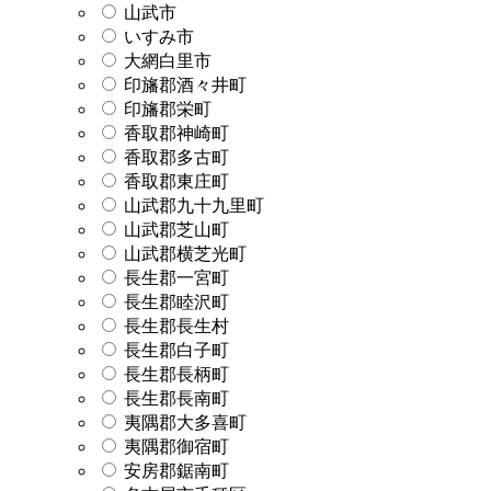
山武市
いすみ市
大網白里市
印旛郡酒々井町
印旛郡栄町
香取郡神崎町
香取郡多古町
香取郡東庄町
山武郡九十九里町
山武郡芝山町
山武郡横芝光町
長生郡一宮町
長生郡睦沢町
長生郡長生村
長生郡白子町
長生郡長柄町
長生郡長南町
夷隅郡大多喜町
夷隅郡御宿町
安房郡鋸南町