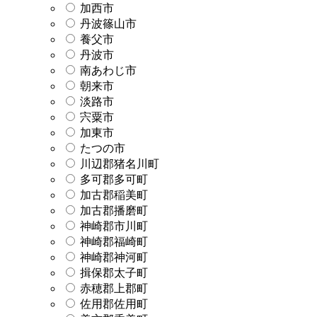
加西市
丹波篠山市
養父市
丹波市
南あわじ市
朝来市
淡路市
宍粟市
加東市
たつの市
川辺郡猪名川町
多可郡多可町
加古郡稲美町
加古郡播磨町
神崎郡市川町
神崎郡福崎町
神崎郡神河町
揖保郡太子町
赤穂郡上郡町
佐用郡佐用町