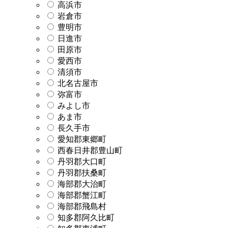
高浜市
岩倉市
豊明市
日進市
田原市
愛西市
清須市
北名古屋市
弥富市
みよし市
あま市
長久手市
愛知郡東郷町
西春日井郡豊山町
丹羽郡大口町
丹羽郡扶桑町
海部郡大治町
海部郡蟹江町
海部郡飛島村
知多郡阿久比町