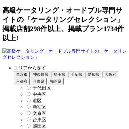
高級ケータリング・オードブル専門サ
イトの「ケータリングセレクション」
掲載店舗298件以上、掲載プラン1734件
以上!
エリアから探す
東京都
神奈川県
埼玉県
千葉県
愛知県
大阪府
京都府
兵庫県
福岡県
千代田区
中央区
港区
新宿区
文京区
台東区
墨田区