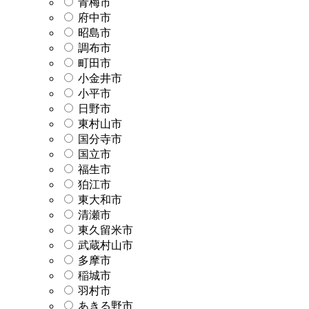
青梅市
府中市
昭島市
調布市
町田市
小金井市
小平市
日野市
東村山市
国分寺市
国立市
福生市
狛江市
東大和市
清瀬市
東久留米市
武蔵村山市
多摩市
稲城市
羽村市
あきる野市