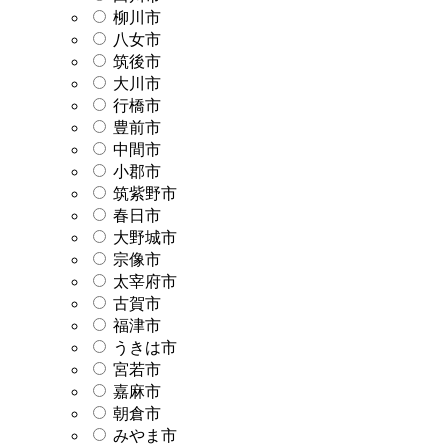
柳川市
八女市
筑後市
大川市
行橋市
豊前市
中間市
小郡市
筑紫野市
春日市
大野城市
宗像市
太宰府市
古賀市
福津市
うきは市
宮若市
嘉麻市
朝倉市
みやま市