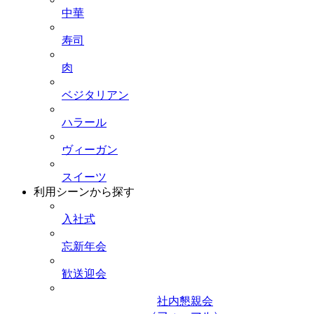
中華
寿司
肉
ベジタリアン
ハラール
ヴィーガン
スイーツ
利用シーンから探す
入社式
忘新年会
歓送迎会
社内懇親会