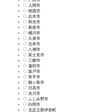
入間市
朝霞市
志木市
和光市
新座市
桶川市
久喜市
北本市
八潮市
富士見市
三郷市
蓮田市
坂戸市
幸手市
鶴ヶ島市
日高市
吉川市
ふじみ野市
白岡市
北足立郡伊奈町