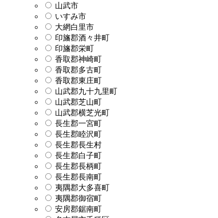
山武市
いすみ市
大網白里市
印旛郡酒々井町
印旛郡栄町
香取郡神崎町
香取郡多古町
香取郡東庄町
山武郡九十九里町
山武郡芝山町
山武郡横芝光町
長生郡一宮町
長生郡睦沢町
長生郡長生村
長生郡白子町
長生郡長柄町
長生郡長南町
夷隅郡大多喜町
夷隅郡御宿町
安房郡鋸南町