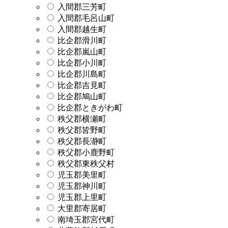
入間郡三芳町
入間郡毛呂山町
入間郡越生町
比企郡滑川町
比企郡嵐山町
比企郡小川町
比企郡川島町
比企郡吉見町
比企郡鳩山町
比企郡ときがわ町
秩父郡横瀬町
秩父郡皆野町
秩父郡長瀞町
秩父郡小鹿野町
秩父郡東秩父村
児玉郡美里町
児玉郡神川町
児玉郡上里町
大里郡寄居町
南埼玉郡宮代町