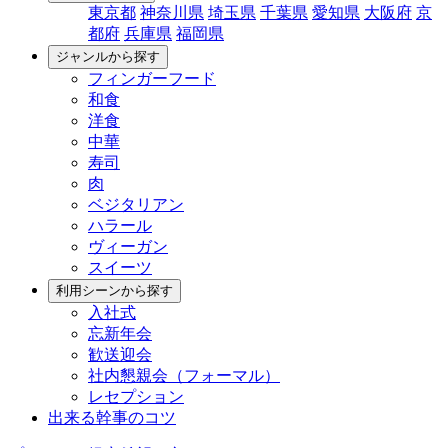
東京都
神奈川県
埼玉県
千葉県
愛知県
大阪府
京
都府
兵庫県
福岡県
ジャンルから探す
フィンガーフード
和食
洋食
中華
寿司
肉
ベジタリアン
ハラール
ヴィーガン
スイーツ
利用シーンから探す
入社式
忘新年会
歓送迎会
社内懇親会（フォーマル）
レセプション
出来る幹事のコツ