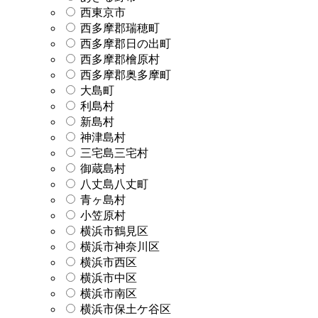
西東京市
西多摩郡瑞穂町
西多摩郡日の出町
西多摩郡檜原村
西多摩郡奥多摩町
大島町
利島村
新島村
神津島村
三宅島三宅村
御蔵島村
八丈島八丈町
青ヶ島村
小笠原村
横浜市鶴見区
横浜市神奈川区
横浜市西区
横浜市中区
横浜市南区
横浜市保土ケ谷区