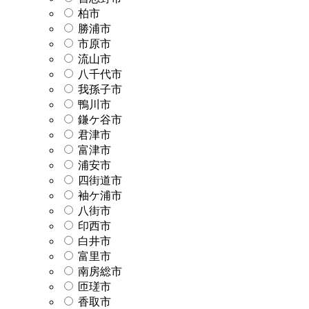
柏市
勝浦市
市原市
流山市
八千代市
我孫子市
鴨川市
鎌ケ谷市
君津市
富津市
浦安市
四街道市
袖ケ浦市
八街市
印西市
白井市
富里市
南房総市
匝瑳市
香取市