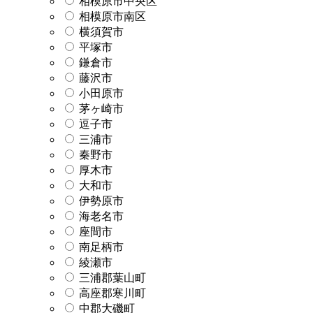
相模原市中央区
相模原市南区
横須賀市
平塚市
鎌倉市
藤沢市
小田原市
茅ヶ崎市
逗子市
三浦市
秦野市
厚木市
大和市
伊勢原市
海老名市
座間市
南足柄市
綾瀬市
三浦郡葉山町
高座郡寒川町
中郡大磯町