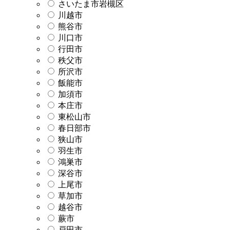
さいたま市岩槻区
川越市
熊谷市
川口市
行田市
秩父市
所沢市
飯能市
加須市
本庄市
東松山市
春日部市
狭山市
羽生市
鴻巣市
深谷市
上尾市
草加市
越谷市
蕨市
戸田市