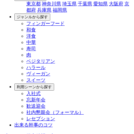
東京都
神奈川県
埼玉県
千葉県
愛知県
大阪府
京
都府
兵庫県
福岡県
ジャンルから探す
フィンガーフード
和食
洋食
中華
寿司
肉
ベジタリアン
ハラール
ヴィーガン
スイーツ
利用シーンから探す
入社式
忘新年会
歓送迎会
社内懇親会（フォーマル）
レセプション
出来る幹事のコツ