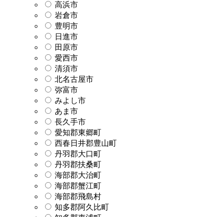
高浜市
岩倉市
豊明市
日進市
田原市
愛西市
清須市
北名古屋市
弥富市
みよし市
あま市
長久手市
愛知郡東郷町
西春日井郡豊山町
丹羽郡大口町
丹羽郡扶桑町
海部郡大治町
海部郡蟹江町
海部郡飛島村
知多郡阿久比町