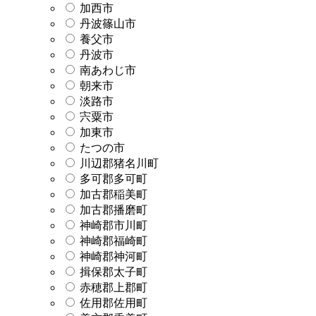
加西市
丹波篠山市
養父市
丹波市
南あわじ市
朝来市
淡路市
宍粟市
加東市
たつの市
川辺郡猪名川町
多可郡多可町
加古郡稲美町
加古郡播磨町
神崎郡市川町
神崎郡福崎町
神崎郡神河町
揖保郡太子町
赤穂郡上郡町
佐用郡佐用町