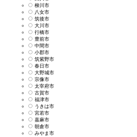
柳川市
八女市
筑後市
大川市
行橋市
豊前市
中間市
小郡市
筑紫野市
春日市
大野城市
宗像市
太宰府市
古賀市
福津市
うきは市
宮若市
嘉麻市
朝倉市
みやま市