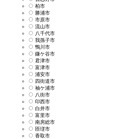
柏市
勝浦市
市原市
流山市
八千代市
我孫子市
鴨川市
鎌ケ谷市
君津市
富津市
浦安市
四街道市
袖ケ浦市
八街市
印西市
白井市
富里市
南房総市
匝瑳市
香取市