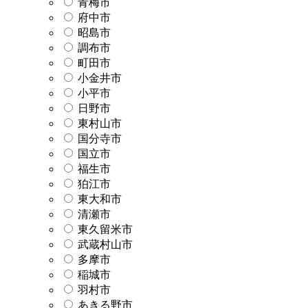
青梅市
府中市
昭島市
調布市
町田市
小金井市
小平市
日野市
東村山市
国分寺市
国立市
福生市
狛江市
東大和市
清瀬市
東久留米市
武蔵村山市
多摩市
稲城市
羽村市
あきる野市