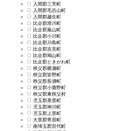
入間郡三芳町
入間郡毛呂山町
入間郡越生町
比企郡滑川町
比企郡嵐山町
比企郡小川町
比企郡川島町
比企郡吉見町
比企郡鳩山町
比企郡ときがわ町
秩父郡横瀬町
秩父郡皆野町
秩父郡長瀞町
秩父郡小鹿野町
秩父郡東秩父村
児玉郡美里町
児玉郡神川町
児玉郡上里町
大里郡寄居町
南埼玉郡宮代町