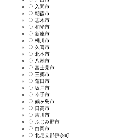
入間市
朝霞市
志木市
和光市
新座市
桶川市
久喜市
北本市
八潮市
富士見市
三郷市
蓮田市
坂戸市
幸手市
鶴ヶ島市
日高市
吉川市
ふじみ野市
白岡市
北足立郡伊奈町