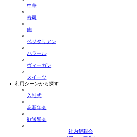
中華
寿司
肉
ベジタリアン
ハラール
ヴィーガン
スイーツ
利用シーンから探す
入社式
忘新年会
歓送迎会
社内懇親会