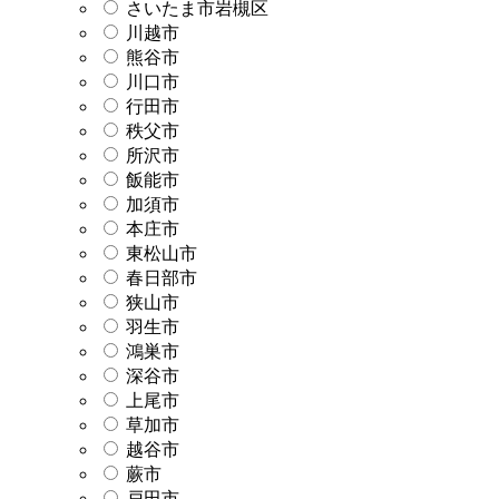
さいたま市岩槻区
川越市
熊谷市
川口市
行田市
秩父市
所沢市
飯能市
加須市
本庄市
東松山市
春日部市
狭山市
羽生市
鴻巣市
深谷市
上尾市
草加市
越谷市
蕨市
戸田市