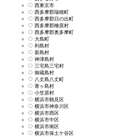
西東京市
西多摩郡瑞穂町
西多摩郡日の出町
西多摩郡檜原村
西多摩郡奥多摩町
大島町
利島村
新島村
神津島村
三宅島三宅村
御蔵島村
八丈島八丈町
青ヶ島村
小笠原村
横浜市鶴見区
横浜市神奈川区
横浜市西区
横浜市中区
横浜市南区
横浜市保土ケ谷区