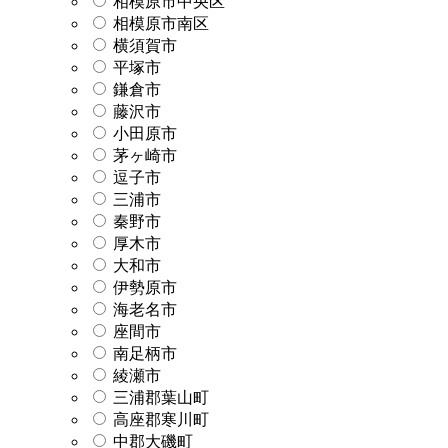
相模原市中央区
相模原市南区
横須賀市
平塚市
鎌倉市
藤沢市
小田原市
茅ヶ崎市
逗子市
三浦市
秦野市
厚木市
大和市
伊勢原市
海老名市
座間市
南足柄市
綾瀬市
三浦郡葉山町
高座郡寒川町
中郡大磯町