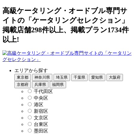
高級ケータリング・オードブル専門サ
イトの「ケータリングセレクション」
掲載店舗298件以上、掲載プラン1734件
以上!
エリアから探す
東京都
神奈川県
埼玉県
千葉県
愛知県
大阪府
京都府
兵庫県
福岡県
千代田区
中央区
港区
新宿区
文京区
台東区
墨田区