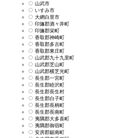
山武市
いすみ市
大網白里市
印旛郡酒々井町
印旛郡栄町
香取郡神崎町
香取郡多古町
香取郡東庄町
山武郡九十九里町
山武郡芝山町
山武郡横芝光町
長生郡一宮町
長生郡睦沢町
長生郡長生村
長生郡白子町
長生郡長柄町
長生郡長南町
夷隅郡大多喜町
夷隅郡御宿町
安房郡鋸南町