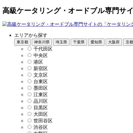
高級ケータリング・オードブル専門サイト
エリアから探す
東京都
神奈川県
埼玉県
千葉県
愛知県
大阪府
京
千代田区
中央区
港区
新宿区
文京区
台東区
墨田区
江東区
品川区
目黒区
大田区
世田谷区
渋谷区