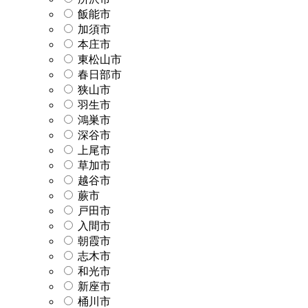
飯能市
加須市
本庄市
東松山市
春日部市
狭山市
羽生市
鴻巣市
深谷市
上尾市
草加市
越谷市
蕨市
戸田市
入間市
朝霞市
志木市
和光市
新座市
桶川市