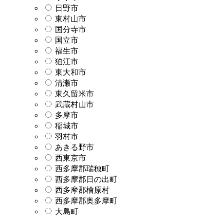
日野市
東村山市
国分寺市
国立市
福生市
狛江市
東大和市
清瀬市
東久留米市
武蔵村山市
多摩市
稲城市
羽村市
あきる野市
西東京市
西多摩郡瑞穂町
西多摩郡日の出町
西多摩郡檜原村
西多摩郡奥多摩町
大島町