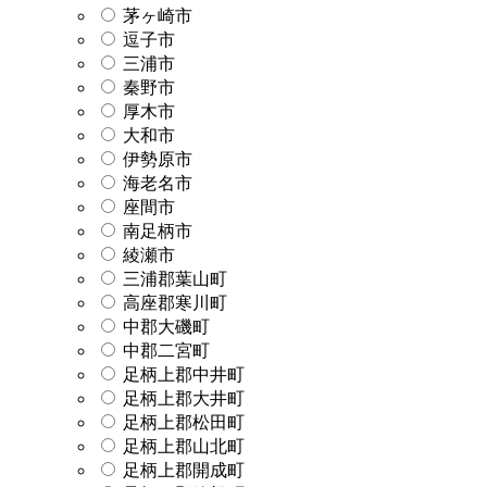
茅ヶ崎市
逗子市
三浦市
秦野市
厚木市
大和市
伊勢原市
海老名市
座間市
南足柄市
綾瀬市
三浦郡葉山町
高座郡寒川町
中郡大磯町
中郡二宮町
足柄上郡中井町
足柄上郡大井町
足柄上郡松田町
足柄上郡山北町
足柄上郡開成町