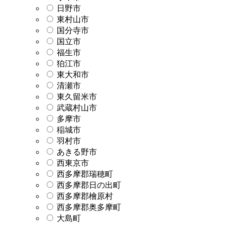
日野市
東村山市
国分寺市
国立市
福生市
狛江市
東大和市
清瀬市
東久留米市
武蔵村山市
多摩市
稲城市
羽村市
あきる野市
西東京市
西多摩郡瑞穂町
西多摩郡日の出町
西多摩郡檜原村
西多摩郡奥多摩町
大島町