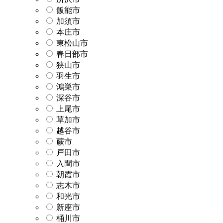
飯能市
加須市
本庄市
東松山市
春日部市
狭山市
羽生市
鴻巣市
深谷市
上尾市
草加市
越谷市
蕨市
戸田市
入間市
朝霞市
志木市
和光市
新座市
桶川市