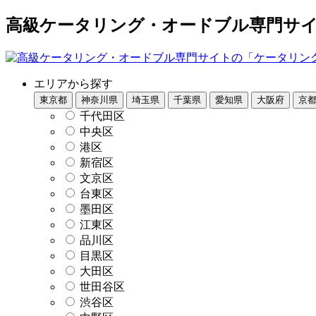
高級ケータリング・オードブル専門サイト
エリアから探す
東京都
神奈川県
埼玉県
千葉県
愛知県
大阪府
京
千代田区
中央区
港区
新宿区
文京区
台東区
墨田区
江東区
品川区
目黒区
大田区
世田谷区
渋谷区