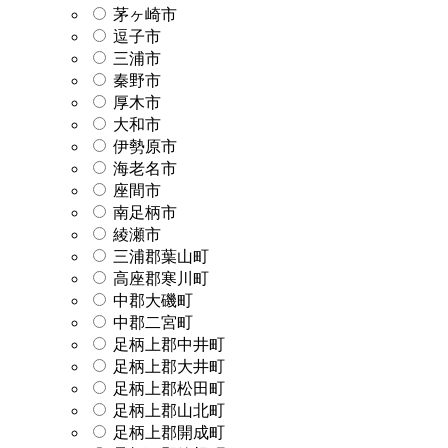
茅ヶ崎市
逗子市
三浦市
秦野市
厚木市
大和市
伊勢原市
海老名市
座間市
南足柄市
綾瀬市
三浦郡葉山町
高座郡寒川町
中郡大磯町
中郡二宮町
足柄上郡中井町
足柄上郡大井町
足柄上郡松田町
足柄上郡山北町
足柄上郡開成町