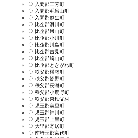
入間郡三芳町
入間郡毛呂山町
入間郡越生町
比企郡滑川町
比企郡嵐山町
比企郡小川町
比企郡川島町
比企郡吉見町
比企郡鳩山町
比企郡ときがわ町
秩父郡横瀬町
秩父郡皆野町
秩父郡長瀞町
秩父郡小鹿野町
秩父郡東秩父村
児玉郡美里町
児玉郡神川町
児玉郡上里町
大里郡寄居町
南埼玉郡宮代町