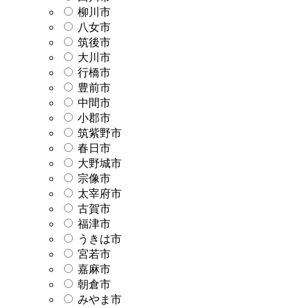
柳川市
八女市
筑後市
大川市
行橋市
豊前市
中間市
小郡市
筑紫野市
春日市
大野城市
宗像市
太宰府市
古賀市
福津市
うきは市
宮若市
嘉麻市
朝倉市
みやま市