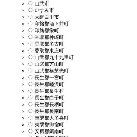
山武市
いすみ市
大網白里市
印旛郡酒々井町
印旛郡栄町
香取郡神崎町
香取郡多古町
香取郡東庄町
山武郡九十九里町
山武郡芝山町
山武郡横芝光町
長生郡一宮町
長生郡睦沢町
長生郡長生村
長生郡白子町
長生郡長柄町
長生郡長南町
夷隅郡大多喜町
夷隅郡御宿町
安房郡鋸南町