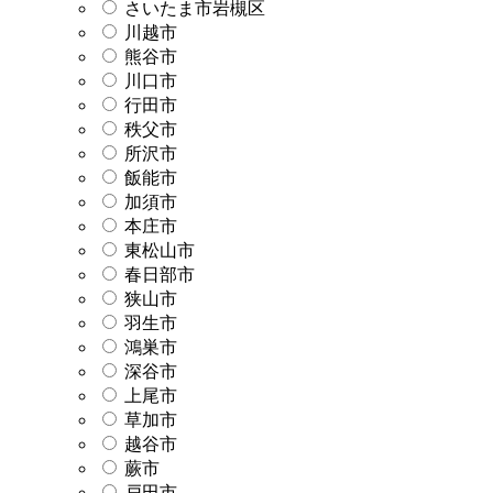
さいたま市岩槻区
川越市
熊谷市
川口市
行田市
秩父市
所沢市
飯能市
加須市
本庄市
東松山市
春日部市
狭山市
羽生市
鴻巣市
深谷市
上尾市
草加市
越谷市
蕨市
戸田市