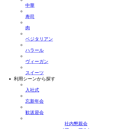
中華
寿司
肉
ベジタリアン
ハラール
ヴィーガン
スイーツ
利用シーンから探す
入社式
忘新年会
歓送迎会
社内懇親会