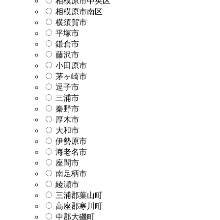
相模原市中央区
相模原市南区
横須賀市
平塚市
鎌倉市
藤沢市
小田原市
茅ヶ崎市
逗子市
三浦市
秦野市
厚木市
大和市
伊勢原市
海老名市
座間市
南足柄市
綾瀬市
三浦郡葉山町
高座郡寒川町
中郡大磯町