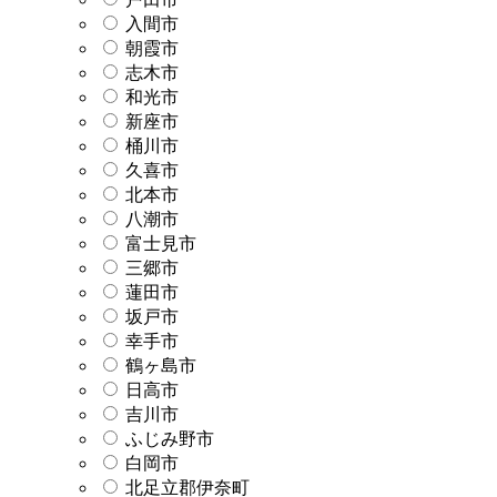
入間市
朝霞市
志木市
和光市
新座市
桶川市
久喜市
北本市
八潮市
富士見市
三郷市
蓮田市
坂戸市
幸手市
鶴ヶ島市
日高市
吉川市
ふじみ野市
白岡市
北足立郡伊奈町