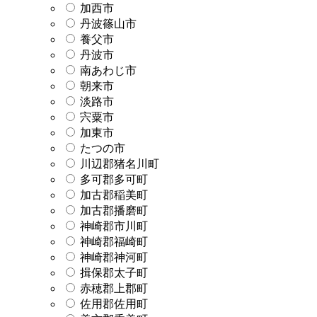
加西市
丹波篠山市
養父市
丹波市
南あわじ市
朝来市
淡路市
宍粟市
加東市
たつの市
川辺郡猪名川町
多可郡多可町
加古郡稲美町
加古郡播磨町
神崎郡市川町
神崎郡福崎町
神崎郡神河町
揖保郡太子町
赤穂郡上郡町
佐用郡佐用町