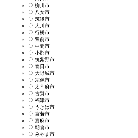
柳川市
八女市
筑後市
大川市
行橋市
豊前市
中間市
小郡市
筑紫野市
春日市
大野城市
宗像市
太宰府市
古賀市
福津市
うきは市
宮若市
嘉麻市
朝倉市
みやま市