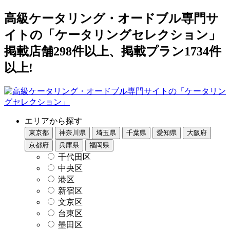
高級ケータリング・オードブル専門サ
イトの「ケータリングセレクション」
掲載店舗298件以上、掲載プラン1734件
以上!
エリアから探す
東京都
神奈川県
埼玉県
千葉県
愛知県
大阪府
京都府
兵庫県
福岡県
千代田区
中央区
港区
新宿区
文京区
台東区
墨田区