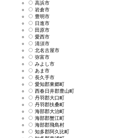
高浜市
岩倉市
豊明市
日進市
田原市
愛西市
清須市
北名古屋市
弥富市
みよし市
あま市
長久手市
愛知郡東郷町
西春日井郡豊山町
丹羽郡大口町
丹羽郡扶桑町
海部郡大治町
海部郡蟹江町
海部郡飛島村
知多郡阿久比町