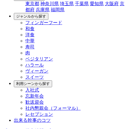
東京都
神奈川県
埼玉県
千葉県
愛知県
大阪府
京
都府
兵庫県
福岡県
ジャンルから探す
フィンガーフード
和食
洋食
中華
寿司
肉
ベジタリアン
ハラール
ヴィーガン
スイーツ
利用シーンから探す
入社式
忘新年会
歓送迎会
社内懇親会（フォーマル）
レセプション
出来る幹事のコツ