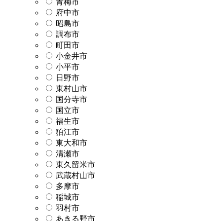
青梅市
府中市
昭島市
調布市
町田市
小金井市
小平市
日野市
東村山市
国分寺市
国立市
福生市
狛江市
東大和市
清瀬市
東久留米市
武蔵村山市
多摩市
稲城市
羽村市
あきる野市