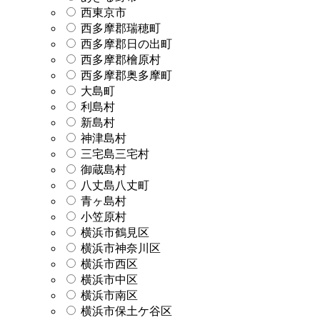
西東京市
西多摩郡瑞穂町
西多摩郡日の出町
西多摩郡檜原村
西多摩郡奥多摩町
大島町
利島村
新島村
神津島村
三宅島三宅村
御蔵島村
八丈島八丈町
青ヶ島村
小笠原村
横浜市鶴見区
横浜市神奈川区
横浜市西区
横浜市中区
横浜市南区
横浜市保土ケ谷区