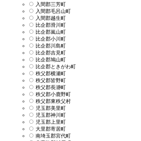
入間郡三芳町
入間郡毛呂山町
入間郡越生町
比企郡滑川町
比企郡嵐山町
比企郡小川町
比企郡川島町
比企郡吉見町
比企郡鳩山町
比企郡ときがわ町
秩父郡横瀬町
秩父郡皆野町
秩父郡長瀞町
秩父郡小鹿野町
秩父郡東秩父村
児玉郡美里町
児玉郡神川町
児玉郡上里町
大里郡寄居町
南埼玉郡宮代町