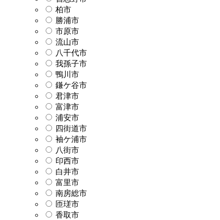
柏市
勝浦市
市原市
流山市
八千代市
我孫子市
鴨川市
鎌ケ谷市
君津市
富津市
浦安市
四街道市
袖ケ浦市
八街市
印西市
白井市
富里市
南房総市
匝瑳市
香取市