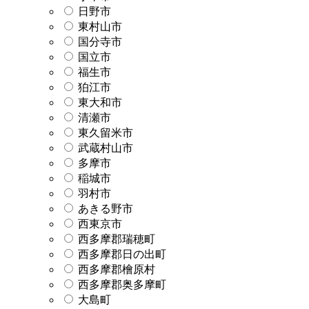
日野市
東村山市
国分寺市
国立市
福生市
狛江市
東大和市
清瀬市
東久留米市
武蔵村山市
多摩市
稲城市
羽村市
あきる野市
西東京市
西多摩郡瑞穂町
西多摩郡日の出町
西多摩郡檜原村
西多摩郡奥多摩町
大島町