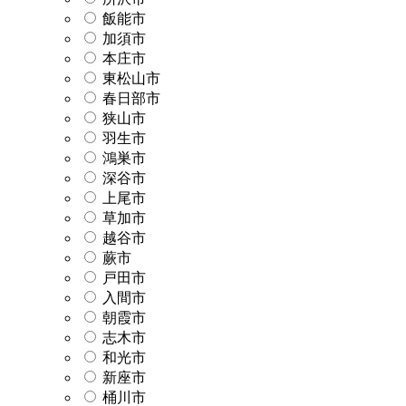
飯能市
加須市
本庄市
東松山市
春日部市
狭山市
羽生市
鴻巣市
深谷市
上尾市
草加市
越谷市
蕨市
戸田市
入間市
朝霞市
志木市
和光市
新座市
桶川市