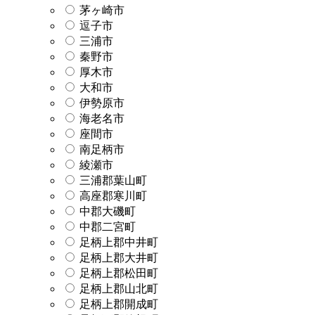
茅ヶ崎市
逗子市
三浦市
秦野市
厚木市
大和市
伊勢原市
海老名市
座間市
南足柄市
綾瀬市
三浦郡葉山町
高座郡寒川町
中郡大磯町
中郡二宮町
足柄上郡中井町
足柄上郡大井町
足柄上郡松田町
足柄上郡山北町
足柄上郡開成町