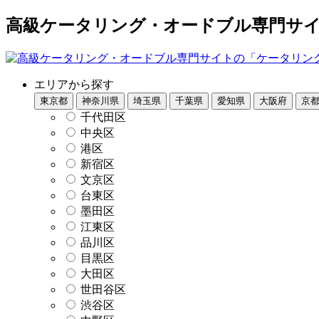
高級ケータリング・オードブル専門サイト
エリアから探す
東京都
神奈川県
埼玉県
千葉県
愛知県
大阪府
京
千代田区
中央区
港区
新宿区
文京区
台東区
墨田区
江東区
品川区
目黒区
大田区
世田谷区
渋谷区