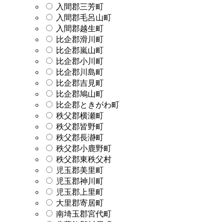
入間郡三芳町
入間郡毛呂山町
入間郡越生町
比企郡滑川町
比企郡嵐山町
比企郡小川町
比企郡川島町
比企郡吉見町
比企郡鳩山町
比企郡ときがわ町
秩父郡横瀬町
秩父郡皆野町
秩父郡長瀞町
秩父郡小鹿野町
秩父郡東秩父村
児玉郡美里町
児玉郡神川町
児玉郡上里町
大里郡寄居町
南埼玉郡宮代町