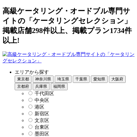
高級ケータリング・オードブル専門サ
イトの「ケータリングセレクション」
掲載店舗298件以上、掲載プラン1734件
以上!
エリアから探す
東京都
神奈川県
埼玉県
千葉県
愛知県
大阪府
京都府
兵庫県
福岡県
千代田区
中央区
港区
新宿区
文京区
台東区
墨田区