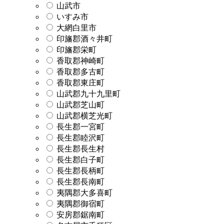
山武市
いすみ市
大網白里市
印旛郡酒々井町
印旛郡栄町
香取郡神崎町
香取郡多古町
香取郡東庄町
山武郡九十九里町
山武郡芝山町
山武郡横芝光町
長生郡一宮町
長生郡睦沢町
長生郡長生村
長生郡白子町
長生郡長柄町
長生郡長南町
夷隅郡大多喜町
夷隅郡御宿町
安房郡鋸南町