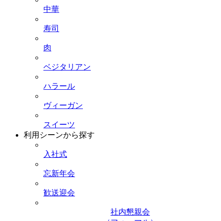
中華
寿司
肉
ベジタリアン
ハラール
ヴィーガン
スイーツ
利用シーンから探す
入社式
忘新年会
歓送迎会
社内懇親会