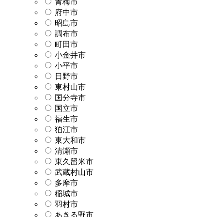
青梅市
府中市
昭島市
調布市
町田市
小金井市
小平市
日野市
東村山市
国分寺市
国立市
福生市
狛江市
東大和市
清瀬市
東久留米市
武蔵村山市
多摩市
稲城市
羽村市
あきる野市