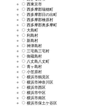
西東京市
西多摩郡瑞穂町
西多摩郡日の出町
西多摩郡檜原村
西多摩郡奥多摩町
大島町
利島村
新島村
神津島村
三宅島三宅村
御蔵島村
八丈島八丈町
青ヶ島村
小笠原村
横浜市鶴見区
横浜市神奈川区
横浜市西区
横浜市中区
横浜市南区
横浜市保土ケ谷区