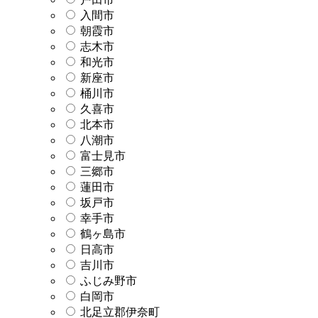
入間市
朝霞市
志木市
和光市
新座市
桶川市
久喜市
北本市
八潮市
富士見市
三郷市
蓮田市
坂戸市
幸手市
鶴ヶ島市
日高市
吉川市
ふじみ野市
白岡市
北足立郡伊奈町