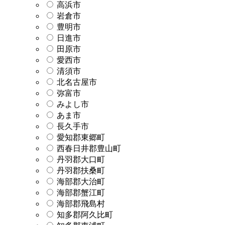
高浜市
岩倉市
豊明市
日進市
田原市
愛西市
清須市
北名古屋市
弥富市
みよし市
あま市
長久手市
愛知郡東郷町
西春日井郡豊山町
丹羽郡大口町
丹羽郡扶桑町
海部郡大治町
海部郡蟹江町
海部郡飛島村
知多郡阿久比町