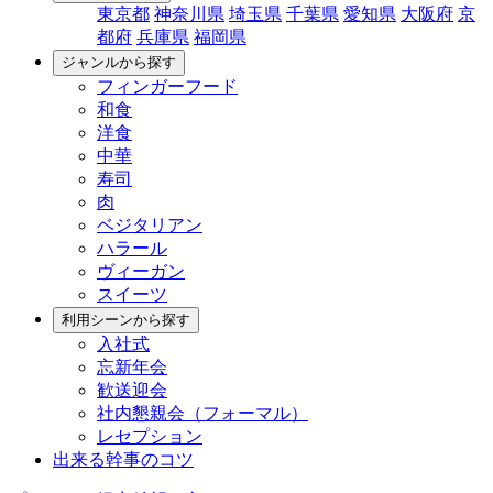
東京都
神奈川県
埼玉県
千葉県
愛知県
大阪府
京
都府
兵庫県
福岡県
ジャンルから探す
フィンガーフード
和食
洋食
中華
寿司
肉
ベジタリアン
ハラール
ヴィーガン
スイーツ
利用シーンから探す
入社式
忘新年会
歓送迎会
社内懇親会（フォーマル）
レセプション
出来る幹事のコツ