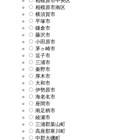
相模原市中央区
相模原市南区
横須賀市
平塚市
鎌倉市
藤沢市
小田原市
茅ヶ崎市
逗子市
三浦市
秦野市
厚木市
大和市
伊勢原市
海老名市
座間市
南足柄市
綾瀬市
三浦郡葉山町
高座郡寒川町
中郡大磯町