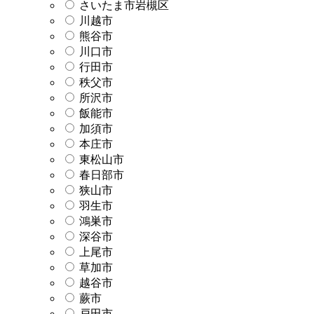
さいたま市岩槻区
川越市
熊谷市
川口市
行田市
秩父市
所沢市
飯能市
加須市
本庄市
東松山市
春日部市
狭山市
羽生市
鴻巣市
深谷市
上尾市
草加市
越谷市
蕨市
戸田市