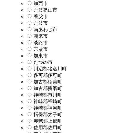
加西市
丹波篠山市
養父市
丹波市
南あわじ市
朝来市
淡路市
宍粟市
加東市
たつの市
川辺郡猪名川町
多可郡多可町
加古郡稲美町
加古郡播磨町
神崎郡市川町
神崎郡福崎町
神崎郡神河町
揖保郡太子町
赤穂郡上郡町
佐用郡佐用町