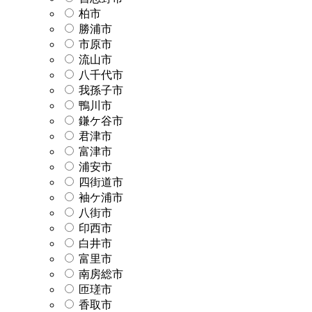
柏市
勝浦市
市原市
流山市
八千代市
我孫子市
鴨川市
鎌ケ谷市
君津市
富津市
浦安市
四街道市
袖ケ浦市
八街市
印西市
白井市
富里市
南房総市
匝瑳市
香取市