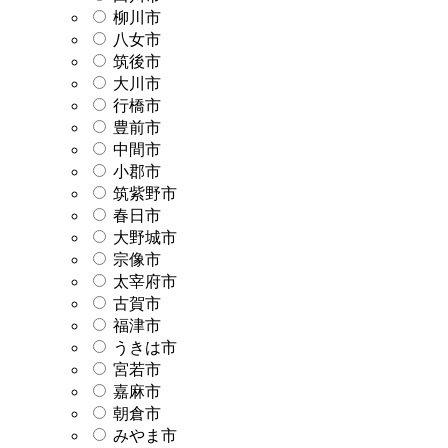
柳川市
八女市
筑後市
大川市
行橋市
豊前市
中間市
小郡市
筑紫野市
春日市
大野城市
宗像市
太宰府市
古賀市
福津市
うきは市
宮若市
嘉麻市
朝倉市
みやま市