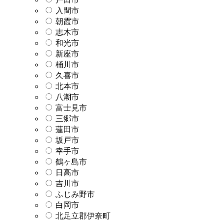
入間市
朝霞市
志木市
和光市
新座市
桶川市
久喜市
北本市
八潮市
富士見市
三郷市
蓮田市
坂戸市
幸手市
鶴ヶ島市
日高市
吉川市
ふじみ野市
白岡市
北足立郡伊奈町