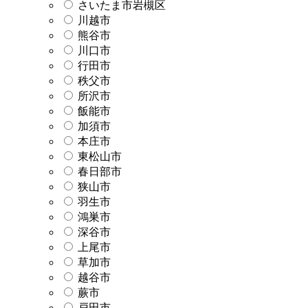
さいたま市岩槻区
川越市
熊谷市
川口市
行田市
秩父市
所沢市
飯能市
加須市
本庄市
東松山市
春日部市
狭山市
羽生市
鴻巣市
深谷市
上尾市
草加市
越谷市
蕨市
戸田市