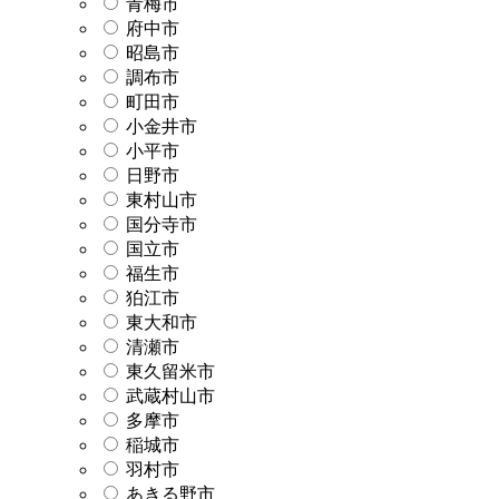
青梅市
府中市
昭島市
調布市
町田市
小金井市
小平市
日野市
東村山市
国分寺市
国立市
福生市
狛江市
東大和市
清瀬市
東久留米市
武蔵村山市
多摩市
稲城市
羽村市
あきる野市