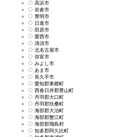
高浜市
岩倉市
豊明市
日進市
田原市
愛西市
清須市
北名古屋市
弥富市
みよし市
あま市
長久手市
愛知郡東郷町
西春日井郡豊山町
丹羽郡大口町
丹羽郡扶桑町
海部郡大治町
海部郡蟹江町
海部郡飛島村
知多郡阿久比町