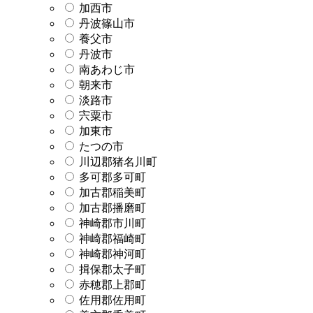
加西市
丹波篠山市
養父市
丹波市
南あわじ市
朝来市
淡路市
宍粟市
加東市
たつの市
川辺郡猪名川町
多可郡多可町
加古郡稲美町
加古郡播磨町
神崎郡市川町
神崎郡福崎町
神崎郡神河町
揖保郡太子町
赤穂郡上郡町
佐用郡佐用町