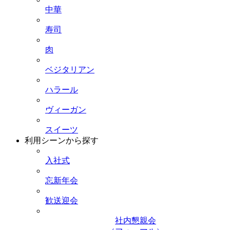
中華
寿司
肉
ベジタリアン
ハラール
ヴィーガン
スイーツ
利用シーンから探す
入社式
忘新年会
歓送迎会
社内懇親会