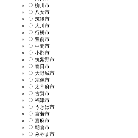
柳川市
八女市
筑後市
大川市
行橋市
豊前市
中間市
小郡市
筑紫野市
春日市
大野城市
宗像市
太宰府市
古賀市
福津市
うきは市
宮若市
嘉麻市
朝倉市
みやま市