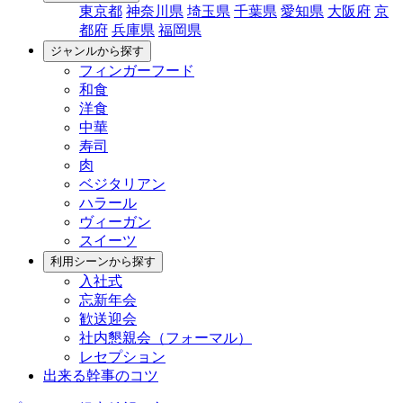
東京都
神奈川県
埼玉県
千葉県
愛知県
大阪府
京
都府
兵庫県
福岡県
ジャンルから探す
フィンガーフード
和食
洋食
中華
寿司
肉
ベジタリアン
ハラール
ヴィーガン
スイーツ
利用シーンから探す
入社式
忘新年会
歓送迎会
社内懇親会（フォーマル）
レセプション
出来る幹事のコツ