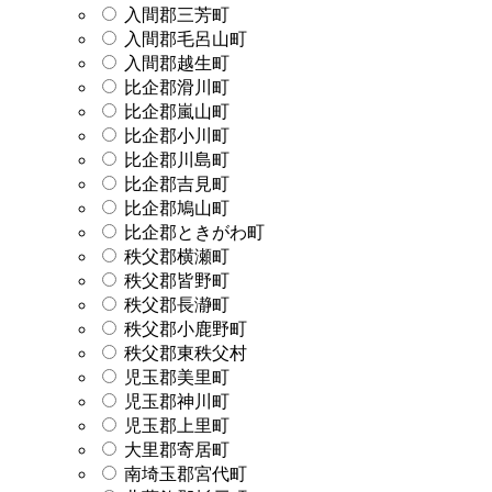
入間郡三芳町
入間郡毛呂山町
入間郡越生町
比企郡滑川町
比企郡嵐山町
比企郡小川町
比企郡川島町
比企郡吉見町
比企郡鳩山町
比企郡ときがわ町
秩父郡横瀬町
秩父郡皆野町
秩父郡長瀞町
秩父郡小鹿野町
秩父郡東秩父村
児玉郡美里町
児玉郡神川町
児玉郡上里町
大里郡寄居町
南埼玉郡宮代町