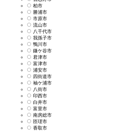
柏市
勝浦市
市原市
流山市
八千代市
我孫子市
鴨川市
鎌ケ谷市
君津市
富津市
浦安市
四街道市
袖ケ浦市
八街市
印西市
白井市
富里市
南房総市
匝瑳市
香取市