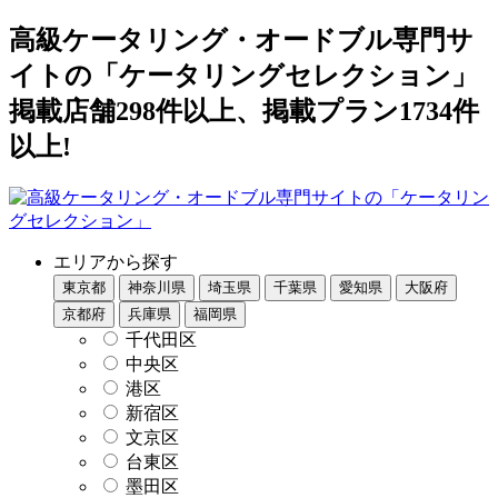
高級ケータリング・オードブル専門サ
イトの「ケータリングセレクション」
掲載店舗298件以上、掲載プラン1734件
以上!
エリアから探す
東京都
神奈川県
埼玉県
千葉県
愛知県
大阪府
京都府
兵庫県
福岡県
千代田区
中央区
港区
新宿区
文京区
台東区
墨田区