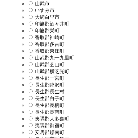
山武市
いすみ市
大網白里市
印旛郡酒々井町
印旛郡栄町
香取郡神崎町
香取郡多古町
香取郡東庄町
山武郡九十九里町
山武郡芝山町
山武郡横芝光町
長生郡一宮町
長生郡睦沢町
長生郡長生村
長生郡白子町
長生郡長柄町
長生郡長南町
夷隅郡大多喜町
夷隅郡御宿町
安房郡鋸南町