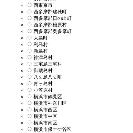
西東京市
西多摩郡瑞穂町
西多摩郡日の出町
西多摩郡檜原村
西多摩郡奥多摩町
大島町
利島村
新島村
神津島村
三宅島三宅村
御蔵島村
八丈島八丈町
青ヶ島村
小笠原村
横浜市鶴見区
横浜市神奈川区
横浜市西区
横浜市中区
横浜市南区
横浜市保土ケ谷区