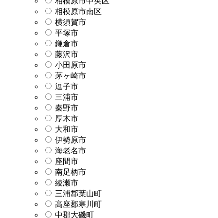
相模原市中央区
相模原市南区
横須賀市
平塚市
鎌倉市
藤沢市
小田原市
茅ヶ崎市
逗子市
三浦市
秦野市
厚木市
大和市
伊勢原市
海老名市
座間市
南足柄市
綾瀬市
三浦郡葉山町
高座郡寒川町
中郡大磯町