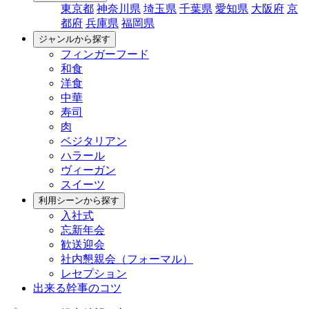
東京都
神奈川県
埼玉県
千葉県
愛知県
大阪府
京
都府
兵庫県
福岡県
ジャンルから探す
フィンガーフード
和食
洋食
中華
寿司
肉
ベジタリアン
ハラール
ヴィーガン
スイーツ
利用シーンから探す
入社式
忘新年会
歓送迎会
社内懇親会（フォーマル）
レセプション
出来る幹事のコツ