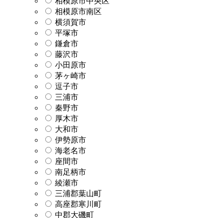
相模原市中央区
相模原市南区
横須賀市
平塚市
鎌倉市
藤沢市
小田原市
茅ヶ崎市
逗子市
三浦市
秦野市
厚木市
大和市
伊勢原市
海老名市
座間市
南足柄市
綾瀬市
三浦郡葉山町
高座郡寒川町
中郡大磯町