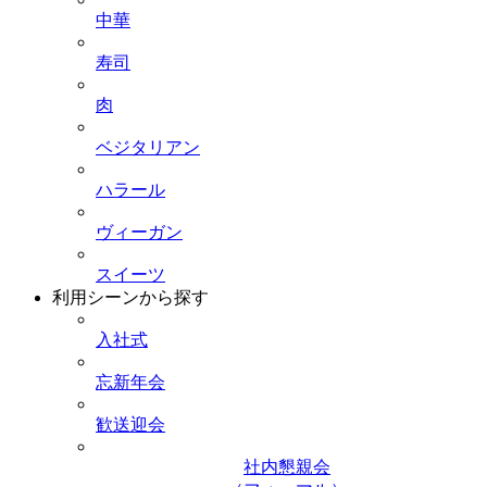
中華
寿司
肉
ベジタリアン
ハラール
ヴィーガン
スイーツ
利用シーンから探す
入社式
忘新年会
歓送迎会
社内懇親会