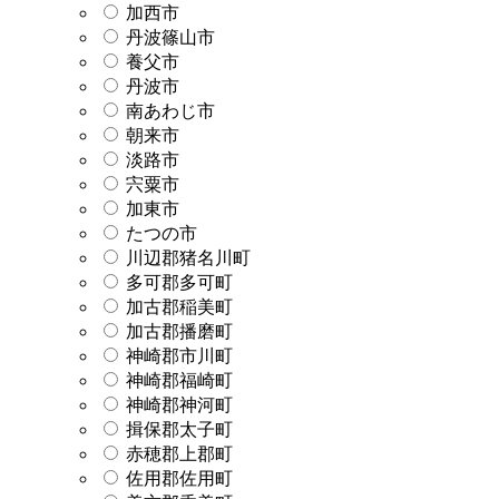
加西市
丹波篠山市
養父市
丹波市
南あわじ市
朝来市
淡路市
宍粟市
加東市
たつの市
川辺郡猪名川町
多可郡多可町
加古郡稲美町
加古郡播磨町
神崎郡市川町
神崎郡福崎町
神崎郡神河町
揖保郡太子町
赤穂郡上郡町
佐用郡佐用町