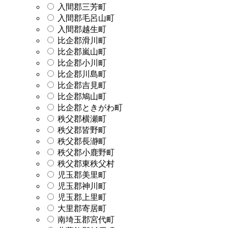
入間郡三芳町
入間郡毛呂山町
入間郡越生町
比企郡滑川町
比企郡嵐山町
比企郡小川町
比企郡川島町
比企郡吉見町
比企郡鳩山町
比企郡ときがわ町
秩父郡横瀬町
秩父郡皆野町
秩父郡長瀞町
秩父郡小鹿野町
秩父郡東秩父村
児玉郡美里町
児玉郡神川町
児玉郡上里町
大里郡寄居町
南埼玉郡宮代町