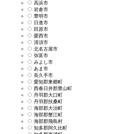
高浜市
岩倉市
豊明市
日進市
田原市
愛西市
清須市
北名古屋市
弥富市
みよし市
あま市
長久手市
愛知郡東郷町
西春日井郡豊山町
丹羽郡大口町
丹羽郡扶桑町
海部郡大治町
海部郡蟹江町
海部郡飛島村
知多郡阿久比町