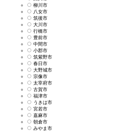
柳川市
八女市
筑後市
大川市
行橋市
豊前市
中間市
小郡市
筑紫野市
春日市
大野城市
宗像市
太宰府市
古賀市
福津市
うきは市
宮若市
嘉麻市
朝倉市
みやま市