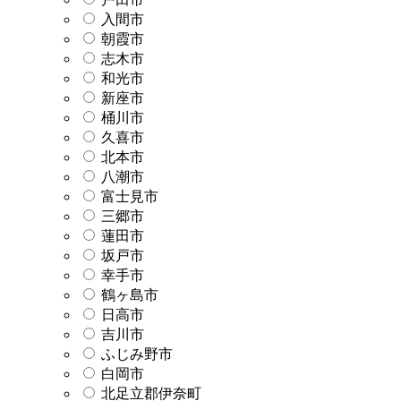
入間市
朝霞市
志木市
和光市
新座市
桶川市
久喜市
北本市
八潮市
富士見市
三郷市
蓮田市
坂戸市
幸手市
鶴ヶ島市
日高市
吉川市
ふじみ野市
白岡市
北足立郡伊奈町