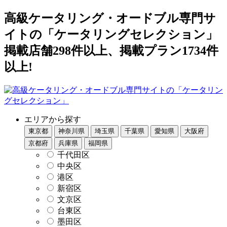
高級ケータリング・オードブル専門サ
イトの「ケータリングセレクション」
掲載店舗298件以上、掲載プラン1734件
以上!
エリアから探す
東京都
神奈川県
埼玉県
千葉県
愛知県
大阪府
京都府
兵庫県
福岡県
千代田区
中央区
港区
新宿区
文京区
台東区
墨田区