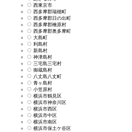
西東京市
西多摩郡瑞穂町
西多摩郡日の出町
西多摩郡檜原村
西多摩郡奥多摩町
大島町
利島村
新島村
神津島村
三宅島三宅村
御蔵島村
八丈島八丈町
青ヶ島村
小笠原村
横浜市鶴見区
横浜市神奈川区
横浜市西区
横浜市中区
横浜市南区
横浜市保土ケ谷区