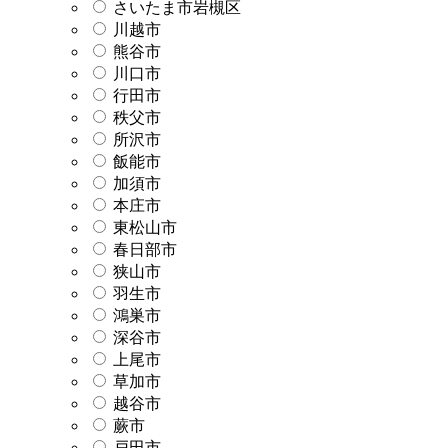
さいたま市岩槻区
川越市
熊谷市
川口市
行田市
秩父市
所沢市
飯能市
加須市
本庄市
東松山市
春日部市
狭山市
羽生市
鴻巣市
深谷市
上尾市
草加市
越谷市
蕨市
戸田市