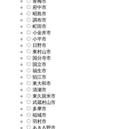
青梅市
府中市
昭島市
調布市
町田市
小金井市
小平市
日野市
東村山市
国分寺市
国立市
福生市
狛江市
東大和市
清瀬市
東久留米市
武蔵村山市
多摩市
稲城市
羽村市
あきる野市