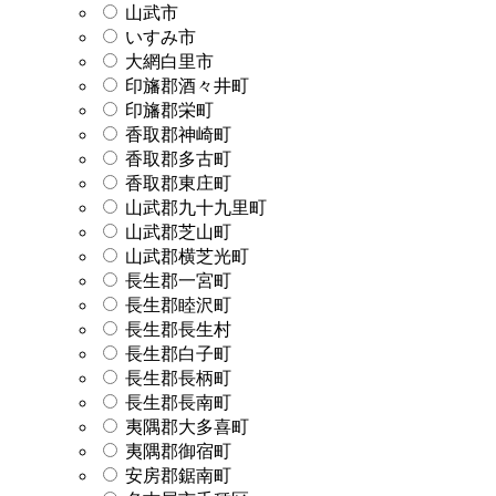
山武市
いすみ市
大網白里市
印旛郡酒々井町
印旛郡栄町
香取郡神崎町
香取郡多古町
香取郡東庄町
山武郡九十九里町
山武郡芝山町
山武郡横芝光町
長生郡一宮町
長生郡睦沢町
長生郡長生村
長生郡白子町
長生郡長柄町
長生郡長南町
夷隅郡大多喜町
夷隅郡御宿町
安房郡鋸南町