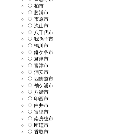
柏市
勝浦市
市原市
流山市
八千代市
我孫子市
鴨川市
鎌ケ谷市
君津市
富津市
浦安市
四街道市
袖ケ浦市
八街市
印西市
白井市
富里市
南房総市
匝瑳市
香取市