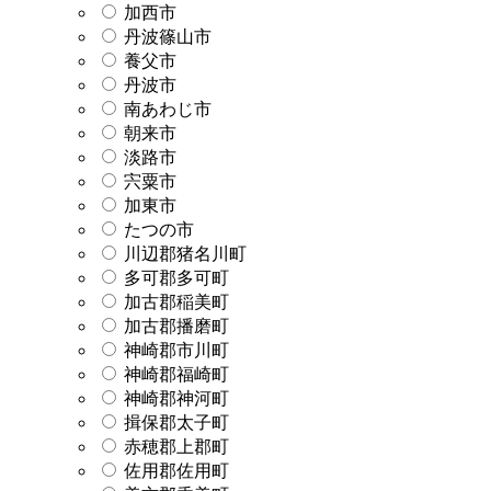
加西市
丹波篠山市
養父市
丹波市
南あわじ市
朝来市
淡路市
宍粟市
加東市
たつの市
川辺郡猪名川町
多可郡多可町
加古郡稲美町
加古郡播磨町
神崎郡市川町
神崎郡福崎町
神崎郡神河町
揖保郡太子町
赤穂郡上郡町
佐用郡佐用町