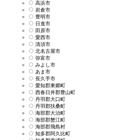
高浜市
岩倉市
豊明市
日進市
田原市
愛西市
清須市
北名古屋市
弥富市
みよし市
あま市
長久手市
愛知郡東郷町
西春日井郡豊山町
丹羽郡大口町
丹羽郡扶桑町
海部郡大治町
海部郡蟹江町
海部郡飛島村
知多郡阿久比町