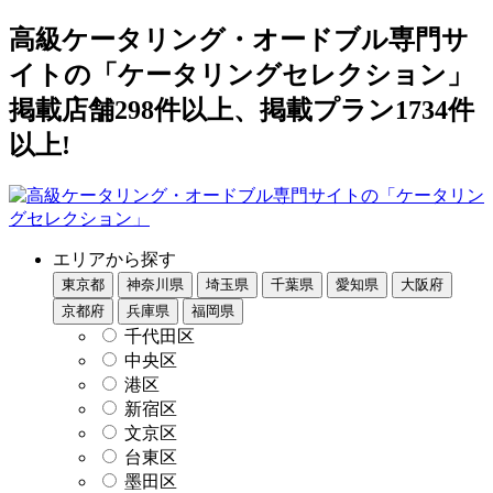
高級ケータリング・オードブル専門サ
イトの「ケータリングセレクション」
掲載店舗298件以上、掲載プラン1734件
以上!
エリアから探す
東京都
神奈川県
埼玉県
千葉県
愛知県
大阪府
京都府
兵庫県
福岡県
千代田区
中央区
港区
新宿区
文京区
台東区
墨田区