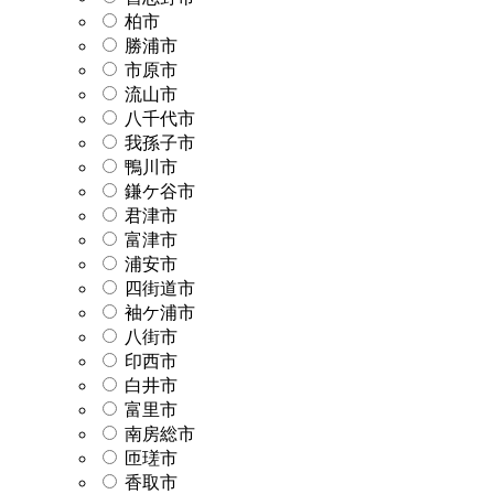
柏市
勝浦市
市原市
流山市
八千代市
我孫子市
鴨川市
鎌ケ谷市
君津市
富津市
浦安市
四街道市
袖ケ浦市
八街市
印西市
白井市
富里市
南房総市
匝瑳市
香取市