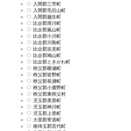
入間郡三芳町
入間郡毛呂山町
入間郡越生町
比企郡滑川町
比企郡嵐山町
比企郡小川町
比企郡川島町
比企郡吉見町
比企郡鳩山町
比企郡ときがわ町
秩父郡横瀬町
秩父郡皆野町
秩父郡長瀞町
秩父郡小鹿野町
秩父郡東秩父村
児玉郡美里町
児玉郡神川町
児玉郡上里町
大里郡寄居町
南埼玉郡宮代町