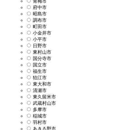
青梅市
府中市
昭島市
調布市
町田市
小金井市
小平市
日野市
東村山市
国分寺市
国立市
福生市
狛江市
東大和市
清瀬市
東久留米市
武蔵村山市
多摩市
稲城市
羽村市
あきる野市