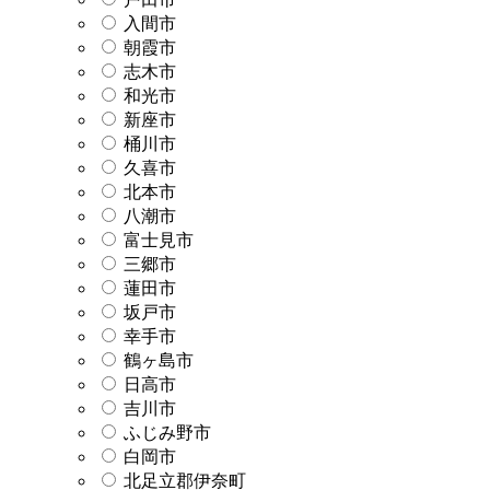
入間市
朝霞市
志木市
和光市
新座市
桶川市
久喜市
北本市
八潮市
富士見市
三郷市
蓮田市
坂戸市
幸手市
鶴ヶ島市
日高市
吉川市
ふじみ野市
白岡市
北足立郡伊奈町