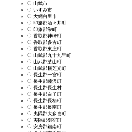
山武市
いすみ市
大網白里市
印旛郡酒々井町
印旛郡栄町
香取郡神崎町
香取郡多古町
香取郡東庄町
山武郡九十九里町
山武郡芝山町
山武郡横芝光町
長生郡一宮町
長生郡睦沢町
長生郡長生村
長生郡白子町
長生郡長柄町
長生郡長南町
夷隅郡大多喜町
夷隅郡御宿町
安房郡鋸南町