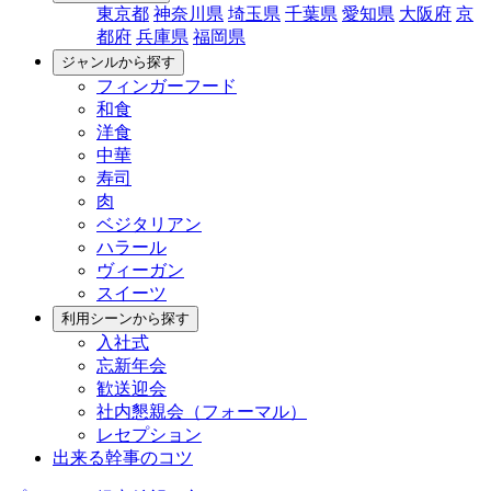
東京都
神奈川県
埼玉県
千葉県
愛知県
大阪府
京
都府
兵庫県
福岡県
ジャンルから探す
フィンガーフード
和食
洋食
中華
寿司
肉
ベジタリアン
ハラール
ヴィーガン
スイーツ
利用シーンから探す
入社式
忘新年会
歓送迎会
社内懇親会（フォーマル）
レセプション
出来る幹事のコツ