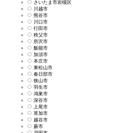
さいたま市岩槻区
川越市
熊谷市
川口市
行田市
秩父市
所沢市
飯能市
加須市
本庄市
東松山市
春日部市
狭山市
羽生市
鴻巣市
深谷市
上尾市
草加市
越谷市
蕨市
戸田市