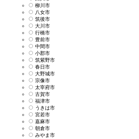
柳川市
八女市
筑後市
大川市
行橋市
豊前市
中間市
小郡市
筑紫野市
春日市
大野城市
宗像市
太宰府市
古賀市
福津市
うきは市
宮若市
嘉麻市
朝倉市
みやま市