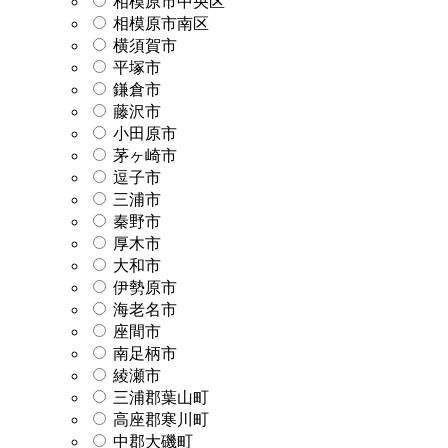
相模原市中央区
相模原市南区
横須賀市
平塚市
鎌倉市
藤沢市
小田原市
茅ヶ崎市
逗子市
三浦市
秦野市
厚木市
大和市
伊勢原市
海老名市
座間市
南足柄市
綾瀬市
三浦郡葉山町
高座郡寒川町
中郡大磯町