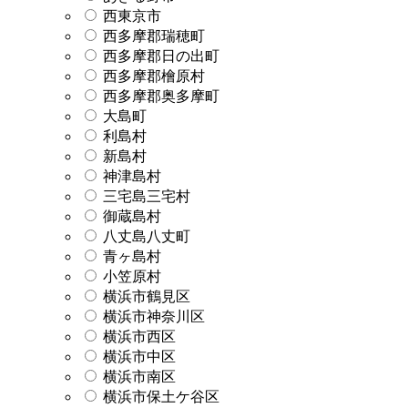
西東京市
西多摩郡瑞穂町
西多摩郡日の出町
西多摩郡檜原村
西多摩郡奥多摩町
大島町
利島村
新島村
神津島村
三宅島三宅村
御蔵島村
八丈島八丈町
青ヶ島村
小笠原村
横浜市鶴見区
横浜市神奈川区
横浜市西区
横浜市中区
横浜市南区
横浜市保土ケ谷区