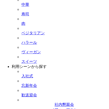
中華
寿司
肉
ベジタリアン
ハラール
ヴィーガン
スイーツ
利用シーンから探す
入社式
忘新年会
歓送迎会
社内懇親会