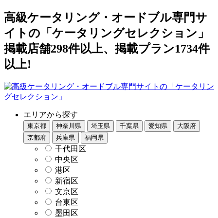
高級ケータリング・オードブル専門サ
イトの「ケータリングセレクション」
掲載店舗298件以上、掲載プラン1734件
以上!
エリアから探す
東京都
神奈川県
埼玉県
千葉県
愛知県
大阪府
京都府
兵庫県
福岡県
千代田区
中央区
港区
新宿区
文京区
台東区
墨田区