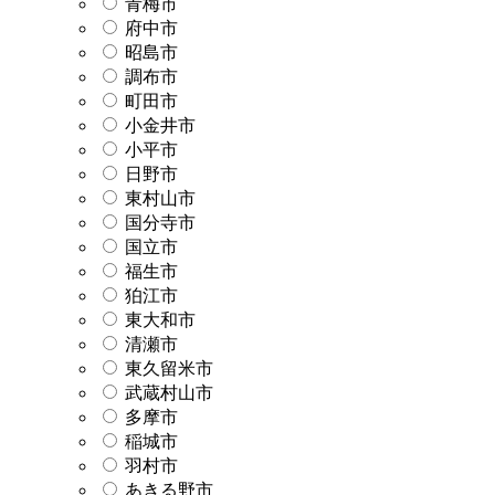
青梅市
府中市
昭島市
調布市
町田市
小金井市
小平市
日野市
東村山市
国分寺市
国立市
福生市
狛江市
東大和市
清瀬市
東久留米市
武蔵村山市
多摩市
稲城市
羽村市
あきる野市