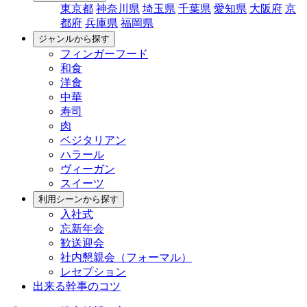
東京都
神奈川県
埼玉県
千葉県
愛知県
大阪府
京
都府
兵庫県
福岡県
ジャンルから探す
フィンガーフード
和食
洋食
中華
寿司
肉
ベジタリアン
ハラール
ヴィーガン
スイーツ
利用シーンから探す
入社式
忘新年会
歓送迎会
社内懇親会（フォーマル）
レセプション
出来る幹事のコツ