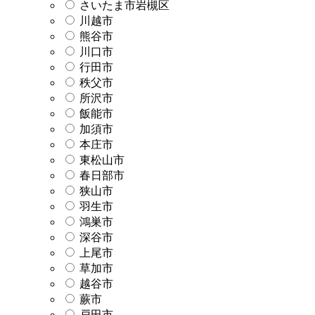
さいたま市岩槻区
川越市
熊谷市
川口市
行田市
秩父市
所沢市
飯能市
加須市
本庄市
東松山市
春日部市
狭山市
羽生市
鴻巣市
深谷市
上尾市
草加市
越谷市
蕨市
戸田市