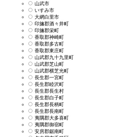
山武市
いすみ市
大網白里市
印旛郡酒々井町
印旛郡栄町
香取郡神崎町
香取郡多古町
香取郡東庄町
山武郡九十九里町
山武郡芝山町
山武郡横芝光町
長生郡一宮町
長生郡睦沢町
長生郡長生村
長生郡白子町
長生郡長柄町
長生郡長南町
夷隅郡大多喜町
夷隅郡御宿町
安房郡鋸南町