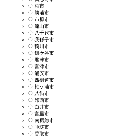
柏市
勝浦市
市原市
流山市
八千代市
我孫子市
鴨川市
鎌ケ谷市
君津市
富津市
浦安市
四街道市
袖ケ浦市
八街市
印西市
白井市
富里市
南房総市
匝瑳市
香取市