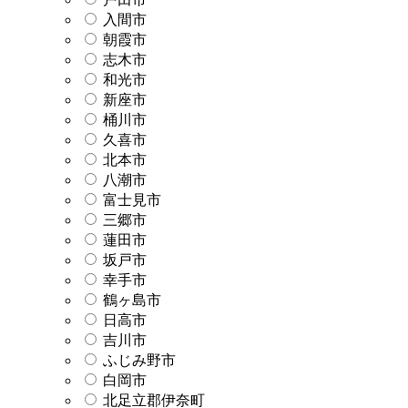
入間市
朝霞市
志木市
和光市
新座市
桶川市
久喜市
北本市
八潮市
富士見市
三郷市
蓮田市
坂戸市
幸手市
鶴ヶ島市
日高市
吉川市
ふじみ野市
白岡市
北足立郡伊奈町