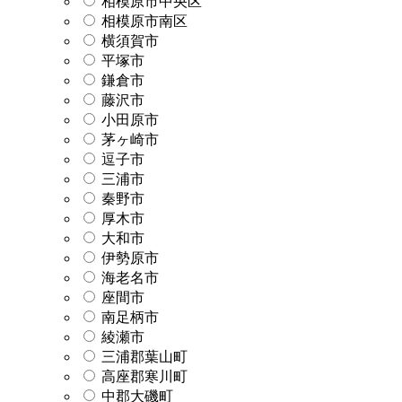
相模原市中央区
相模原市南区
横須賀市
平塚市
鎌倉市
藤沢市
小田原市
茅ヶ崎市
逗子市
三浦市
秦野市
厚木市
大和市
伊勢原市
海老名市
座間市
南足柄市
綾瀬市
三浦郡葉山町
高座郡寒川町
中郡大磯町