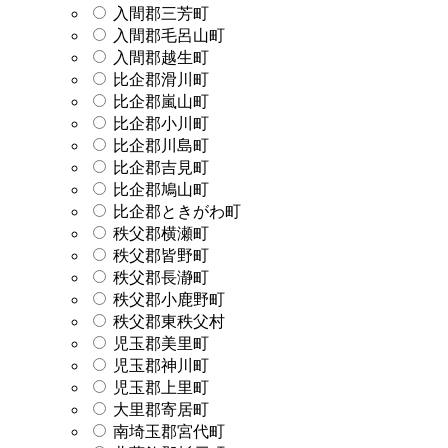
入間郡三芳町
入間郡毛呂山町
入間郡越生町
比企郡滑川町
比企郡嵐山町
比企郡小川町
比企郡川島町
比企郡吉見町
比企郡鳩山町
比企郡ときがわ町
秩父郡横瀬町
秩父郡皆野町
秩父郡長瀞町
秩父郡小鹿野町
秩父郡東秩父村
児玉郡美里町
児玉郡神川町
児玉郡上里町
大里郡寄居町
南埼玉郡宮代町