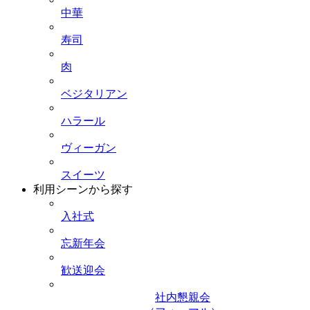
中華
寿司
肉
ベジタリアン
ハラール
ヴィーガン
スイーツ
利用シーンから探す
入社式
忘新年会
歓送迎会
社内懇親会