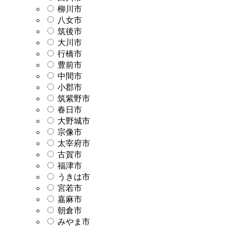
柳川市
八女市
筑後市
大川市
行橋市
豊前市
中間市
小郡市
筑紫野市
春日市
大野城市
宗像市
太宰府市
古賀市
福津市
うきは市
宮若市
嘉麻市
朝倉市
みやま市