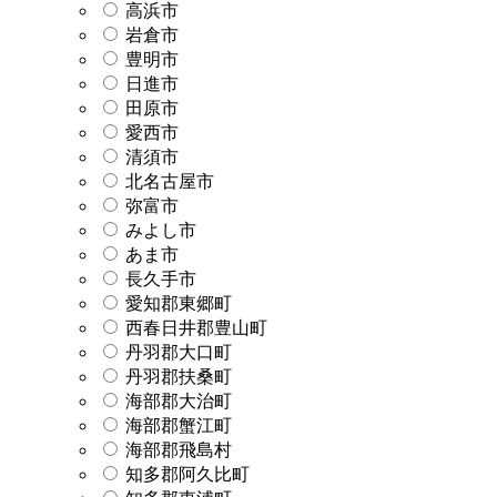
高浜市
岩倉市
豊明市
日進市
田原市
愛西市
清須市
北名古屋市
弥富市
みよし市
あま市
長久手市
愛知郡東郷町
西春日井郡豊山町
丹羽郡大口町
丹羽郡扶桑町
海部郡大治町
海部郡蟹江町
海部郡飛島村
知多郡阿久比町