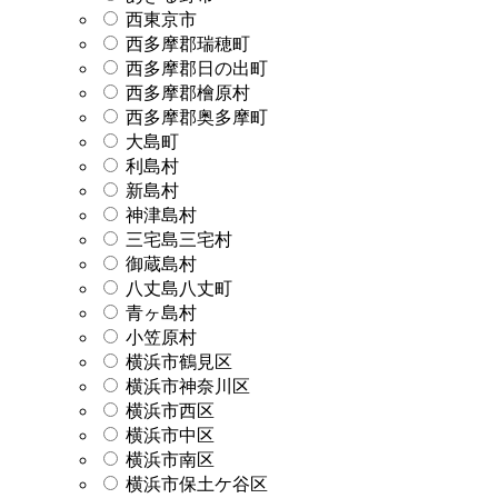
西東京市
西多摩郡瑞穂町
西多摩郡日の出町
西多摩郡檜原村
西多摩郡奥多摩町
大島町
利島村
新島村
神津島村
三宅島三宅村
御蔵島村
八丈島八丈町
青ヶ島村
小笠原村
横浜市鶴見区
横浜市神奈川区
横浜市西区
横浜市中区
横浜市南区
横浜市保土ケ谷区