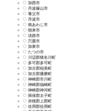
加西市
丹波篠山市
養父市
丹波市
南あわじ市
朝来市
淡路市
宍粟市
加東市
たつの市
川辺郡猪名川町
多可郡多可町
加古郡稲美町
加古郡播磨町
神崎郡市川町
神崎郡福崎町
神崎郡神河町
揖保郡太子町
赤穂郡上郡町
佐用郡佐用町