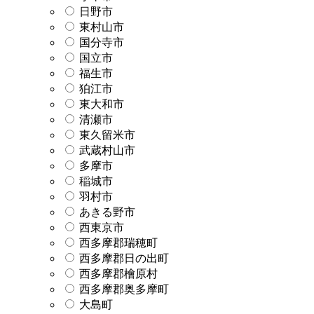
日野市
東村山市
国分寺市
国立市
福生市
狛江市
東大和市
清瀬市
東久留米市
武蔵村山市
多摩市
稲城市
羽村市
あきる野市
西東京市
西多摩郡瑞穂町
西多摩郡日の出町
西多摩郡檜原村
西多摩郡奥多摩町
大島町