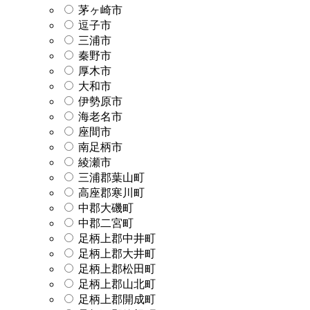
茅ヶ崎市
逗子市
三浦市
秦野市
厚木市
大和市
伊勢原市
海老名市
座間市
南足柄市
綾瀬市
三浦郡葉山町
高座郡寒川町
中郡大磯町
中郡二宮町
足柄上郡中井町
足柄上郡大井町
足柄上郡松田町
足柄上郡山北町
足柄上郡開成町