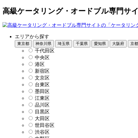
高級ケータリング・オードブル専門サイト
エリアから探す
東京都
神奈川県
埼玉県
千葉県
愛知県
大阪府
京
千代田区
中央区
港区
新宿区
文京区
台東区
墨田区
江東区
品川区
目黒区
大田区
世田谷区
渋谷区