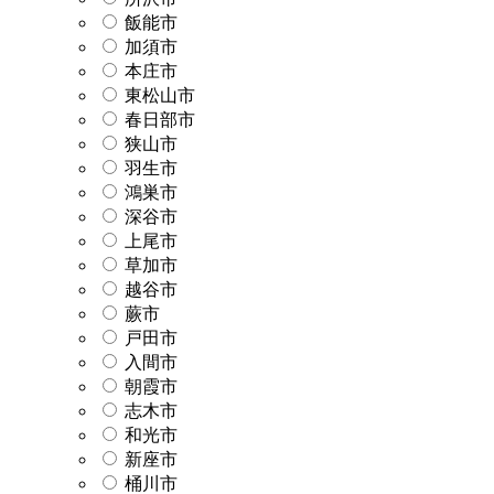
飯能市
加須市
本庄市
東松山市
春日部市
狭山市
羽生市
鴻巣市
深谷市
上尾市
草加市
越谷市
蕨市
戸田市
入間市
朝霞市
志木市
和光市
新座市
桶川市