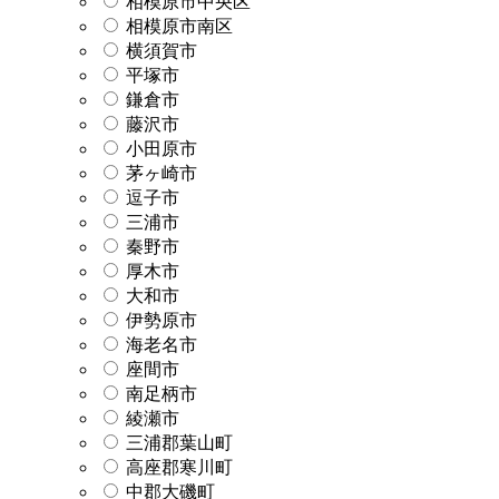
相模原市中央区
相模原市南区
横須賀市
平塚市
鎌倉市
藤沢市
小田原市
茅ヶ崎市
逗子市
三浦市
秦野市
厚木市
大和市
伊勢原市
海老名市
座間市
南足柄市
綾瀬市
三浦郡葉山町
高座郡寒川町
中郡大磯町