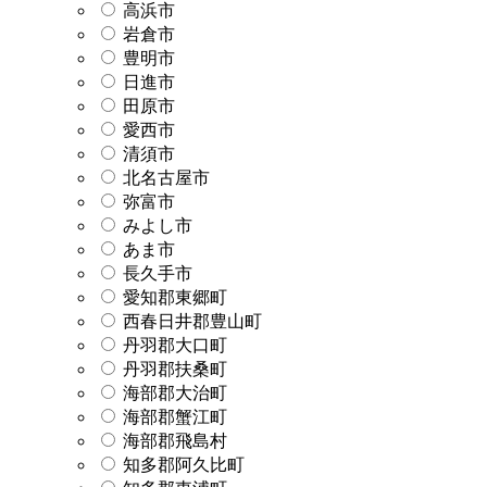
高浜市
岩倉市
豊明市
日進市
田原市
愛西市
清須市
北名古屋市
弥富市
みよし市
あま市
長久手市
愛知郡東郷町
西春日井郡豊山町
丹羽郡大口町
丹羽郡扶桑町
海部郡大治町
海部郡蟹江町
海部郡飛島村
知多郡阿久比町