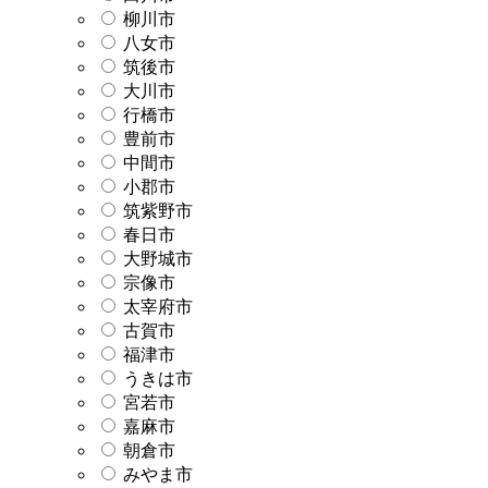
柳川市
八女市
筑後市
大川市
行橋市
豊前市
中間市
小郡市
筑紫野市
春日市
大野城市
宗像市
太宰府市
古賀市
福津市
うきは市
宮若市
嘉麻市
朝倉市
みやま市