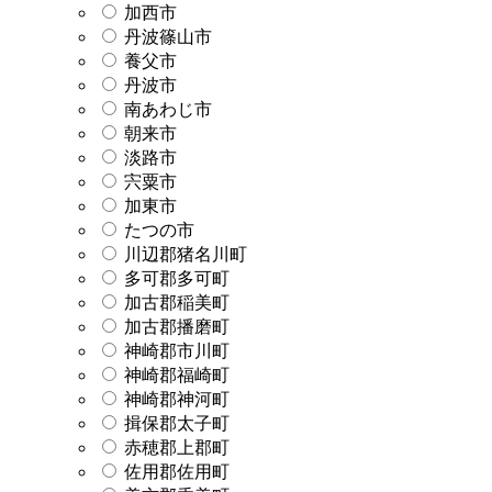
加西市
丹波篠山市
養父市
丹波市
南あわじ市
朝来市
淡路市
宍粟市
加東市
たつの市
川辺郡猪名川町
多可郡多可町
加古郡稲美町
加古郡播磨町
神崎郡市川町
神崎郡福崎町
神崎郡神河町
揖保郡太子町
赤穂郡上郡町
佐用郡佐用町