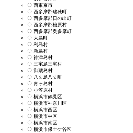
西東京市
西多摩郡瑞穂町
西多摩郡日の出町
西多摩郡檜原村
西多摩郡奥多摩町
大島町
利島村
新島村
神津島村
三宅島三宅村
御蔵島村
八丈島八丈町
青ヶ島村
小笠原村
横浜市鶴見区
横浜市神奈川区
横浜市西区
横浜市中区
横浜市南区
横浜市保土ケ谷区