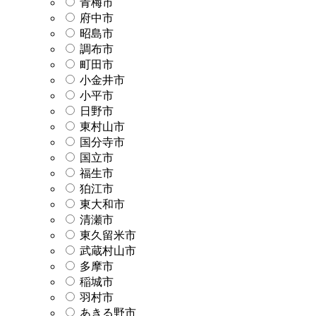
青梅市
府中市
昭島市
調布市
町田市
小金井市
小平市
日野市
東村山市
国分寺市
国立市
福生市
狛江市
東大和市
清瀬市
東久留米市
武蔵村山市
多摩市
稲城市
羽村市
あきる野市