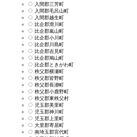
入間郡三芳町
入間郡毛呂山町
入間郡越生町
比企郡滑川町
比企郡嵐山町
比企郡小川町
比企郡川島町
比企郡吉見町
比企郡鳩山町
比企郡ときがわ町
秩父郡横瀬町
秩父郡皆野町
秩父郡長瀞町
秩父郡小鹿野町
秩父郡東秩父村
児玉郡美里町
児玉郡神川町
児玉郡上里町
大里郡寄居町
南埼玉郡宮代町