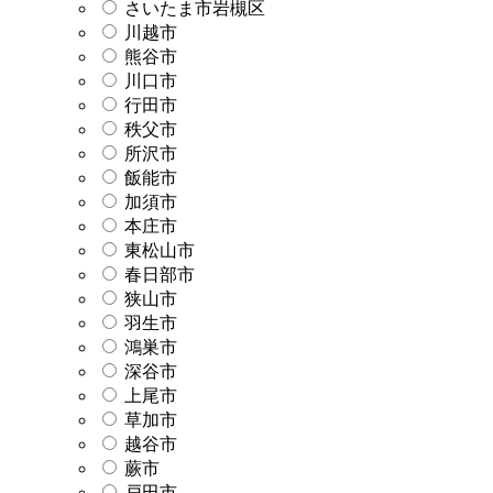
さいたま市岩槻区
川越市
熊谷市
川口市
行田市
秩父市
所沢市
飯能市
加須市
本庄市
東松山市
春日部市
狭山市
羽生市
鴻巣市
深谷市
上尾市
草加市
越谷市
蕨市
戸田市