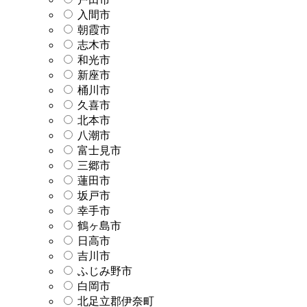
入間市
朝霞市
志木市
和光市
新座市
桶川市
久喜市
北本市
八潮市
富士見市
三郷市
蓮田市
坂戸市
幸手市
鶴ヶ島市
日高市
吉川市
ふじみ野市
白岡市
北足立郡伊奈町