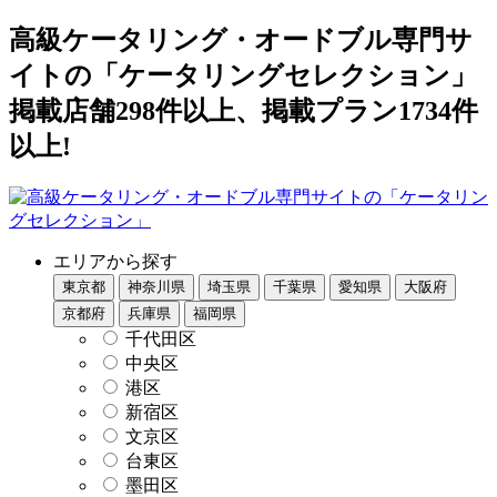
高級ケータリング・オードブル専門サ
イトの「ケータリングセレクション」
掲載店舗298件以上、掲載プラン1734件
以上!
エリアから探す
東京都
神奈川県
埼玉県
千葉県
愛知県
大阪府
京都府
兵庫県
福岡県
千代田区
中央区
港区
新宿区
文京区
台東区
墨田区