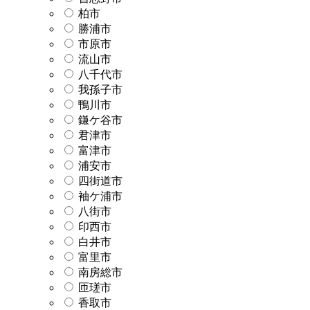
柏市
勝浦市
市原市
流山市
八千代市
我孫子市
鴨川市
鎌ケ谷市
君津市
富津市
浦安市
四街道市
袖ケ浦市
八街市
印西市
白井市
富里市
南房総市
匝瑳市
香取市