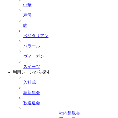
中華
寿司
肉
ベジタリアン
ハラール
ヴィーガン
スイーツ
利用シーンから探す
入社式
忘新年会
歓送迎会
社内懇親会