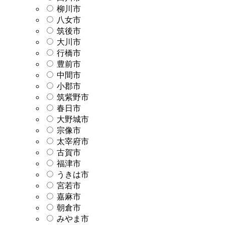
柳川市
八女市
筑後市
大川市
行橋市
豊前市
中間市
小郡市
筑紫野市
春日市
大野城市
宗像市
太宰府市
古賀市
福津市
うきは市
宮若市
嘉麻市
朝倉市
みやま市