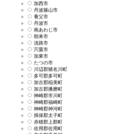
加西市
丹波篠山市
養父市
丹波市
南あわじ市
朝来市
淡路市
宍粟市
加東市
たつの市
川辺郡猪名川町
多可郡多可町
加古郡稲美町
加古郡播磨町
神崎郡市川町
神崎郡福崎町
神崎郡神河町
揖保郡太子町
赤穂郡上郡町
佐用郡佐用町