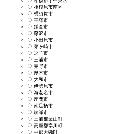
相模原市中央区
相模原市南区
横須賀市
平塚市
鎌倉市
藤沢市
小田原市
茅ヶ崎市
逗子市
三浦市
秦野市
厚木市
大和市
伊勢原市
海老名市
座間市
南足柄市
綾瀬市
三浦郡葉山町
高座郡寒川町
中郡大磯町