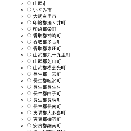
山武市
いすみ市
大網白里市
印旛郡酒々井町
印旛郡栄町
香取郡神崎町
香取郡多古町
香取郡東庄町
山武郡九十九里町
山武郡芝山町
山武郡横芝光町
長生郡一宮町
長生郡睦沢町
長生郡長生村
長生郡白子町
長生郡長柄町
長生郡長南町
夷隅郡大多喜町
夷隅郡御宿町
安房郡鋸南町