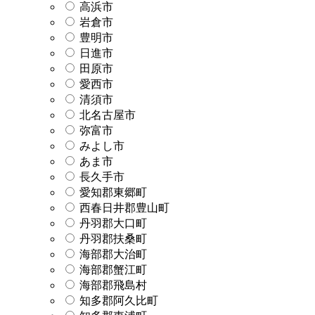
高浜市
岩倉市
豊明市
日進市
田原市
愛西市
清須市
北名古屋市
弥富市
みよし市
あま市
長久手市
愛知郡東郷町
西春日井郡豊山町
丹羽郡大口町
丹羽郡扶桑町
海部郡大治町
海部郡蟹江町
海部郡飛島村
知多郡阿久比町