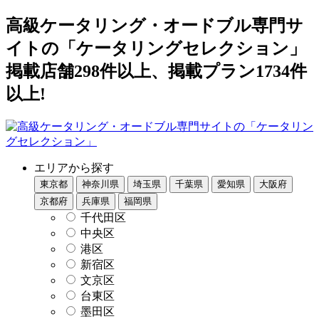
高級ケータリング・オードブル専門サ
イトの「ケータリングセレクション」
掲載店舗298件以上、掲載プラン1734件
以上!
エリアから探す
東京都
神奈川県
埼玉県
千葉県
愛知県
大阪府
京都府
兵庫県
福岡県
千代田区
中央区
港区
新宿区
文京区
台東区
墨田区