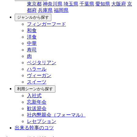
東京都
神奈川県
埼玉県
千葉県
愛知県
大阪府
京
都府
兵庫県
福岡県
ジャンルから探す
フィンガーフード
和食
洋食
中華
寿司
肉
ベジタリアン
ハラール
ヴィーガン
スイーツ
利用シーンから探す
入社式
忘新年会
歓送迎会
社内懇親会（フォーマル）
レセプション
出来る幹事のコツ