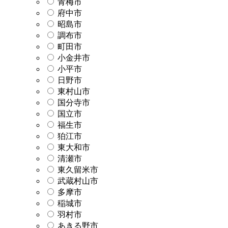
青梅市
府中市
昭島市
調布市
町田市
小金井市
小平市
日野市
東村山市
国分寺市
国立市
福生市
狛江市
東大和市
清瀬市
東久留米市
武蔵村山市
多摩市
稲城市
羽村市
あきる野市