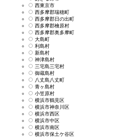
西東京市
西多摩郡瑞穂町
西多摩郡日の出町
西多摩郡檜原村
西多摩郡奥多摩町
大島町
利島村
新島村
神津島村
三宅島三宅村
御蔵島村
八丈島八丈町
青ヶ島村
小笠原村
横浜市鶴見区
横浜市神奈川区
横浜市西区
横浜市中区
横浜市南区
横浜市保土ケ谷区