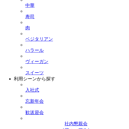
中華
寿司
肉
ベジタリアン
ハラール
ヴィーガン
スイーツ
利用シーンから探す
入社式
忘新年会
歓送迎会
社内懇親会