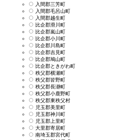
入間郡三芳町
入間郡毛呂山町
入間郡越生町
比企郡滑川町
比企郡嵐山町
比企郡小川町
比企郡川島町
比企郡吉見町
比企郡鳩山町
比企郡ときがわ町
秩父郡横瀬町
秩父郡皆野町
秩父郡長瀞町
秩父郡小鹿野町
秩父郡東秩父村
児玉郡美里町
児玉郡神川町
児玉郡上里町
大里郡寄居町
南埼玉郡宮代町