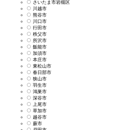
さいたま市岩槻区
川越市
熊谷市
川口市
行田市
秩父市
所沢市
飯能市
加須市
本庄市
東松山市
春日部市
狭山市
羽生市
鴻巣市
深谷市
上尾市
草加市
越谷市
蕨市
戸田市