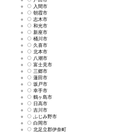
入間市
朝霞市
志木市
和光市
新座市
桶川市
久喜市
北本市
八潮市
富士見市
三郷市
蓮田市
坂戸市
幸手市
鶴ヶ島市
日高市
吉川市
ふじみ野市
白岡市
北足立郡伊奈町