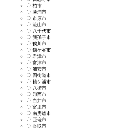
柏市
勝浦市
市原市
流山市
八千代市
我孫子市
鴨川市
鎌ケ谷市
君津市
富津市
浦安市
四街道市
袖ケ浦市
八街市
印西市
白井市
富里市
南房総市
匝瑳市
香取市