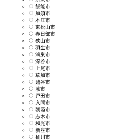
飯能市
加須市
本庄市
東松山市
春日部市
狭山市
羽生市
鴻巣市
深谷市
上尾市
草加市
越谷市
蕨市
戸田市
入間市
朝霞市
志木市
和光市
新座市
桶川市