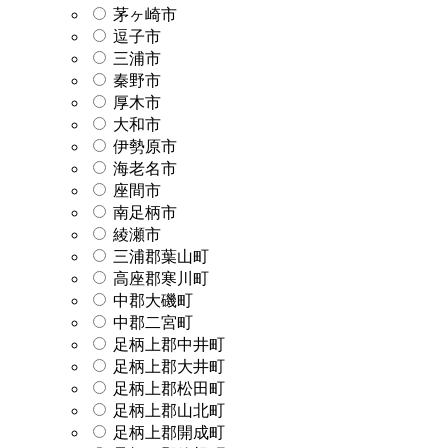
茅ヶ崎市
逗子市
三浦市
秦野市
厚木市
大和市
伊勢原市
海老名市
座間市
南足柄市
綾瀬市
三浦郡葉山町
高座郡寒川町
中郡大磯町
中郡二宮町
足柄上郡中井町
足柄上郡大井町
足柄上郡松田町
足柄上郡山北町
足柄上郡開成町