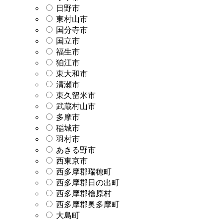
日野市
東村山市
国分寺市
国立市
福生市
狛江市
東大和市
清瀬市
東久留米市
武蔵村山市
多摩市
稲城市
羽村市
あきる野市
西東京市
西多摩郡瑞穂町
西多摩郡日の出町
西多摩郡檜原村
西多摩郡奥多摩町
大島町