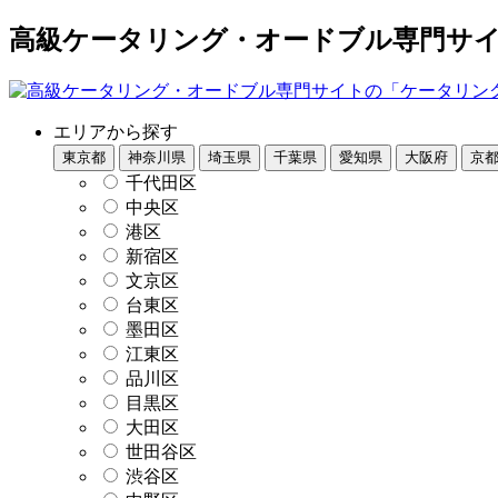
高級ケータリング・オードブル専門サイト
エリアから探す
東京都
神奈川県
埼玉県
千葉県
愛知県
大阪府
京
千代田区
中央区
港区
新宿区
文京区
台東区
墨田区
江東区
品川区
目黒区
大田区
世田谷区
渋谷区