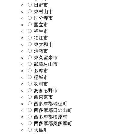
日野市
東村山市
国分寺市
国立市
福生市
狛江市
東大和市
清瀬市
東久留米市
武蔵村山市
多摩市
稲城市
羽村市
あきる野市
西東京市
西多摩郡瑞穂町
西多摩郡日の出町
西多摩郡檜原村
西多摩郡奥多摩町
大島町