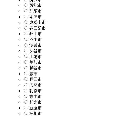
飯能市
加須市
本庄市
東松山市
春日部市
狭山市
羽生市
鴻巣市
深谷市
上尾市
草加市
越谷市
蕨市
戸田市
入間市
朝霞市
志木市
和光市
新座市
桶川市