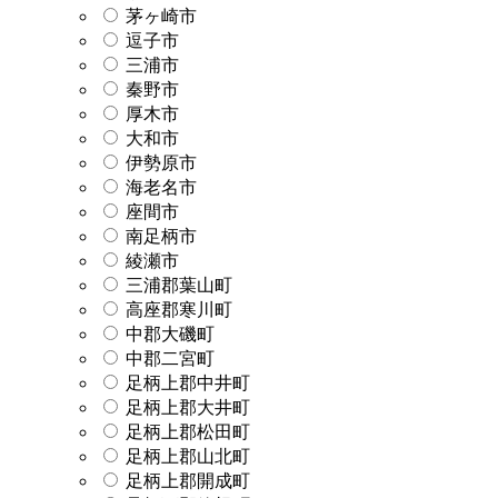
茅ヶ崎市
逗子市
三浦市
秦野市
厚木市
大和市
伊勢原市
海老名市
座間市
南足柄市
綾瀬市
三浦郡葉山町
高座郡寒川町
中郡大磯町
中郡二宮町
足柄上郡中井町
足柄上郡大井町
足柄上郡松田町
足柄上郡山北町
足柄上郡開成町