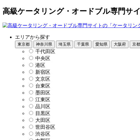
高級ケータリング・オードブル専門サイト
エリアから探す
東京都
神奈川県
埼玉県
千葉県
愛知県
大阪府
京
千代田区
中央区
港区
新宿区
文京区
台東区
墨田区
江東区
品川区
目黒区
大田区
世田谷区
渋谷区