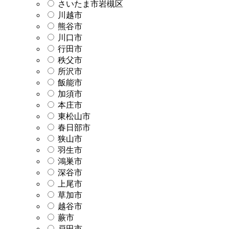
さいたま市岩槻区
川越市
熊谷市
川口市
行田市
秩父市
所沢市
飯能市
加須市
本庄市
東松山市
春日部市
狭山市
羽生市
鴻巣市
深谷市
上尾市
草加市
越谷市
蕨市
戸田市