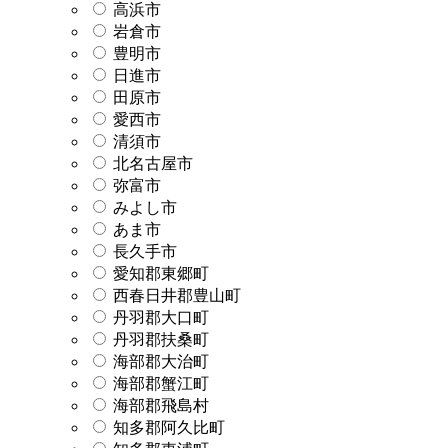
高浜市
岩倉市
豊明市
日進市
田原市
愛西市
清須市
北名古屋市
弥富市
みよし市
あま市
長久手市
愛知郡東郷町
西春日井郡豊山町
丹羽郡大口町
丹羽郡扶桑町
海部郡大治町
海部郡蟹江町
海部郡飛島村
知多郡阿久比町