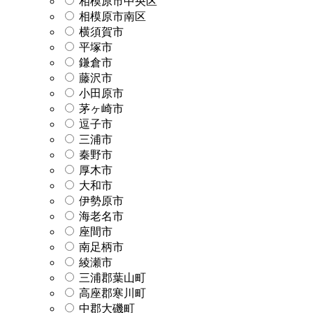
相模原市中央区
相模原市南区
横須賀市
平塚市
鎌倉市
藤沢市
小田原市
茅ヶ崎市
逗子市
三浦市
秦野市
厚木市
大和市
伊勢原市
海老名市
座間市
南足柄市
綾瀬市
三浦郡葉山町
高座郡寒川町
中郡大磯町