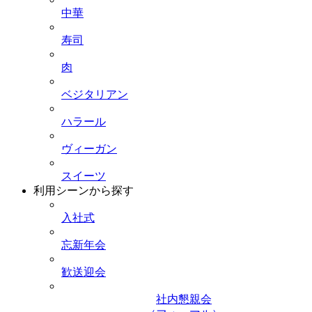
中華
寿司
肉
ベジタリアン
ハラール
ヴィーガン
スイーツ
利用シーンから探す
入社式
忘新年会
歓送迎会
社内懇親会