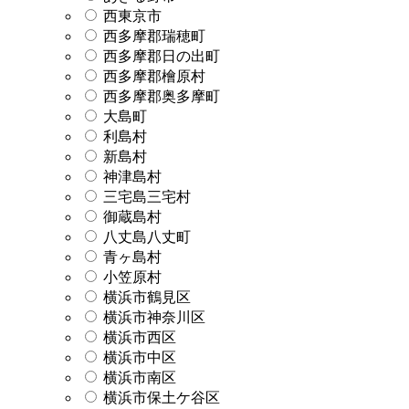
西東京市
西多摩郡瑞穂町
西多摩郡日の出町
西多摩郡檜原村
西多摩郡奥多摩町
大島町
利島村
新島村
神津島村
三宅島三宅村
御蔵島村
八丈島八丈町
青ヶ島村
小笠原村
横浜市鶴見区
横浜市神奈川区
横浜市西区
横浜市中区
横浜市南区
横浜市保土ケ谷区