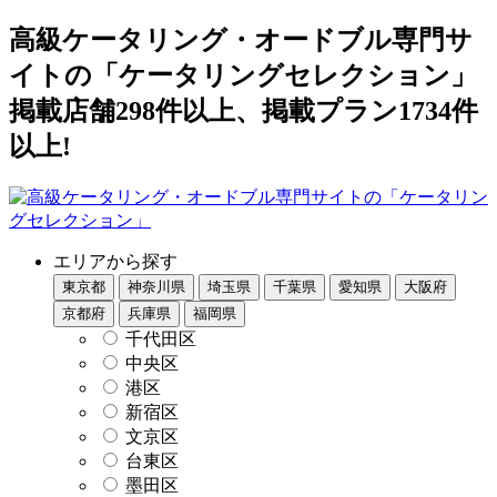
高級ケータリング・オードブル専門サ
イトの「ケータリングセレクション」
掲載店舗298件以上、掲載プラン1734件
以上!
エリアから探す
東京都
神奈川県
埼玉県
千葉県
愛知県
大阪府
京都府
兵庫県
福岡県
千代田区
中央区
港区
新宿区
文京区
台東区
墨田区