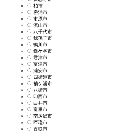
柏市
勝浦市
市原市
流山市
八千代市
我孫子市
鴨川市
鎌ケ谷市
君津市
富津市
浦安市
四街道市
袖ケ浦市
八街市
印西市
白井市
富里市
南房総市
匝瑳市
香取市