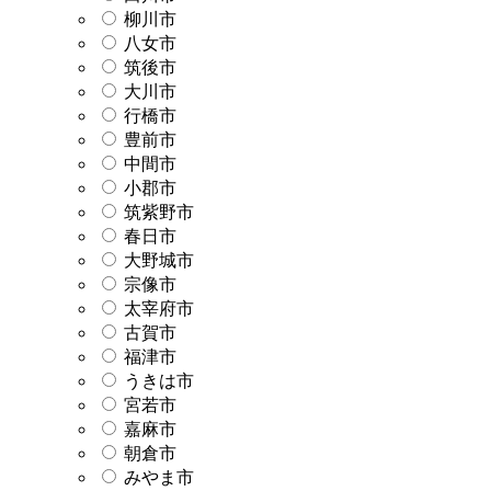
柳川市
八女市
筑後市
大川市
行橋市
豊前市
中間市
小郡市
筑紫野市
春日市
大野城市
宗像市
太宰府市
古賀市
福津市
うきは市
宮若市
嘉麻市
朝倉市
みやま市