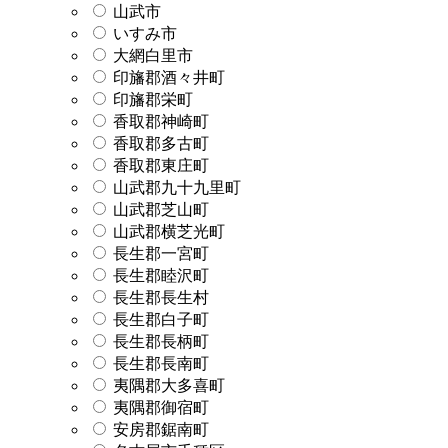
山武市
いすみ市
大網白里市
印旛郡酒々井町
印旛郡栄町
香取郡神崎町
香取郡多古町
香取郡東庄町
山武郡九十九里町
山武郡芝山町
山武郡横芝光町
長生郡一宮町
長生郡睦沢町
長生郡長生村
長生郡白子町
長生郡長柄町
長生郡長南町
夷隅郡大多喜町
夷隅郡御宿町
安房郡鋸南町