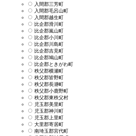
入間郡三芳町
入間郡毛呂山町
入間郡越生町
比企郡滑川町
比企郡嵐山町
比企郡小川町
比企郡川島町
比企郡吉見町
比企郡鳩山町
比企郡ときがわ町
秩父郡横瀬町
秩父郡皆野町
秩父郡長瀞町
秩父郡小鹿野町
秩父郡東秩父村
児玉郡美里町
児玉郡神川町
児玉郡上里町
大里郡寄居町
南埼玉郡宮代町