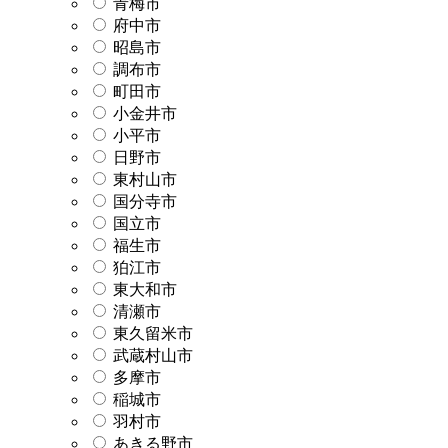
青梅市
府中市
昭島市
調布市
町田市
小金井市
小平市
日野市
東村山市
国分寺市
国立市
福生市
狛江市
東大和市
清瀬市
東久留米市
武蔵村山市
多摩市
稲城市
羽村市
あきる野市