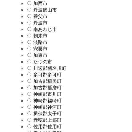
加西市
丹波篠山市
養父市
丹波市
南あわじ市
朝来市
淡路市
宍粟市
加東市
たつの市
川辺郡猪名川町
多可郡多可町
加古郡稲美町
加古郡播磨町
神崎郡市川町
神崎郡福崎町
神崎郡神河町
揖保郡太子町
赤穂郡上郡町
佐用郡佐用町