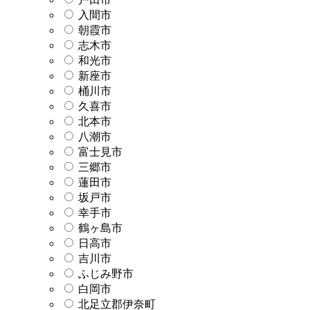
入間市
朝霞市
志木市
和光市
新座市
桶川市
久喜市
北本市
八潮市
富士見市
三郷市
蓮田市
坂戸市
幸手市
鶴ヶ島市
日高市
吉川市
ふじみ野市
白岡市
北足立郡伊奈町