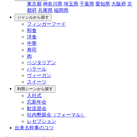
東京都
神奈川県
埼玉県
千葉県
愛知県
大阪府
京
都府
兵庫県
福岡県
ジャンルから探す
フィンガーフード
和食
洋食
中華
寿司
肉
ベジタリアン
ハラール
ヴィーガン
スイーツ
利用シーンから探す
入社式
忘新年会
歓送迎会
社内懇親会（フォーマル）
レセプション
出来る幹事のコツ