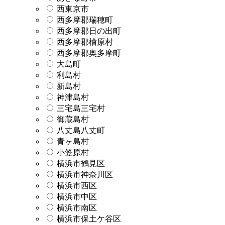
西東京市
西多摩郡瑞穂町
西多摩郡日の出町
西多摩郡檜原村
西多摩郡奥多摩町
大島町
利島村
新島村
神津島村
三宅島三宅村
御蔵島村
八丈島八丈町
青ヶ島村
小笠原村
横浜市鶴見区
横浜市神奈川区
横浜市西区
横浜市中区
横浜市南区
横浜市保土ケ谷区