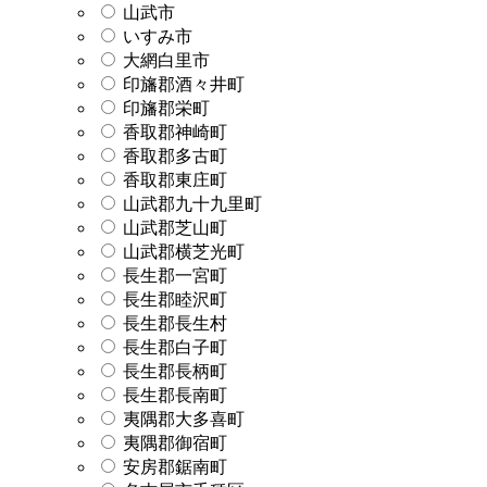
山武市
いすみ市
大網白里市
印旛郡酒々井町
印旛郡栄町
香取郡神崎町
香取郡多古町
香取郡東庄町
山武郡九十九里町
山武郡芝山町
山武郡横芝光町
長生郡一宮町
長生郡睦沢町
長生郡長生村
長生郡白子町
長生郡長柄町
長生郡長南町
夷隅郡大多喜町
夷隅郡御宿町
安房郡鋸南町