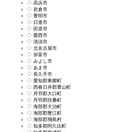
高浜市
岩倉市
豊明市
日進市
田原市
愛西市
清須市
北名古屋市
弥富市
みよし市
あま市
長久手市
愛知郡東郷町
西春日井郡豊山町
丹羽郡大口町
丹羽郡扶桑町
海部郡大治町
海部郡蟹江町
海部郡飛島村
知多郡阿久比町