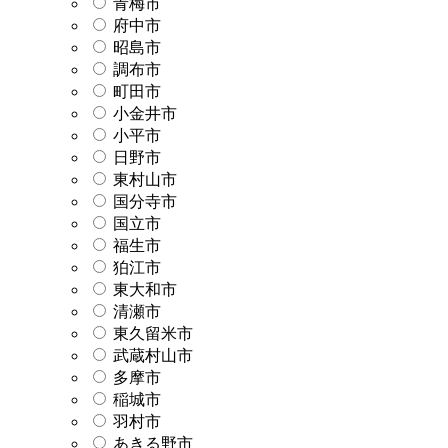
青梅市
府中市
昭島市
調布市
町田市
小金井市
小平市
日野市
東村山市
国分寺市
国立市
福生市
狛江市
東大和市
清瀬市
東久留米市
武蔵村山市
多摩市
稲城市
羽村市
あきる野市