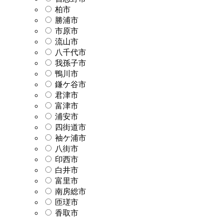
柏市
勝浦市
市原市
流山市
八千代市
我孫子市
鴨川市
鎌ケ谷市
君津市
富津市
浦安市
四街道市
袖ケ浦市
八街市
印西市
白井市
富里市
南房総市
匝瑳市
香取市