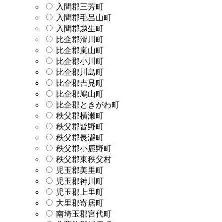
入間郡三芳町
入間郡毛呂山町
入間郡越生町
比企郡滑川町
比企郡嵐山町
比企郡小川町
比企郡川島町
比企郡吉見町
比企郡鳩山町
比企郡ときがわ町
秩父郡横瀬町
秩父郡皆野町
秩父郡長瀞町
秩父郡小鹿野町
秩父郡東秩父村
児玉郡美里町
児玉郡神川町
児玉郡上里町
大里郡寄居町
南埼玉郡宮代町