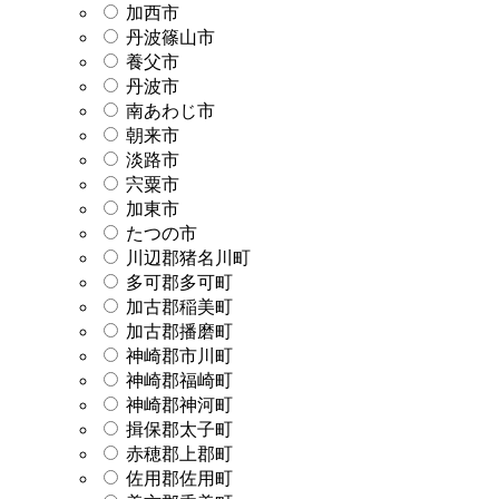
加西市
丹波篠山市
養父市
丹波市
南あわじ市
朝来市
淡路市
宍粟市
加東市
たつの市
川辺郡猪名川町
多可郡多可町
加古郡稲美町
加古郡播磨町
神崎郡市川町
神崎郡福崎町
神崎郡神河町
揖保郡太子町
赤穂郡上郡町
佐用郡佐用町