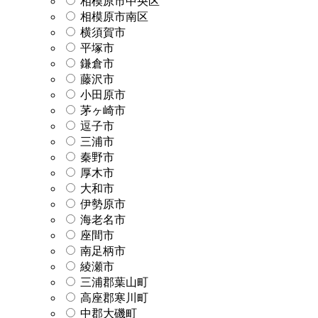
相模原市中央区
相模原市南区
横須賀市
平塚市
鎌倉市
藤沢市
小田原市
茅ヶ崎市
逗子市
三浦市
秦野市
厚木市
大和市
伊勢原市
海老名市
座間市
南足柄市
綾瀬市
三浦郡葉山町
高座郡寒川町
中郡大磯町