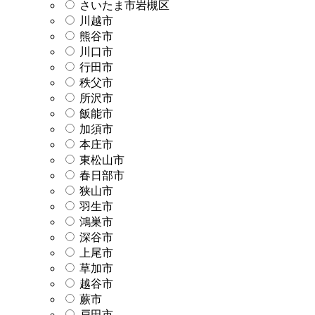
さいたま市岩槻区
川越市
熊谷市
川口市
行田市
秩父市
所沢市
飯能市
加須市
本庄市
東松山市
春日部市
狭山市
羽生市
鴻巣市
深谷市
上尾市
草加市
越谷市
蕨市
戸田市