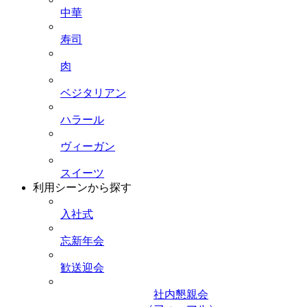
中華
寿司
肉
ベジタリアン
ハラール
ヴィーガン
スイーツ
利用シーンから探す
入社式
忘新年会
歓送迎会
社内懇親会