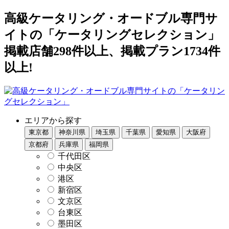
高級ケータリング・オードブル専門サ
イトの「ケータリングセレクション」
掲載店舗298件以上、掲載プラン1734件
以上!
エリアから探す
東京都
神奈川県
埼玉県
千葉県
愛知県
大阪府
京都府
兵庫県
福岡県
千代田区
中央区
港区
新宿区
文京区
台東区
墨田区