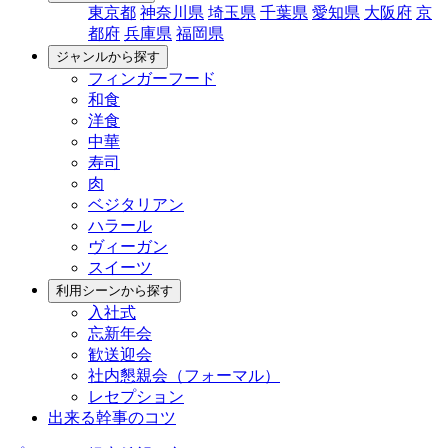
東京都
神奈川県
埼玉県
千葉県
愛知県
大阪府
京
都府
兵庫県
福岡県
ジャンルから探す
フィンガーフード
和食
洋食
中華
寿司
肉
ベジタリアン
ハラール
ヴィーガン
スイーツ
利用シーンから探す
入社式
忘新年会
歓送迎会
社内懇親会（フォーマル）
レセプション
出来る幹事のコツ