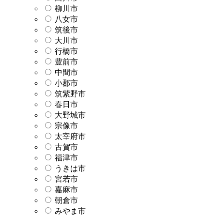
柳川市
八女市
筑後市
大川市
行橋市
豊前市
中間市
小郡市
筑紫野市
春日市
大野城市
宗像市
太宰府市
古賀市
福津市
うきは市
宮若市
嘉麻市
朝倉市
みやま市