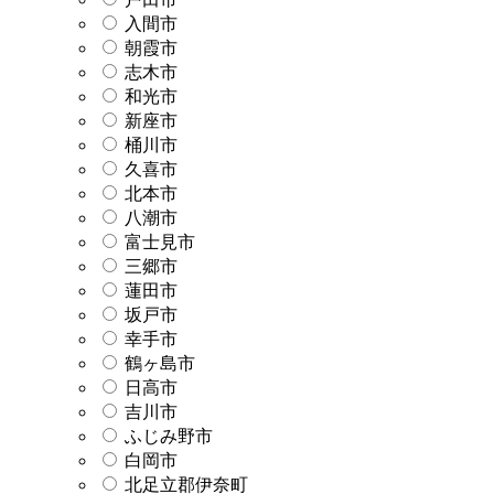
入間市
朝霞市
志木市
和光市
新座市
桶川市
久喜市
北本市
八潮市
富士見市
三郷市
蓮田市
坂戸市
幸手市
鶴ヶ島市
日高市
吉川市
ふじみ野市
白岡市
北足立郡伊奈町