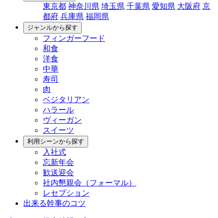
東京都
神奈川県
埼玉県
千葉県
愛知県
大阪府
京
都府
兵庫県
福岡県
ジャンルから探す
フィンガーフード
和食
洋食
中華
寿司
肉
ベジタリアン
ハラール
ヴィーガン
スイーツ
利用シーンから探す
入社式
忘新年会
歓送迎会
社内懇親会（フォーマル）
レセプション
出来る幹事のコツ