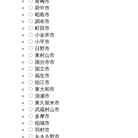
青梅市
府中市
昭島市
調布市
町田市
小金井市
小平市
日野市
東村山市
国分寺市
国立市
福生市
狛江市
東大和市
清瀬市
東久留米市
武蔵村山市
多摩市
稲城市
羽村市
あきる野市