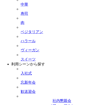
中華
寿司
肉
ベジタリアン
ハラール
ヴィーガン
スイーツ
利用シーンから探す
入社式
忘新年会
歓送迎会
社内懇親会