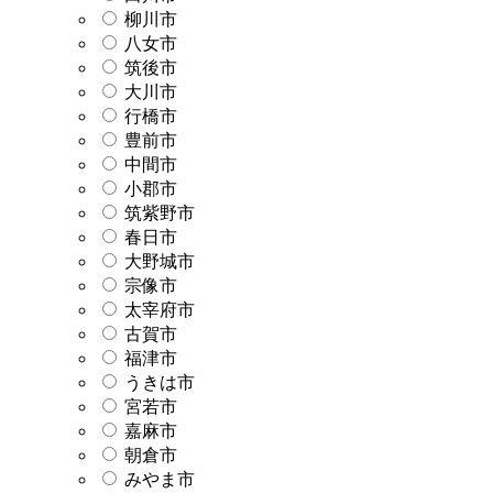
柳川市
八女市
筑後市
大川市
行橋市
豊前市
中間市
小郡市
筑紫野市
春日市
大野城市
宗像市
太宰府市
古賀市
福津市
うきは市
宮若市
嘉麻市
朝倉市
みやま市