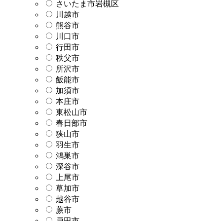
さいたま市岩槻区
川越市
熊谷市
川口市
行田市
秩父市
所沢市
飯能市
加須市
本庄市
東松山市
春日部市
狭山市
羽生市
鴻巣市
深谷市
上尾市
草加市
越谷市
蕨市
戸田市