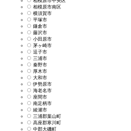
相模原市中央区
相模原市南区
横須賀市
平塚市
鎌倉市
藤沢市
小田原市
茅ヶ崎市
逗子市
三浦市
秦野市
厚木市
大和市
伊勢原市
海老名市
座間市
南足柄市
綾瀬市
三浦郡葉山町
高座郡寒川町
中郡大磯町