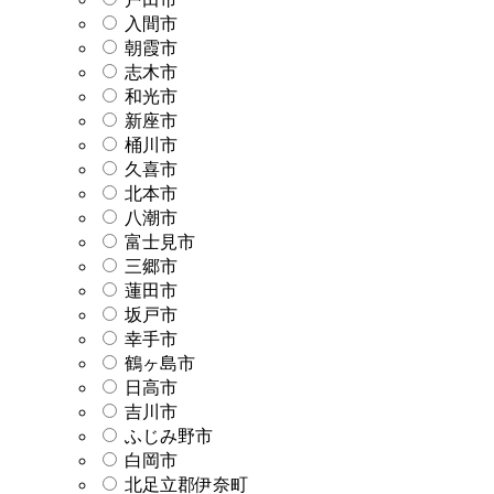
入間市
朝霞市
志木市
和光市
新座市
桶川市
久喜市
北本市
八潮市
富士見市
三郷市
蓮田市
坂戸市
幸手市
鶴ヶ島市
日高市
吉川市
ふじみ野市
白岡市
北足立郡伊奈町