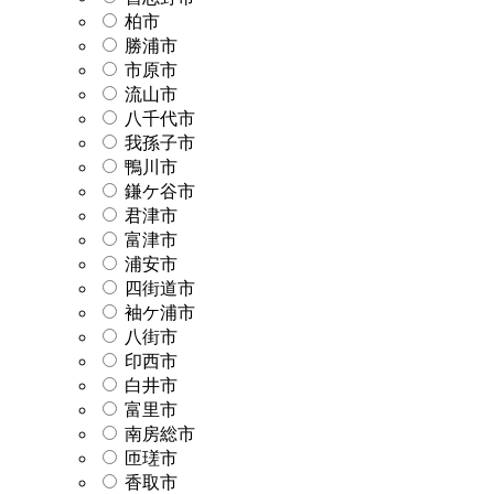
柏市
勝浦市
市原市
流山市
八千代市
我孫子市
鴨川市
鎌ケ谷市
君津市
富津市
浦安市
四街道市
袖ケ浦市
八街市
印西市
白井市
富里市
南房総市
匝瑳市
香取市