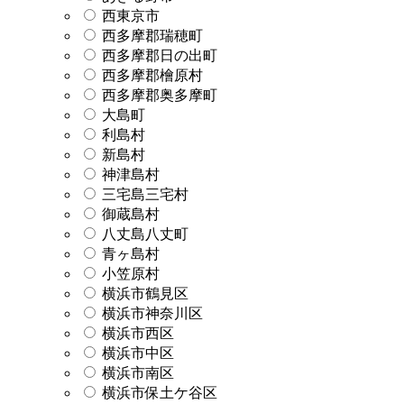
西東京市
西多摩郡瑞穂町
西多摩郡日の出町
西多摩郡檜原村
西多摩郡奥多摩町
大島町
利島村
新島村
神津島村
三宅島三宅村
御蔵島村
八丈島八丈町
青ヶ島村
小笠原村
横浜市鶴見区
横浜市神奈川区
横浜市西区
横浜市中区
横浜市南区
横浜市保土ケ谷区