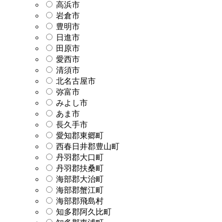
高浜市
岩倉市
豊明市
日進市
田原市
愛西市
清須市
北名古屋市
弥富市
みよし市
あま市
長久手市
愛知郡東郷町
西春日井郡豊山町
丹羽郡大口町
丹羽郡扶桑町
海部郡大治町
海部郡蟹江町
海部郡飛島村
知多郡阿久比町