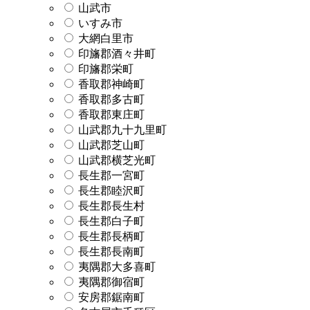
山武市
いすみ市
大網白里市
印旛郡酒々井町
印旛郡栄町
香取郡神崎町
香取郡多古町
香取郡東庄町
山武郡九十九里町
山武郡芝山町
山武郡横芝光町
長生郡一宮町
長生郡睦沢町
長生郡長生村
長生郡白子町
長生郡長柄町
長生郡長南町
夷隅郡大多喜町
夷隅郡御宿町
安房郡鋸南町