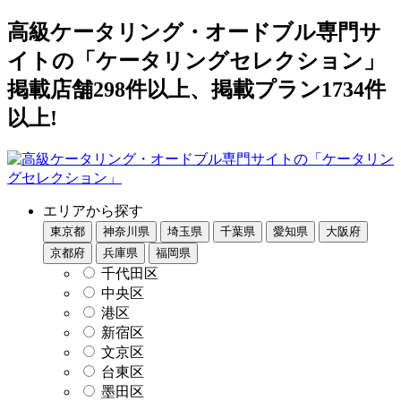
高級ケータリング・オードブル専門サ
イトの「ケータリングセレクション」
掲載店舗298件以上、掲載プラン1734件
以上!
エリアから探す
東京都
神奈川県
埼玉県
千葉県
愛知県
大阪府
京都府
兵庫県
福岡県
千代田区
中央区
港区
新宿区
文京区
台東区
墨田区