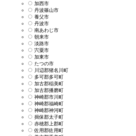
加西市
丹波篠山市
養父市
丹波市
南あわじ市
朝来市
淡路市
宍粟市
加東市
たつの市
川辺郡猪名川町
多可郡多可町
加古郡稲美町
加古郡播磨町
神崎郡市川町
神崎郡福崎町
神崎郡神河町
揖保郡太子町
赤穂郡上郡町
佐用郡佐用町