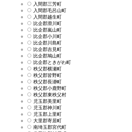
入間郡三芳町
入間郡毛呂山町
入間郡越生町
比企郡滑川町
比企郡嵐山町
比企郡小川町
比企郡川島町
比企郡吉見町
比企郡鳩山町
比企郡ときがわ町
秩父郡横瀬町
秩父郡皆野町
秩父郡長瀞町
秩父郡小鹿野町
秩父郡東秩父村
児玉郡美里町
児玉郡神川町
児玉郡上里町
大里郡寄居町
南埼玉郡宮代町