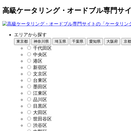
高級ケータリング・オードブル専門サイト
エリアから探す
東京都
神奈川県
埼玉県
千葉県
愛知県
大阪府
京
千代田区
中央区
港区
新宿区
文京区
台東区
墨田区
江東区
品川区
目黒区
大田区
世田谷区
渋谷区