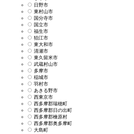
日野市
東村山市
国分寺市
国立市
福生市
狛江市
東大和市
清瀬市
東久留米市
武蔵村山市
多摩市
稲城市
羽村市
あきる野市
西東京市
西多摩郡瑞穂町
西多摩郡日の出町
西多摩郡檜原村
西多摩郡奥多摩町
大島町