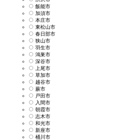
飯能市
加須市
本庄市
東松山市
春日部市
狭山市
羽生市
鴻巣市
深谷市
上尾市
草加市
越谷市
蕨市
戸田市
入間市
朝霞市
志木市
和光市
新座市
桶川市