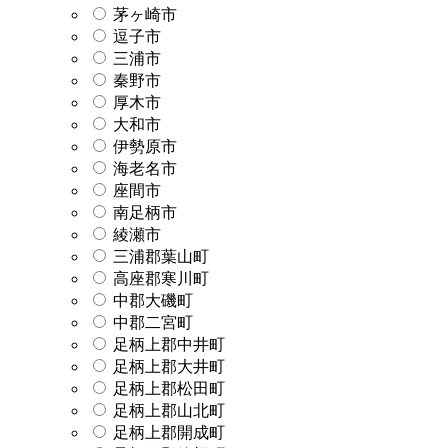
茅ヶ崎市
逗子市
三浦市
秦野市
厚木市
大和市
伊勢原市
海老名市
座間市
南足柄市
綾瀬市
三浦郡葉山町
高座郡寒川町
中郡大磯町
中郡二宮町
足柄上郡中井町
足柄上郡大井町
足柄上郡松田町
足柄上郡山北町
足柄上郡開成町