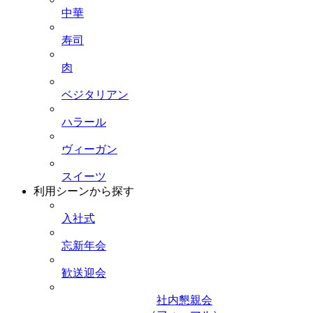
中華
寿司
肉
ベジタリアン
ハラール
ヴィーガン
スイーツ
利用シーンから探す
入社式
忘新年会
歓送迎会
社内懇親会