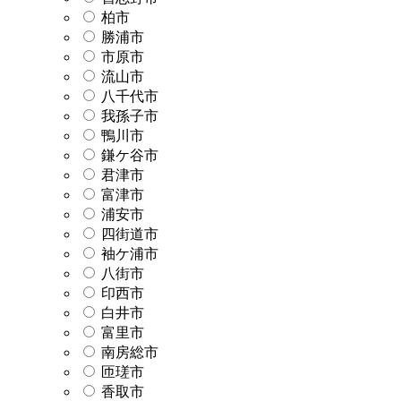
柏市
勝浦市
市原市
流山市
八千代市
我孫子市
鴨川市
鎌ケ谷市
君津市
富津市
浦安市
四街道市
袖ケ浦市
八街市
印西市
白井市
富里市
南房総市
匝瑳市
香取市