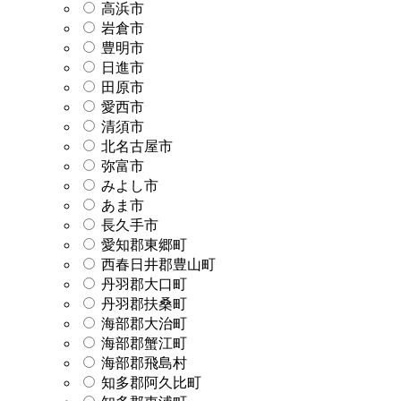
高浜市
岩倉市
豊明市
日進市
田原市
愛西市
清須市
北名古屋市
弥富市
みよし市
あま市
長久手市
愛知郡東郷町
西春日井郡豊山町
丹羽郡大口町
丹羽郡扶桑町
海部郡大治町
海部郡蟹江町
海部郡飛島村
知多郡阿久比町