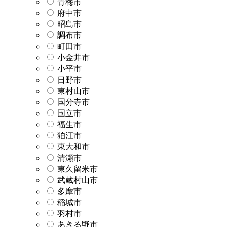
青梅市
府中市
昭島市
調布市
町田市
小金井市
小平市
日野市
東村山市
国分寺市
国立市
福生市
狛江市
東大和市
清瀬市
東久留米市
武蔵村山市
多摩市
稲城市
羽村市
あきる野市