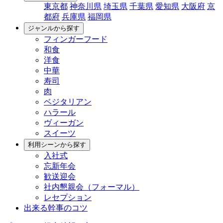
東京都
神奈川県
埼玉県
千葉県
愛知県
大阪府
京
都府
兵庫県
福岡県
ジャンルから探す
フィンガーフード
和食
洋食
中華
寿司
肉
ベジタリアン
ハラール
ヴィーガン
スイーツ
利用シーンから探す
入社式
忘新年会
歓送迎会
社内懇親会（フォーマル）
レセプション
出来る幹事のコツ