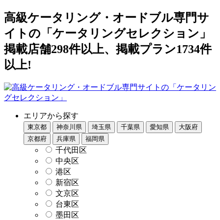
高級ケータリング・オードブル専門サ
イトの「ケータリングセレクション」
掲載店舗298件以上、掲載プラン1734件
以上!
エリアから探す
東京都
神奈川県
埼玉県
千葉県
愛知県
大阪府
京都府
兵庫県
福岡県
千代田区
中央区
港区
新宿区
文京区
台東区
墨田区