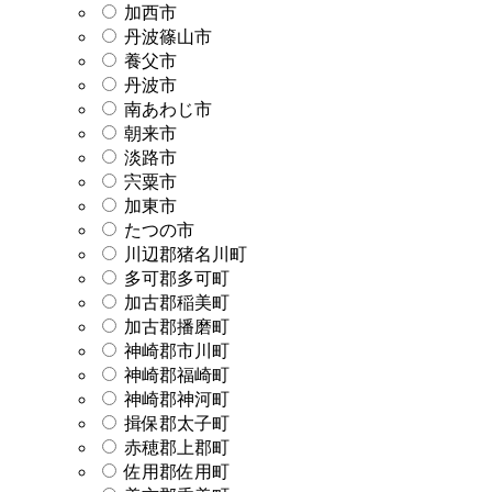
加西市
丹波篠山市
養父市
丹波市
南あわじ市
朝来市
淡路市
宍粟市
加東市
たつの市
川辺郡猪名川町
多可郡多可町
加古郡稲美町
加古郡播磨町
神崎郡市川町
神崎郡福崎町
神崎郡神河町
揖保郡太子町
赤穂郡上郡町
佐用郡佐用町