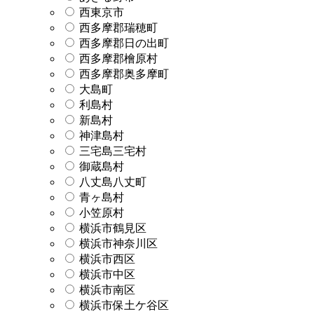
西東京市
西多摩郡瑞穂町
西多摩郡日の出町
西多摩郡檜原村
西多摩郡奥多摩町
大島町
利島村
新島村
神津島村
三宅島三宅村
御蔵島村
八丈島八丈町
青ヶ島村
小笠原村
横浜市鶴見区
横浜市神奈川区
横浜市西区
横浜市中区
横浜市南区
横浜市保土ケ谷区