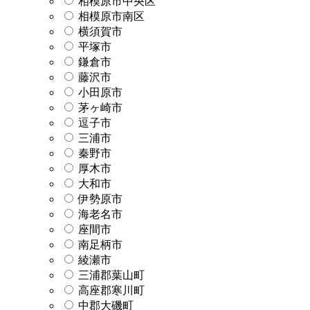
相模原市中央区
相模原市南区
横須賀市
平塚市
鎌倉市
藤沢市
小田原市
茅ヶ崎市
逗子市
三浦市
秦野市
厚木市
大和市
伊勢原市
海老名市
座間市
南足柄市
綾瀬市
三浦郡葉山町
高座郡寒川町
中郡大磯町