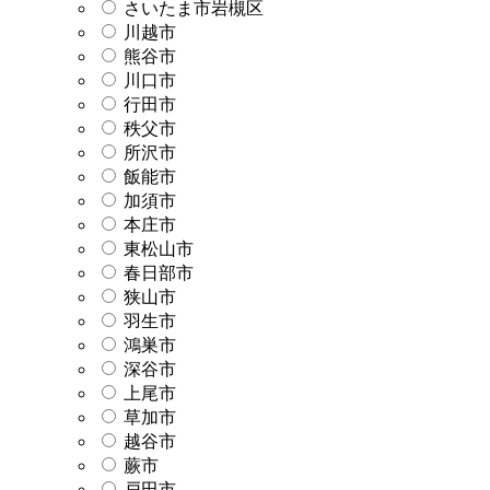
さいたま市岩槻区
川越市
熊谷市
川口市
行田市
秩父市
所沢市
飯能市
加須市
本庄市
東松山市
春日部市
狭山市
羽生市
鴻巣市
深谷市
上尾市
草加市
越谷市
蕨市
戸田市