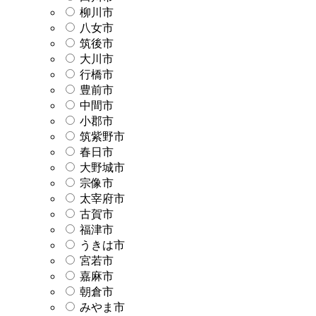
柳川市
八女市
筑後市
大川市
行橋市
豊前市
中間市
小郡市
筑紫野市
春日市
大野城市
宗像市
太宰府市
古賀市
福津市
うきは市
宮若市
嘉麻市
朝倉市
みやま市