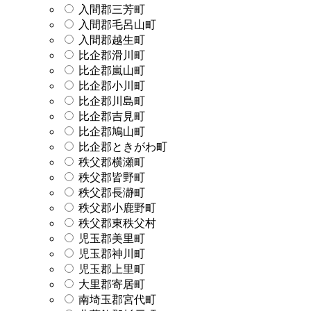
入間郡三芳町
入間郡毛呂山町
入間郡越生町
比企郡滑川町
比企郡嵐山町
比企郡小川町
比企郡川島町
比企郡吉見町
比企郡鳩山町
比企郡ときがわ町
秩父郡横瀬町
秩父郡皆野町
秩父郡長瀞町
秩父郡小鹿野町
秩父郡東秩父村
児玉郡美里町
児玉郡神川町
児玉郡上里町
大里郡寄居町
南埼玉郡宮代町