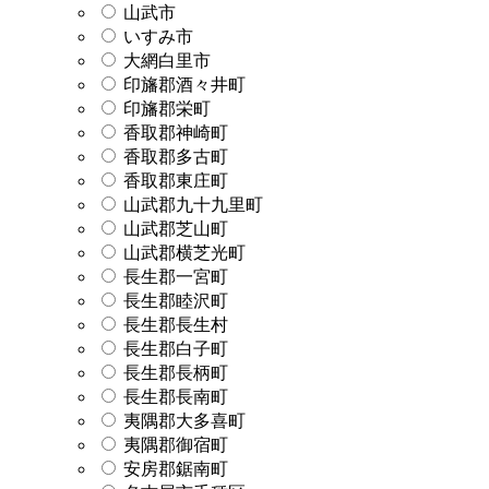
山武市
いすみ市
大網白里市
印旛郡酒々井町
印旛郡栄町
香取郡神崎町
香取郡多古町
香取郡東庄町
山武郡九十九里町
山武郡芝山町
山武郡横芝光町
長生郡一宮町
長生郡睦沢町
長生郡長生村
長生郡白子町
長生郡長柄町
長生郡長南町
夷隅郡大多喜町
夷隅郡御宿町
安房郡鋸南町