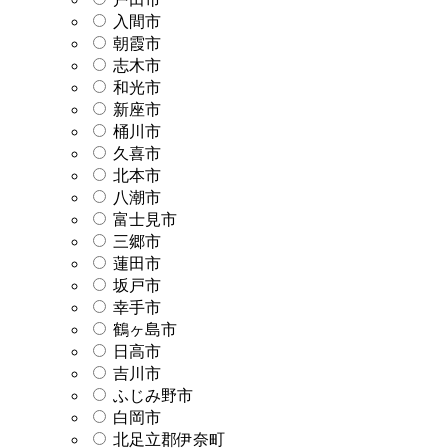
入間市
朝霞市
志木市
和光市
新座市
桶川市
久喜市
北本市
八潮市
富士見市
三郷市
蓮田市
坂戸市
幸手市
鶴ヶ島市
日高市
吉川市
ふじみ野市
白岡市
北足立郡伊奈町