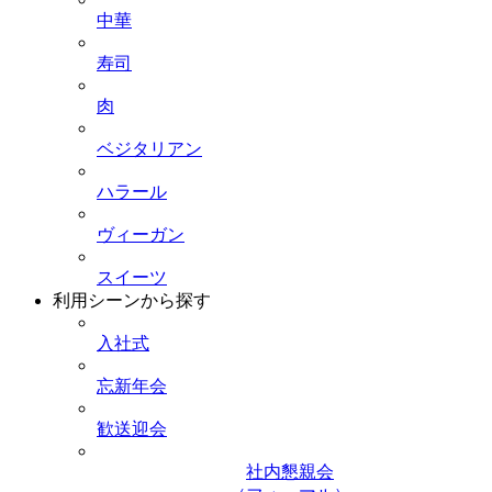
中華
寿司
肉
ベジタリアン
ハラール
ヴィーガン
スイーツ
利用シーンから探す
入社式
忘新年会
歓送迎会
社内懇親会