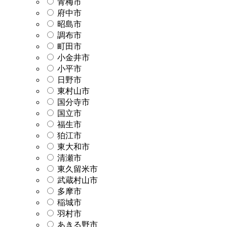
青梅市
府中市
昭島市
調布市
町田市
小金井市
小平市
日野市
東村山市
国分寺市
国立市
福生市
狛江市
東大和市
清瀬市
東久留米市
武蔵村山市
多摩市
稲城市
羽村市
あきる野市