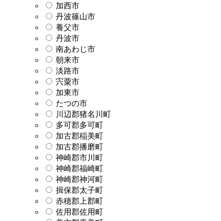
加西市
丹波篠山市
養父市
丹波市
南あわじ市
朝来市
淡路市
宍粟市
加東市
たつの市
川辺郡猪名川町
多可郡多可町
加古郡稲美町
加古郡播磨町
神崎郡市川町
神崎郡福崎町
神崎郡神河町
揖保郡太子町
赤穂郡上郡町
佐用郡佐用町