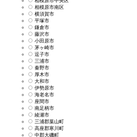
相模原市中央区
相模原市南区
横須賀市
平塚市
鎌倉市
藤沢市
小田原市
茅ヶ崎市
逗子市
三浦市
秦野市
厚木市
大和市
伊勢原市
海老名市
座間市
南足柄市
綾瀬市
三浦郡葉山町
高座郡寒川町
中郡大磯町