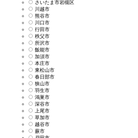
さいたま市岩槻区
川越市
熊谷市
川口市
行田市
秩父市
所沢市
飯能市
加須市
本庄市
東松山市
春日部市
狭山市
羽生市
鴻巣市
深谷市
上尾市
草加市
越谷市
蕨市
戸田市