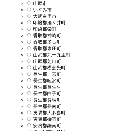
山武市
いすみ市
大網白里市
印旛郡酒々井町
印旛郡栄町
香取郡神崎町
香取郡多古町
香取郡東庄町
山武郡九十九里町
山武郡芝山町
山武郡横芝光町
長生郡一宮町
長生郡睦沢町
長生郡長生村
長生郡白子町
長生郡長柄町
長生郡長南町
夷隅郡大多喜町
夷隅郡御宿町
安房郡鋸南町