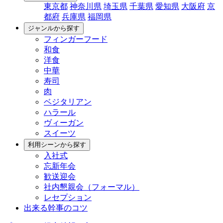
東京都
神奈川県
埼玉県
千葉県
愛知県
大阪府
京
都府
兵庫県
福岡県
ジャンルから探す
フィンガーフード
和食
洋食
中華
寿司
肉
ベジタリアン
ハラール
ヴィーガン
スイーツ
利用シーンから探す
入社式
忘新年会
歓送迎会
社内懇親会（フォーマル）
レセプション
出来る幹事のコツ