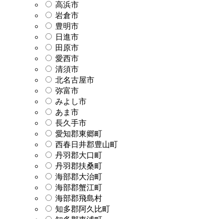
高浜市
岩倉市
豊明市
日進市
田原市
愛西市
清須市
北名古屋市
弥富市
みよし市
あま市
長久手市
愛知郡東郷町
西春日井郡豊山町
丹羽郡大口町
丹羽郡扶桑町
海部郡大治町
海部郡蟹江町
海部郡飛島村
知多郡阿久比町