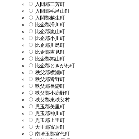
入間郡三芳町
入間郡毛呂山町
入間郡越生町
比企郡滑川町
比企郡嵐山町
比企郡小川町
比企郡川島町
比企郡吉見町
比企郡鳩山町
比企郡ときがわ町
秩父郡横瀬町
秩父郡皆野町
秩父郡長瀞町
秩父郡小鹿野町
秩父郡東秩父村
児玉郡美里町
児玉郡神川町
児玉郡上里町
大里郡寄居町
南埼玉郡宮代町