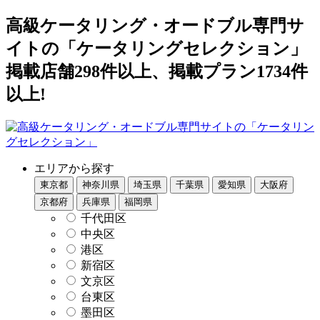
高級ケータリング・オードブル専門サ
イトの「ケータリングセレクション」
掲載店舗298件以上、掲載プラン1734件
以上!
エリアから探す
東京都
神奈川県
埼玉県
千葉県
愛知県
大阪府
京都府
兵庫県
福岡県
千代田区
中央区
港区
新宿区
文京区
台東区
墨田区