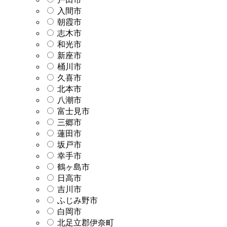
入間市
朝霞市
志木市
和光市
新座市
桶川市
久喜市
北本市
八潮市
富士見市
三郷市
蓮田市
坂戸市
幸手市
鶴ヶ島市
日高市
吉川市
ふじみ野市
白岡市
北足立郡伊奈町