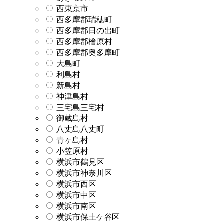
西東京市
西多摩郡瑞穂町
西多摩郡日の出町
西多摩郡檜原村
西多摩郡奥多摩町
大島町
利島村
新島村
神津島村
三宅島三宅村
御蔵島村
八丈島八丈町
青ヶ島村
小笠原村
横浜市鶴見区
横浜市神奈川区
横浜市西区
横浜市中区
横浜市南区
横浜市保土ケ谷区