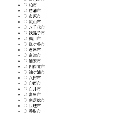
柏市
勝浦市
市原市
流山市
八千代市
我孫子市
鴨川市
鎌ケ谷市
君津市
富津市
浦安市
四街道市
袖ケ浦市
八街市
印西市
白井市
富里市
南房総市
匝瑳市
香取市