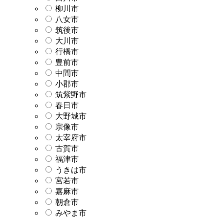
柳川市
八女市
筑後市
大川市
行橋市
豊前市
中間市
小郡市
筑紫野市
春日市
大野城市
宗像市
太宰府市
古賀市
福津市
うきは市
宮若市
嘉麻市
朝倉市
みやま市