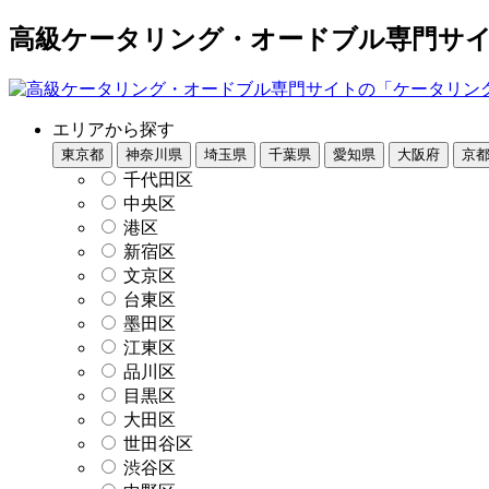
高級ケータリング・オードブル専門サイト
エリアから探す
東京都
神奈川県
埼玉県
千葉県
愛知県
大阪府
京
千代田区
中央区
港区
新宿区
文京区
台東区
墨田区
江東区
品川区
目黒区
大田区
世田谷区
渋谷区