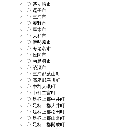
茅ヶ崎市
逗子市
三浦市
秦野市
厚木市
大和市
伊勢原市
海老名市
座間市
南足柄市
綾瀬市
三浦郡葉山町
高座郡寒川町
中郡大磯町
中郡二宮町
足柄上郡中井町
足柄上郡大井町
足柄上郡松田町
足柄上郡山北町
足柄上郡開成町