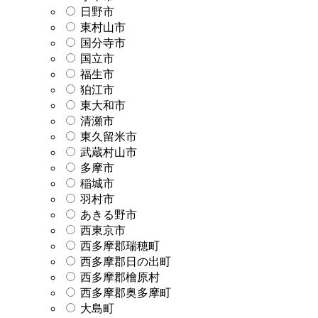
日野市
東村山市
国分寺市
国立市
福生市
狛江市
東大和市
清瀬市
東久留米市
武蔵村山市
多摩市
稲城市
羽村市
あきる野市
西東京市
西多摩郡瑞穂町
西多摩郡日の出町
西多摩郡檜原村
西多摩郡奥多摩町
大島町