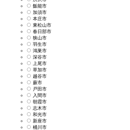
飯能市
加須市
本庄市
東松山市
春日部市
狭山市
羽生市
鴻巣市
深谷市
上尾市
草加市
越谷市
蕨市
戸田市
入間市
朝霞市
志木市
和光市
新座市
桶川市