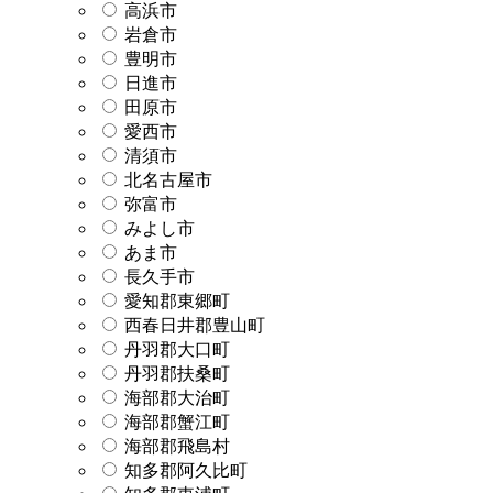
高浜市
岩倉市
豊明市
日進市
田原市
愛西市
清須市
北名古屋市
弥富市
みよし市
あま市
長久手市
愛知郡東郷町
西春日井郡豊山町
丹羽郡大口町
丹羽郡扶桑町
海部郡大治町
海部郡蟹江町
海部郡飛島村
知多郡阿久比町