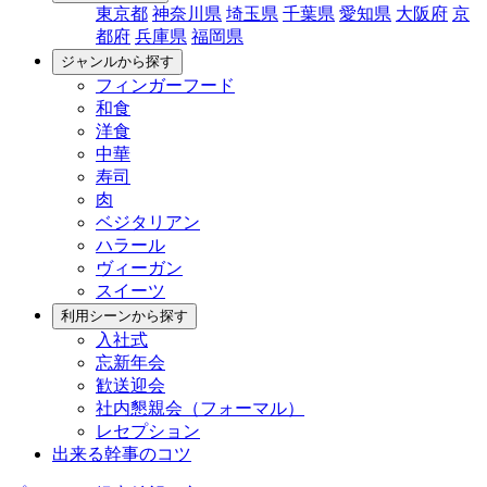
東京都
神奈川県
埼玉県
千葉県
愛知県
大阪府
京
都府
兵庫県
福岡県
ジャンルから探す
フィンガーフード
和食
洋食
中華
寿司
肉
ベジタリアン
ハラール
ヴィーガン
スイーツ
利用シーンから探す
入社式
忘新年会
歓送迎会
社内懇親会（フォーマル）
レセプション
出来る幹事のコツ