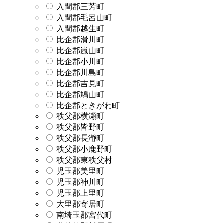
入間郡三芳町
入間郡毛呂山町
入間郡越生町
比企郡滑川町
比企郡嵐山町
比企郡小川町
比企郡川島町
比企郡吉見町
比企郡鳩山町
比企郡ときがわ町
秩父郡横瀬町
秩父郡皆野町
秩父郡長瀞町
秩父郡小鹿野町
秩父郡東秩父村
児玉郡美里町
児玉郡神川町
児玉郡上里町
大里郡寄居町
南埼玉郡宮代町