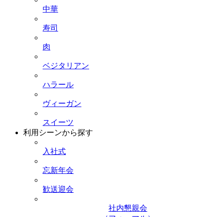
中華
寿司
肉
ベジタリアン
ハラール
ヴィーガン
スイーツ
利用シーンから探す
入社式
忘新年会
歓送迎会
社内懇親会