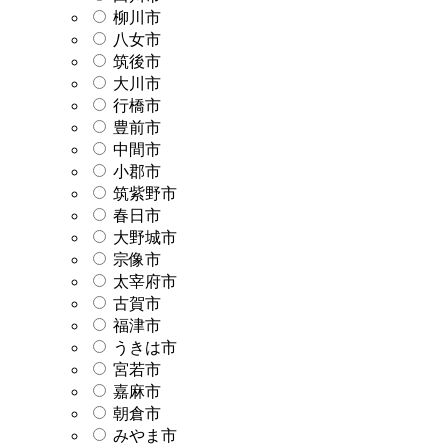
柳川市
八女市
筑後市
大川市
行橋市
豊前市
中間市
小郡市
筑紫野市
春日市
大野城市
宗像市
太宰府市
古賀市
福津市
うきは市
宮若市
嘉麻市
朝倉市
みやま市