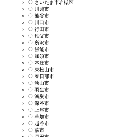
さいたま市岩槻区
川越市
熊谷市
川口市
行田市
秩父市
所沢市
飯能市
加須市
本庄市
東松山市
春日部市
狭山市
羽生市
鴻巣市
深谷市
上尾市
草加市
越谷市
蕨市
戸田市