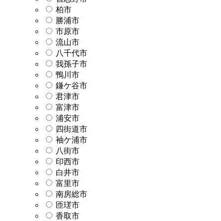
柏市
勝浦市
市原市
流山市
八千代市
我孫子市
鴨川市
鎌ケ谷市
君津市
富津市
浦安市
四街道市
袖ケ浦市
八街市
印西市
白井市
富里市
南房総市
匝瑳市
香取市