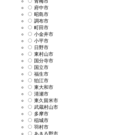
青梅市
府中市
昭島市
調布市
町田市
小金井市
小平市
日野市
東村山市
国分寺市
国立市
福生市
狛江市
東大和市
清瀬市
東久留米市
武蔵村山市
多摩市
稲城市
羽村市
あきる野市