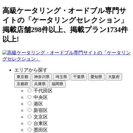
高級ケータリング・オードブル専門サ
イトの「ケータリングセレクション」
掲載店舗298件以上、掲載プラン1734件
以上!
エリアから探す
東京都
神奈川県
埼玉県
千葉県
愛知県
大阪府
京都府
兵庫県
福岡県
千代田区
中央区
港区
新宿区
文京区
台東区
墨田区