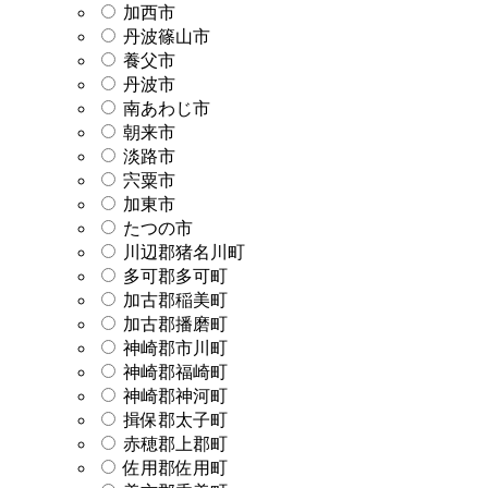
加西市
丹波篠山市
養父市
丹波市
南あわじ市
朝来市
淡路市
宍粟市
加東市
たつの市
川辺郡猪名川町
多可郡多可町
加古郡稲美町
加古郡播磨町
神崎郡市川町
神崎郡福崎町
神崎郡神河町
揖保郡太子町
赤穂郡上郡町
佐用郡佐用町