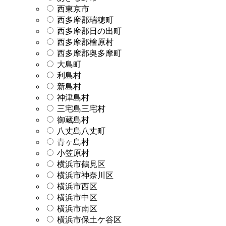
西東京市
西多摩郡瑞穂町
西多摩郡日の出町
西多摩郡檜原村
西多摩郡奥多摩町
大島町
利島村
新島村
神津島村
三宅島三宅村
御蔵島村
八丈島八丈町
青ヶ島村
小笠原村
横浜市鶴見区
横浜市神奈川区
横浜市西区
横浜市中区
横浜市南区
横浜市保土ケ谷区