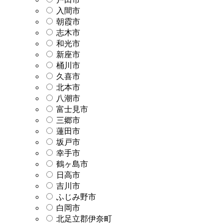
入間市
朝霞市
志木市
和光市
新座市
桶川市
久喜市
北本市
八潮市
富士見市
三郷市
蓮田市
坂戸市
幸手市
鶴ヶ島市
日高市
吉川市
ふじみ野市
白岡市
北足立郡伊奈町