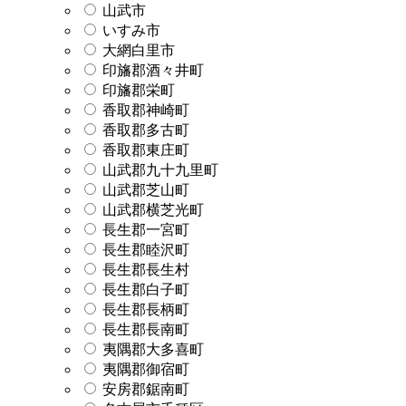
山武市
いすみ市
大網白里市
印旛郡酒々井町
印旛郡栄町
香取郡神崎町
香取郡多古町
香取郡東庄町
山武郡九十九里町
山武郡芝山町
山武郡横芝光町
長生郡一宮町
長生郡睦沢町
長生郡長生村
長生郡白子町
長生郡長柄町
長生郡長南町
夷隅郡大多喜町
夷隅郡御宿町
安房郡鋸南町