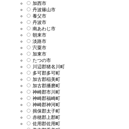
加西市
丹波篠山市
養父市
丹波市
南あわじ市
朝来市
淡路市
宍粟市
加東市
たつの市
川辺郡猪名川町
多可郡多可町
加古郡稲美町
加古郡播磨町
神崎郡市川町
神崎郡福崎町
神崎郡神河町
揖保郡太子町
赤穂郡上郡町
佐用郡佐用町