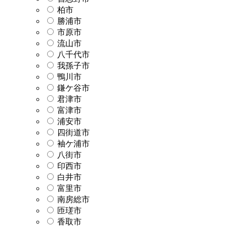
柏市
勝浦市
市原市
流山市
八千代市
我孫子市
鴨川市
鎌ケ谷市
君津市
富津市
浦安市
四街道市
袖ケ浦市
八街市
印西市
白井市
富里市
南房総市
匝瑳市
香取市