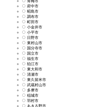
青梅市
府中市
昭島市
調布市
町田市
小金井市
小平市
日野市
東村山市
国分寺市
国立市
福生市
狛江市
東大和市
清瀬市
東久留米市
武蔵村山市
多摩市
稲城市
羽村市
あきる野市