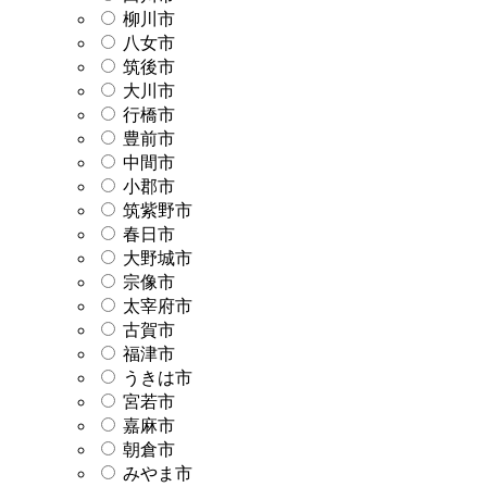
柳川市
八女市
筑後市
大川市
行橋市
豊前市
中間市
小郡市
筑紫野市
春日市
大野城市
宗像市
太宰府市
古賀市
福津市
うきは市
宮若市
嘉麻市
朝倉市
みやま市