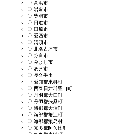
高浜市
岩倉市
豊明市
日進市
田原市
愛西市
清須市
北名古屋市
弥富市
みよし市
あま市
長久手市
愛知郡東郷町
西春日井郡豊山町
丹羽郡大口町
丹羽郡扶桑町
海部郡大治町
海部郡蟹江町
海部郡飛島村
知多郡阿久比町