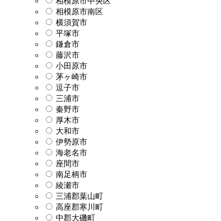
相模原市中央区
相模原市南区
横須賀市
平塚市
鎌倉市
藤沢市
小田原市
茅ヶ崎市
逗子市
三浦市
秦野市
厚木市
大和市
伊勢原市
海老名市
座間市
南足柄市
綾瀬市
三浦郡葉山町
高座郡寒川町
中郡大磯町