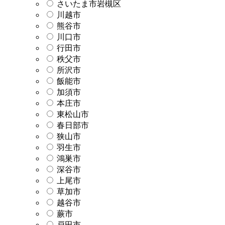
さいたま市岩槻区
川越市
熊谷市
川口市
行田市
秩父市
所沢市
飯能市
加須市
本庄市
東松山市
春日部市
狭山市
羽生市
鴻巣市
深谷市
上尾市
草加市
越谷市
蕨市
戸田市