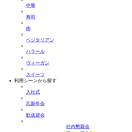
中華
寿司
肉
ベジタリアン
ハラール
ヴィーガン
スイーツ
利用シーンから探す
入社式
忘新年会
歓送迎会
社内懇親会