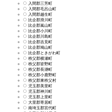
入間郡三芳町
入間郡毛呂山町
入間郡越生町
比企郡滑川町
比企郡嵐山町
比企郡小川町
比企郡川島町
比企郡吉見町
比企郡鳩山町
比企郡ときがわ町
秩父郡横瀬町
秩父郡皆野町
秩父郡長瀞町
秩父郡小鹿野町
秩父郡東秩父村
児玉郡美里町
児玉郡神川町
児玉郡上里町
大里郡寄居町
南埼玉郡宮代町