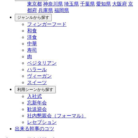
東京都
神奈川県
埼玉県
千葉県
愛知県
大阪府
京
都府
兵庫県
福岡県
ジャンルから探す
フィンガーフード
和食
洋食
中華
寿司
肉
ベジタリアン
ハラール
ヴィーガン
スイーツ
利用シーンから探す
入社式
忘新年会
歓送迎会
社内懇親会（フォーマル）
レセプション
出来る幹事のコツ