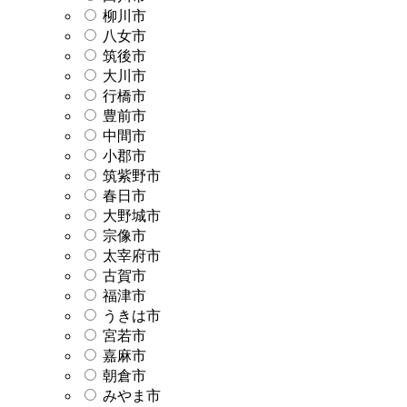
柳川市
八女市
筑後市
大川市
行橋市
豊前市
中間市
小郡市
筑紫野市
春日市
大野城市
宗像市
太宰府市
古賀市
福津市
うきは市
宮若市
嘉麻市
朝倉市
みやま市