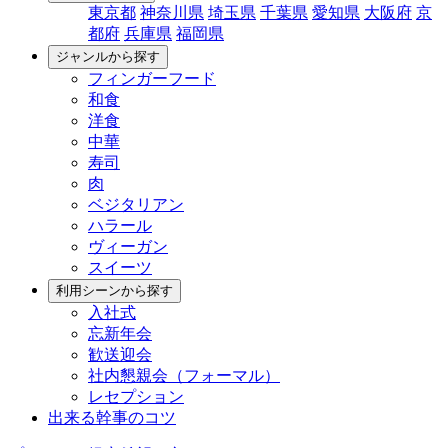
東京都
神奈川県
埼玉県
千葉県
愛知県
大阪府
京
都府
兵庫県
福岡県
ジャンルから探す
フィンガーフード
和食
洋食
中華
寿司
肉
ベジタリアン
ハラール
ヴィーガン
スイーツ
利用シーンから探す
入社式
忘新年会
歓送迎会
社内懇親会（フォーマル）
レセプション
出来る幹事のコツ