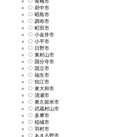
青梅市
府中市
昭島市
調布市
町田市
小金井市
小平市
日野市
東村山市
国分寺市
国立市
福生市
狛江市
東大和市
清瀬市
東久留米市
武蔵村山市
多摩市
稲城市
羽村市
あきる野市