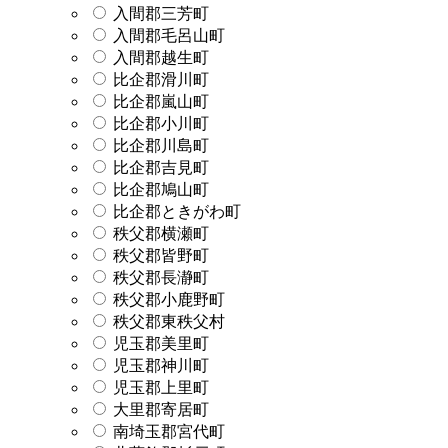
入間郡三芳町
入間郡毛呂山町
入間郡越生町
比企郡滑川町
比企郡嵐山町
比企郡小川町
比企郡川島町
比企郡吉見町
比企郡鳩山町
比企郡ときがわ町
秩父郡横瀬町
秩父郡皆野町
秩父郡長瀞町
秩父郡小鹿野町
秩父郡東秩父村
児玉郡美里町
児玉郡神川町
児玉郡上里町
大里郡寄居町
南埼玉郡宮代町