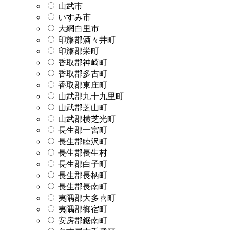
山武市
いすみ市
大網白里市
印旛郡酒々井町
印旛郡栄町
香取郡神崎町
香取郡多古町
香取郡東庄町
山武郡九十九里町
山武郡芝山町
山武郡横芝光町
長生郡一宮町
長生郡睦沢町
長生郡長生村
長生郡白子町
長生郡長柄町
長生郡長南町
夷隅郡大多喜町
夷隅郡御宿町
安房郡鋸南町