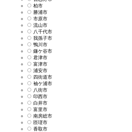
柏市
勝浦市
市原市
流山市
八千代市
我孫子市
鴨川市
鎌ケ谷市
君津市
富津市
浦安市
四街道市
袖ケ浦市
八街市
印西市
白井市
富里市
南房総市
匝瑳市
香取市