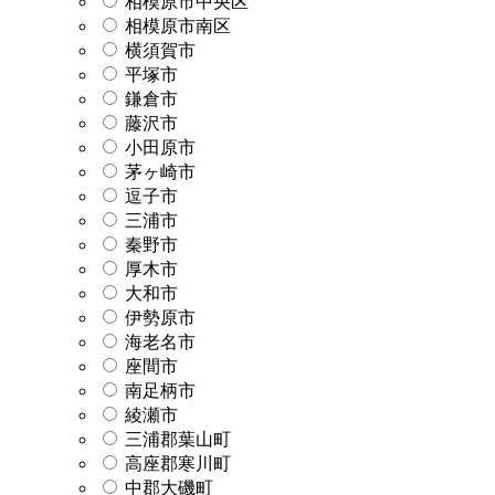
相模原市中央区
相模原市南区
横須賀市
平塚市
鎌倉市
藤沢市
小田原市
茅ヶ崎市
逗子市
三浦市
秦野市
厚木市
大和市
伊勢原市
海老名市
座間市
南足柄市
綾瀬市
三浦郡葉山町
高座郡寒川町
中郡大磯町