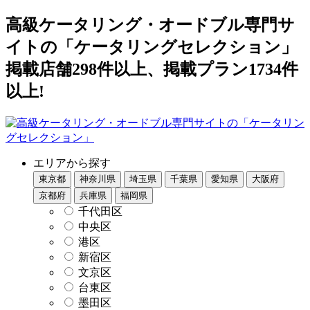
高級ケータリング・オードブル専門サ
イトの「ケータリングセレクション」
掲載店舗298件以上、掲載プラン1734件
以上!
エリアから探す
東京都
神奈川県
埼玉県
千葉県
愛知県
大阪府
京都府
兵庫県
福岡県
千代田区
中央区
港区
新宿区
文京区
台東区
墨田区