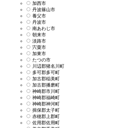
加西市
丹波篠山市
養父市
丹波市
南あわじ市
朝来市
淡路市
宍粟市
加東市
たつの市
川辺郡猪名川町
多可郡多可町
加古郡稲美町
加古郡播磨町
神崎郡市川町
神崎郡福崎町
神崎郡神河町
揖保郡太子町
赤穂郡上郡町
佐用郡佐用町