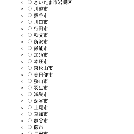
さいたま市岩槻区
川越市
熊谷市
川口市
行田市
秩父市
所沢市
飯能市
加須市
本庄市
東松山市
春日部市
狭山市
羽生市
鴻巣市
深谷市
上尾市
草加市
越谷市
蕨市
戸田市