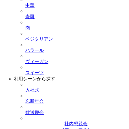
中華
寿司
肉
ベジタリアン
ハラール
ヴィーガン
スイーツ
利用シーンから探す
入社式
忘新年会
歓送迎会
社内懇親会