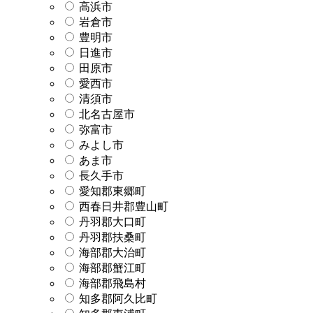
高浜市
岩倉市
豊明市
日進市
田原市
愛西市
清須市
北名古屋市
弥富市
みよし市
あま市
長久手市
愛知郡東郷町
西春日井郡豊山町
丹羽郡大口町
丹羽郡扶桑町
海部郡大治町
海部郡蟹江町
海部郡飛島村
知多郡阿久比町