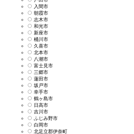
入間市
朝霞市
志木市
和光市
新座市
桶川市
久喜市
北本市
八潮市
富士見市
三郷市
蓮田市
坂戸市
幸手市
鶴ヶ島市
日高市
吉川市
ふじみ野市
白岡市
北足立郡伊奈町