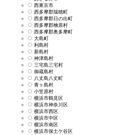
西東京市
西多摩郡瑞穂町
西多摩郡日の出町
西多摩郡檜原村
西多摩郡奥多摩町
大島町
利島村
新島村
神津島村
三宅島三宅村
御蔵島村
八丈島八丈町
青ヶ島村
小笠原村
横浜市鶴見区
横浜市神奈川区
横浜市西区
横浜市中区
横浜市南区
横浜市保土ケ谷区