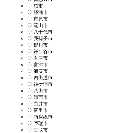
柏市
勝浦市
市原市
流山市
八千代市
我孫子市
鴨川市
鎌ケ谷市
君津市
富津市
浦安市
四街道市
袖ケ浦市
八街市
印西市
白井市
富里市
南房総市
匝瑳市
香取市