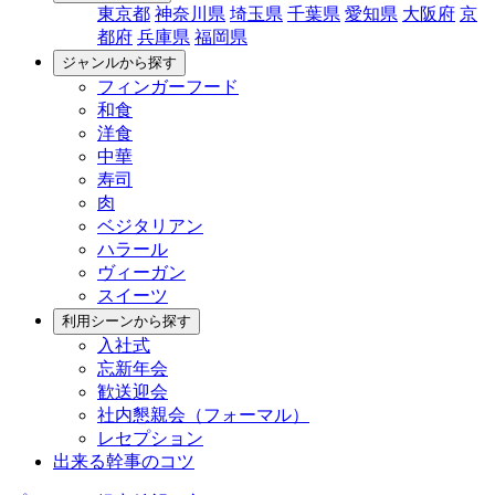
東京都
神奈川県
埼玉県
千葉県
愛知県
大阪府
京
都府
兵庫県
福岡県
ジャンルから探す
フィンガーフード
和食
洋食
中華
寿司
肉
ベジタリアン
ハラール
ヴィーガン
スイーツ
利用シーンから探す
入社式
忘新年会
歓送迎会
社内懇親会（フォーマル）
レセプション
出来る幹事のコツ