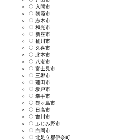
入間市
朝霞市
志木市
和光市
新座市
桶川市
久喜市
北本市
八潮市
富士見市
三郷市
蓮田市
坂戸市
幸手市
鶴ヶ島市
日高市
吉川市
ふじみ野市
白岡市
北足立郡伊奈町