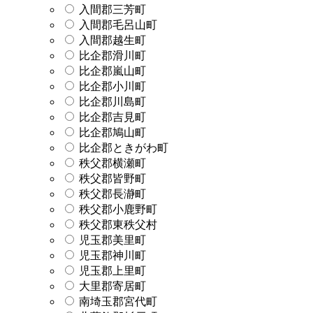
入間郡三芳町
入間郡毛呂山町
入間郡越生町
比企郡滑川町
比企郡嵐山町
比企郡小川町
比企郡川島町
比企郡吉見町
比企郡鳩山町
比企郡ときがわ町
秩父郡横瀬町
秩父郡皆野町
秩父郡長瀞町
秩父郡小鹿野町
秩父郡東秩父村
児玉郡美里町
児玉郡神川町
児玉郡上里町
大里郡寄居町
南埼玉郡宮代町