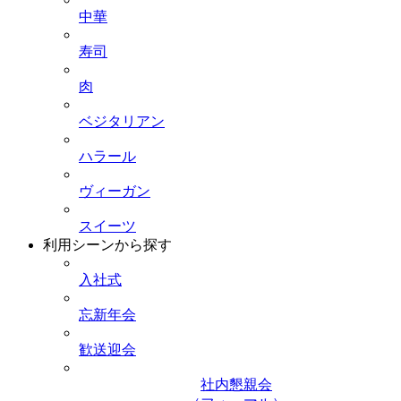
中華
寿司
肉
ベジタリアン
ハラール
ヴィーガン
スイーツ
利用シーンから探す
入社式
忘新年会
歓送迎会
社内懇親会