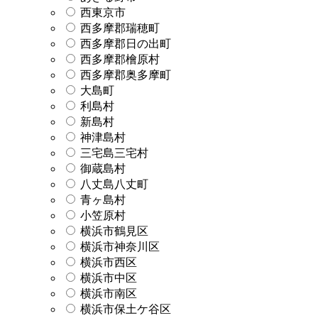
西東京市
西多摩郡瑞穂町
西多摩郡日の出町
西多摩郡檜原村
西多摩郡奥多摩町
大島町
利島村
新島村
神津島村
三宅島三宅村
御蔵島村
八丈島八丈町
青ヶ島村
小笠原村
横浜市鶴見区
横浜市神奈川区
横浜市西区
横浜市中区
横浜市南区
横浜市保土ケ谷区