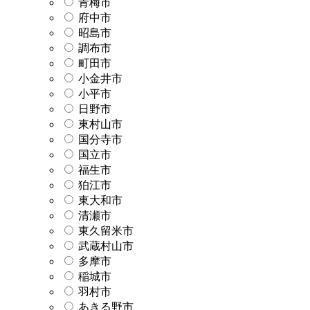
青梅市
府中市
昭島市
調布市
町田市
小金井市
小平市
日野市
東村山市
国分寺市
国立市
福生市
狛江市
東大和市
清瀬市
東久留米市
武蔵村山市
多摩市
稲城市
羽村市
あきる野市