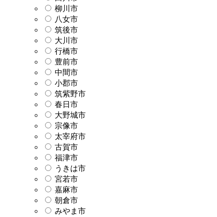
柳川市
八女市
筑後市
大川市
行橋市
豊前市
中間市
小郡市
筑紫野市
春日市
大野城市
宗像市
太宰府市
古賀市
福津市
うきは市
宮若市
嘉麻市
朝倉市
みやま市