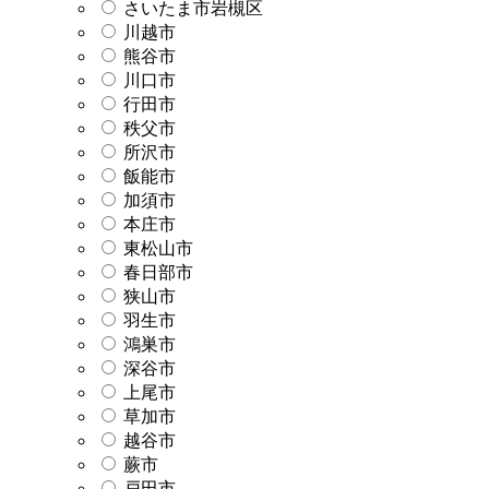
さいたま市岩槻区
川越市
熊谷市
川口市
行田市
秩父市
所沢市
飯能市
加須市
本庄市
東松山市
春日部市
狭山市
羽生市
鴻巣市
深谷市
上尾市
草加市
越谷市
蕨市
戸田市