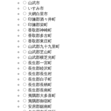
山武市
いすみ市
大網白里市
印旛郡酒々井町
印旛郡栄町
香取郡神崎町
香取郡多古町
香取郡東庄町
山武郡九十九里町
山武郡芝山町
山武郡横芝光町
長生郡一宮町
長生郡睦沢町
長生郡長生村
長生郡白子町
長生郡長柄町
長生郡長南町
夷隅郡大多喜町
夷隅郡御宿町
安房郡鋸南町