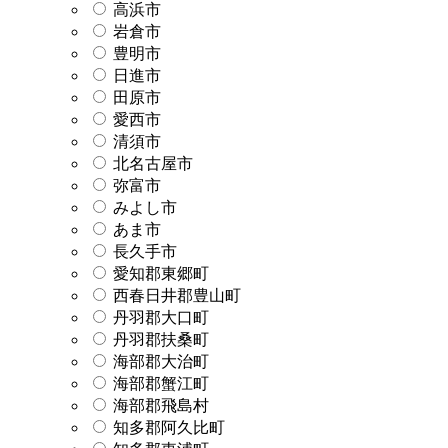
高浜市
岩倉市
豊明市
日進市
田原市
愛西市
清須市
北名古屋市
弥富市
みよし市
あま市
長久手市
愛知郡東郷町
西春日井郡豊山町
丹羽郡大口町
丹羽郡扶桑町
海部郡大治町
海部郡蟹江町
海部郡飛島村
知多郡阿久比町