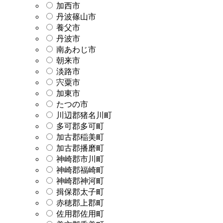
加西市
丹波篠山市
養父市
丹波市
南あわじ市
朝来市
淡路市
宍粟市
加東市
たつの市
川辺郡猪名川町
多可郡多可町
加古郡稲美町
加古郡播磨町
神崎郡市川町
神崎郡福崎町
神崎郡神河町
揖保郡太子町
赤穂郡上郡町
佐用郡佐用町