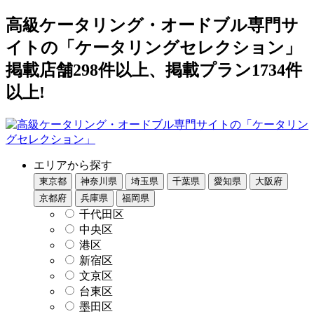
高級ケータリング・オードブル専門サ
イトの「ケータリングセレクション」
掲載店舗298件以上、掲載プラン1734件
以上!
エリアから探す
東京都
神奈川県
埼玉県
千葉県
愛知県
大阪府
京都府
兵庫県
福岡県
千代田区
中央区
港区
新宿区
文京区
台東区
墨田区