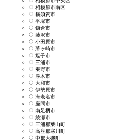
相模原市中央区
相模原市南区
横須賀市
平塚市
鎌倉市
藤沢市
小田原市
茅ヶ崎市
逗子市
三浦市
秦野市
厚木市
大和市
伊勢原市
海老名市
座間市
南足柄市
綾瀬市
三浦郡葉山町
高座郡寒川町
中郡大磯町