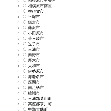
相模原市中央区
相模原市南区
横須賀市
平塚市
鎌倉市
藤沢市
小田原市
茅ヶ崎市
逗子市
三浦市
秦野市
厚木市
大和市
伊勢原市
海老名市
座間市
南足柄市
綾瀬市
三浦郡葉山町
高座郡寒川町
中郡大磯町