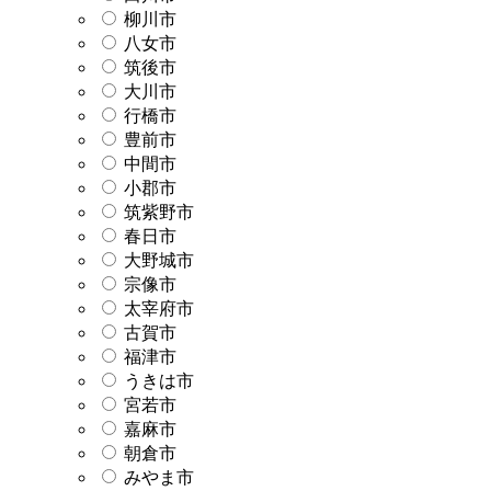
柳川市
八女市
筑後市
大川市
行橋市
豊前市
中間市
小郡市
筑紫野市
春日市
大野城市
宗像市
太宰府市
古賀市
福津市
うきは市
宮若市
嘉麻市
朝倉市
みやま市