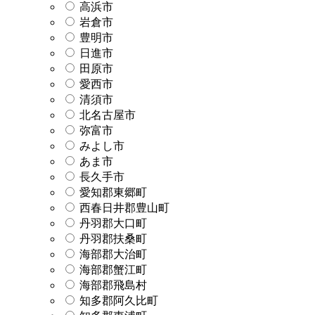
高浜市
岩倉市
豊明市
日進市
田原市
愛西市
清須市
北名古屋市
弥富市
みよし市
あま市
長久手市
愛知郡東郷町
西春日井郡豊山町
丹羽郡大口町
丹羽郡扶桑町
海部郡大治町
海部郡蟹江町
海部郡飛島村
知多郡阿久比町