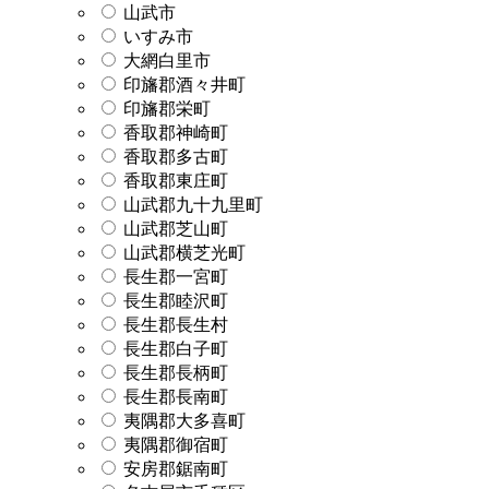
山武市
いすみ市
大網白里市
印旛郡酒々井町
印旛郡栄町
香取郡神崎町
香取郡多古町
香取郡東庄町
山武郡九十九里町
山武郡芝山町
山武郡横芝光町
長生郡一宮町
長生郡睦沢町
長生郡長生村
長生郡白子町
長生郡長柄町
長生郡長南町
夷隅郡大多喜町
夷隅郡御宿町
安房郡鋸南町