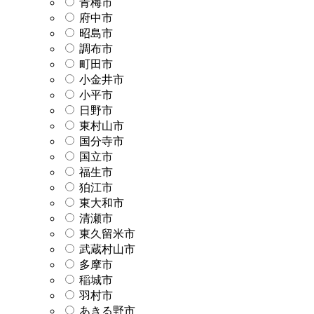
青梅市
府中市
昭島市
調布市
町田市
小金井市
小平市
日野市
東村山市
国分寺市
国立市
福生市
狛江市
東大和市
清瀬市
東久留米市
武蔵村山市
多摩市
稲城市
羽村市
あきる野市