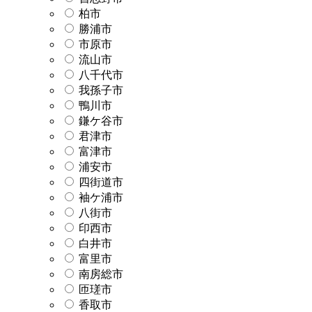
柏市
勝浦市
市原市
流山市
八千代市
我孫子市
鴨川市
鎌ケ谷市
君津市
富津市
浦安市
四街道市
袖ケ浦市
八街市
印西市
白井市
富里市
南房総市
匝瑳市
香取市