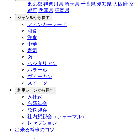
東京都
神奈川県
埼玉県
千葉県
愛知県
大阪府
京
都府
兵庫県
福岡県
ジャンルから探す
フィンガーフード
和食
洋食
中華
寿司
肉
ベジタリアン
ハラール
ヴィーガン
スイーツ
利用シーンから探す
入社式
忘新年会
歓送迎会
社内懇親会（フォーマル）
レセプション
出来る幹事のコツ