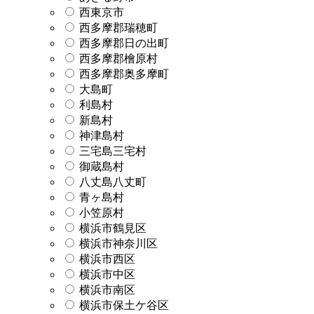
西東京市
西多摩郡瑞穂町
西多摩郡日の出町
西多摩郡檜原村
西多摩郡奥多摩町
大島町
利島村
新島村
神津島村
三宅島三宅村
御蔵島村
八丈島八丈町
青ヶ島村
小笠原村
横浜市鶴見区
横浜市神奈川区
横浜市西区
横浜市中区
横浜市南区
横浜市保土ケ谷区