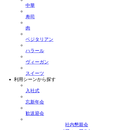
中華
寿司
肉
ベジタリアン
ハラール
ヴィーガン
スイーツ
利用シーンから探す
入社式
忘新年会
歓送迎会
社内懇親会