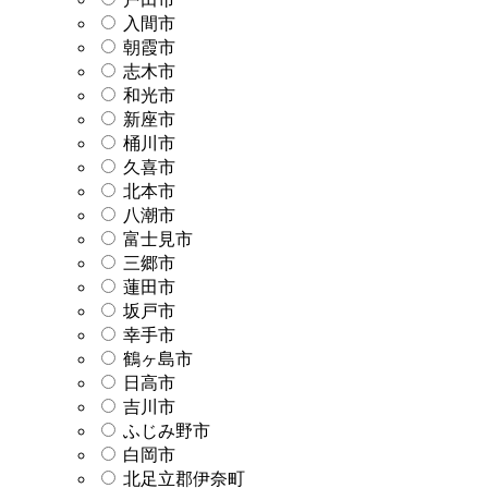
入間市
朝霞市
志木市
和光市
新座市
桶川市
久喜市
北本市
八潮市
富士見市
三郷市
蓮田市
坂戸市
幸手市
鶴ヶ島市
日高市
吉川市
ふじみ野市
白岡市
北足立郡伊奈町