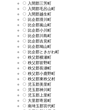
入間郡三芳町
入間郡毛呂山町
入間郡越生町
比企郡滑川町
比企郡嵐山町
比企郡小川町
比企郡川島町
比企郡吉見町
比企郡鳩山町
比企郡ときがわ町
秩父郡横瀬町
秩父郡皆野町
秩父郡長瀞町
秩父郡小鹿野町
秩父郡東秩父村
児玉郡美里町
児玉郡神川町
児玉郡上里町
大里郡寄居町
南埼玉郡宮代町