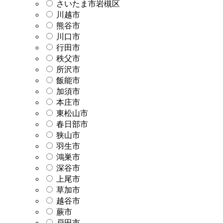
さいたま市岩槻区
川越市
熊谷市
川口市
行田市
秩父市
所沢市
飯能市
加須市
本庄市
東松山市
春日部市
狭山市
羽生市
鴻巣市
深谷市
上尾市
草加市
越谷市
蕨市
戸田市