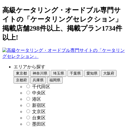
高級ケータリング・オードブル専門サ
イトの「ケータリングセレクション」
掲載店舗298件以上、掲載プラン1734件
以上!
エリアから探す
東京都
神奈川県
埼玉県
千葉県
愛知県
大阪府
京都府
兵庫県
福岡県
千代田区
中央区
港区
新宿区
文京区
台東区
墨田区