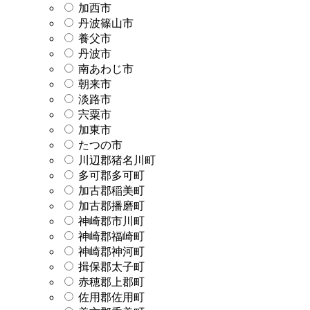
加西市
丹波篠山市
養父市
丹波市
南あわじ市
朝来市
淡路市
宍粟市
加東市
たつの市
川辺郡猪名川町
多可郡多可町
加古郡稲美町
加古郡播磨町
神崎郡市川町
神崎郡福崎町
神崎郡神河町
揖保郡太子町
赤穂郡上郡町
佐用郡佐用町