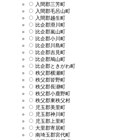
入間郡三芳町
入間郡毛呂山町
入間郡越生町
比企郡滑川町
比企郡嵐山町
比企郡小川町
比企郡川島町
比企郡吉見町
比企郡鳩山町
比企郡ときがわ町
秩父郡横瀬町
秩父郡皆野町
秩父郡長瀞町
秩父郡小鹿野町
秩父郡東秩父村
児玉郡美里町
児玉郡神川町
児玉郡上里町
大里郡寄居町
南埼玉郡宮代町