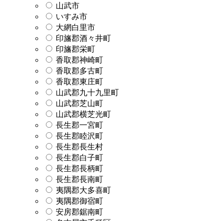
山武市
いすみ市
大網白里市
印旛郡酒々井町
印旛郡栄町
香取郡神崎町
香取郡多古町
香取郡東庄町
山武郡九十九里町
山武郡芝山町
山武郡横芝光町
長生郡一宮町
長生郡睦沢町
長生郡長生村
長生郡白子町
長生郡長柄町
長生郡長南町
夷隅郡大多喜町
夷隅郡御宿町
安房郡鋸南町