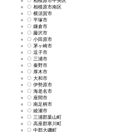
相模原市中央区
相模原市南区
横須賀市
平塚市
鎌倉市
藤沢市
小田原市
茅ヶ崎市
逗子市
三浦市
秦野市
厚木市
大和市
伊勢原市
海老名市
座間市
南足柄市
綾瀬市
三浦郡葉山町
高座郡寒川町
中郡大磯町