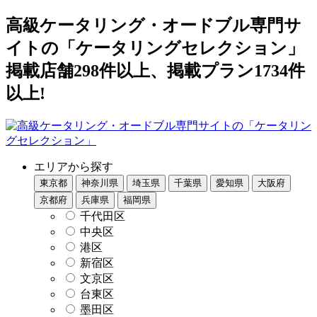
高級ケータリング・オードブル専門サ
イトの「ケータリングセレクション」
掲載店舗298件以上、掲載プラン1734件
以上!
エリアから探す
東京都
神奈川県
埼玉県
千葉県
愛知県
大阪府
京都府
兵庫県
福岡県
千代田区
中央区
港区
新宿区
文京区
台東区
墨田区