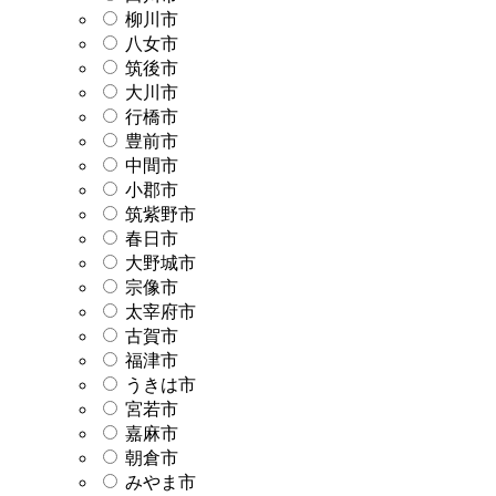
柳川市
八女市
筑後市
大川市
行橋市
豊前市
中間市
小郡市
筑紫野市
春日市
大野城市
宗像市
太宰府市
古賀市
福津市
うきは市
宮若市
嘉麻市
朝倉市
みやま市