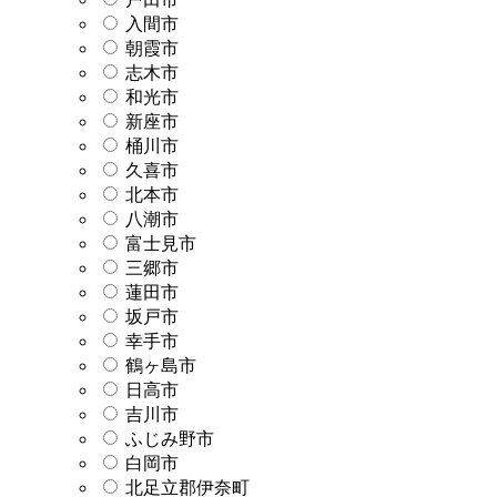
入間市
朝霞市
志木市
和光市
新座市
桶川市
久喜市
北本市
八潮市
富士見市
三郷市
蓮田市
坂戸市
幸手市
鶴ヶ島市
日高市
吉川市
ふじみ野市
白岡市
北足立郡伊奈町