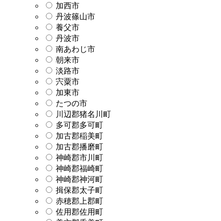
加西市
丹波篠山市
養父市
丹波市
南あわじ市
朝来市
淡路市
宍粟市
加東市
たつの市
川辺郡猪名川町
多可郡多可町
加古郡稲美町
加古郡播磨町
神崎郡市川町
神崎郡福崎町
神崎郡神河町
揖保郡太子町
赤穂郡上郡町
佐用郡佐用町