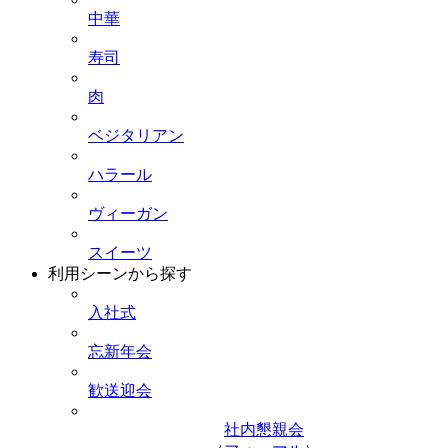
中華
寿司
肉
ベジタリアン
ハラール
ヴィーガン
スイーツ
利用シーンから探す
入社式
忘新年会
歓送迎会
社内懇親会