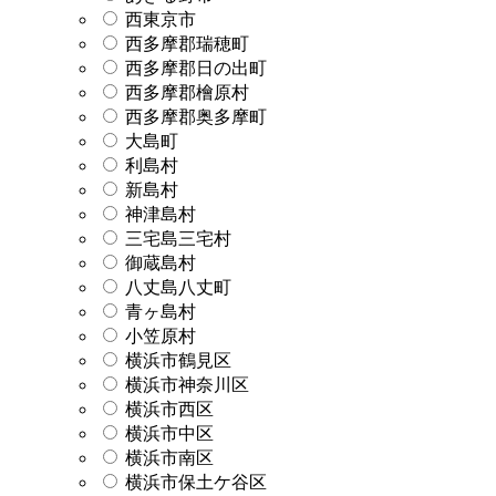
西東京市
西多摩郡瑞穂町
西多摩郡日の出町
西多摩郡檜原村
西多摩郡奥多摩町
大島町
利島村
新島村
神津島村
三宅島三宅村
御蔵島村
八丈島八丈町
青ヶ島村
小笠原村
横浜市鶴見区
横浜市神奈川区
横浜市西区
横浜市中区
横浜市南区
横浜市保土ケ谷区