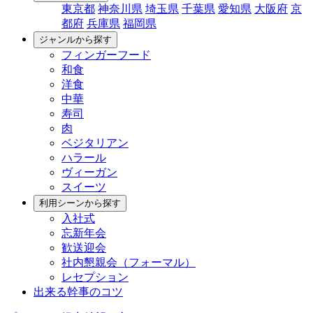
東京都
神奈川県
埼玉県
千葉県
愛知県
大阪府
京
都府
兵庫県
福岡県
ジャンルから探す
フィンガーフード
和食
洋食
中華
寿司
肉
ベジタリアン
ハラール
ヴィーガン
スイーツ
利用シーンから探す
入社式
忘新年会
歓送迎会
社内懇親会（フォーマル）
レセプション
出来る幹事のコツ