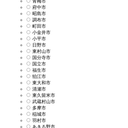
青梅市
府中市
昭島市
調布市
町田市
小金井市
小平市
日野市
東村山市
国分寺市
国立市
福生市
狛江市
東大和市
清瀬市
東久留米市
武蔵村山市
多摩市
稲城市
羽村市
あきる野市