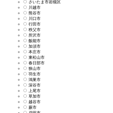
さいたま市岩槻区
川越市
熊谷市
川口市
行田市
秩父市
所沢市
飯能市
加須市
本庄市
東松山市
春日部市
狭山市
羽生市
鴻巣市
深谷市
上尾市
草加市
越谷市
蕨市
戸田市