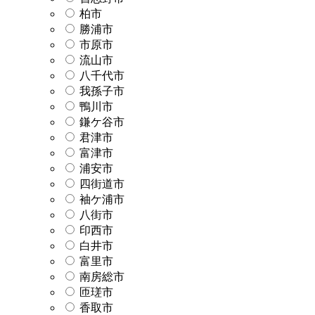
柏市
勝浦市
市原市
流山市
八千代市
我孫子市
鴨川市
鎌ケ谷市
君津市
富津市
浦安市
四街道市
袖ケ浦市
八街市
印西市
白井市
富里市
南房総市
匝瑳市
香取市