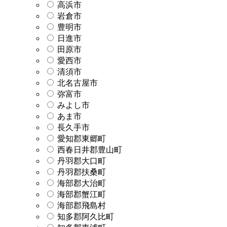
高浜市
岩倉市
豊明市
日進市
田原市
愛西市
清須市
北名古屋市
弥富市
みよし市
あま市
長久手市
愛知郡東郷町
西春日井郡豊山町
丹羽郡大口町
丹羽郡扶桑町
海部郡大治町
海部郡蟹江町
海部郡飛島村
知多郡阿久比町