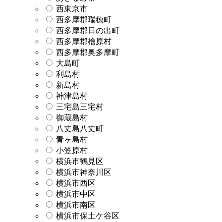
西東京市
西多摩郡瑞穂町
西多摩郡日の出町
西多摩郡檜原村
西多摩郡奥多摩町
大島町
利島村
新島村
神津島村
三宅島三宅村
御蔵島村
八丈島八丈町
青ヶ島村
小笠原村
横浜市鶴見区
横浜市神奈川区
横浜市西区
横浜市中区
横浜市南区
横浜市保土ケ谷区