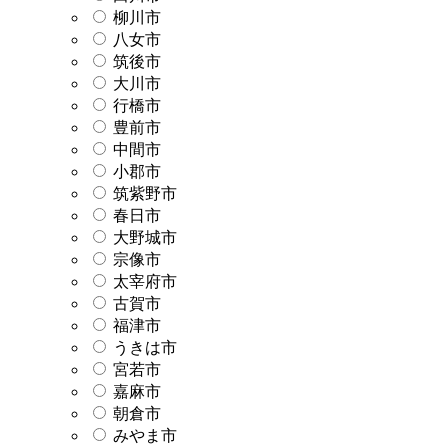
柳川市
八女市
筑後市
大川市
行橋市
豊前市
中間市
小郡市
筑紫野市
春日市
大野城市
宗像市
太宰府市
古賀市
福津市
うきは市
宮若市
嘉麻市
朝倉市
みやま市