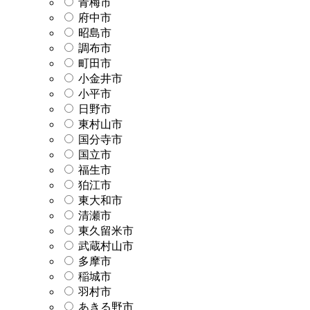
青梅市
府中市
昭島市
調布市
町田市
小金井市
小平市
日野市
東村山市
国分寺市
国立市
福生市
狛江市
東大和市
清瀬市
東久留米市
武蔵村山市
多摩市
稲城市
羽村市
あきる野市