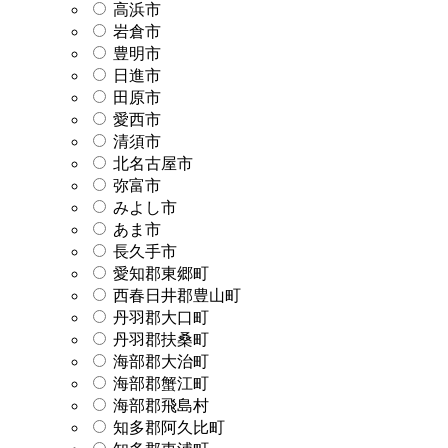
高浜市
岩倉市
豊明市
日進市
田原市
愛西市
清須市
北名古屋市
弥富市
みよし市
あま市
長久手市
愛知郡東郷町
西春日井郡豊山町
丹羽郡大口町
丹羽郡扶桑町
海部郡大治町
海部郡蟹江町
海部郡飛島村
知多郡阿久比町