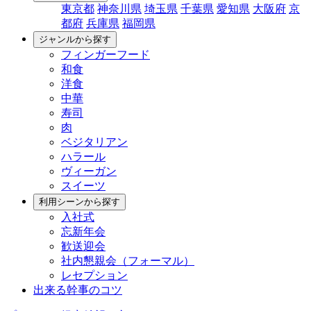
東京都
神奈川県
埼玉県
千葉県
愛知県
大阪府
京
都府
兵庫県
福岡県
ジャンルから探す
フィンガーフード
和食
洋食
中華
寿司
肉
ベジタリアン
ハラール
ヴィーガン
スイーツ
利用シーンから探す
入社式
忘新年会
歓送迎会
社内懇親会（フォーマル）
レセプション
出来る幹事のコツ