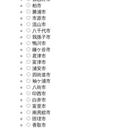
柏市
勝浦市
市原市
流山市
八千代市
我孫子市
鴨川市
鎌ケ谷市
君津市
富津市
浦安市
四街道市
袖ケ浦市
八街市
印西市
白井市
富里市
南房総市
匝瑳市
香取市