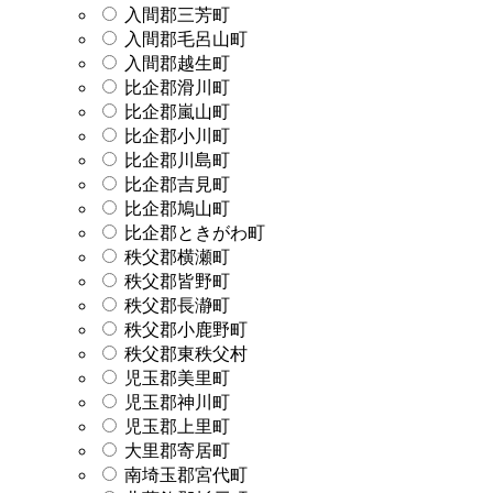
入間郡三芳町
入間郡毛呂山町
入間郡越生町
比企郡滑川町
比企郡嵐山町
比企郡小川町
比企郡川島町
比企郡吉見町
比企郡鳩山町
比企郡ときがわ町
秩父郡横瀬町
秩父郡皆野町
秩父郡長瀞町
秩父郡小鹿野町
秩父郡東秩父村
児玉郡美里町
児玉郡神川町
児玉郡上里町
大里郡寄居町
南埼玉郡宮代町