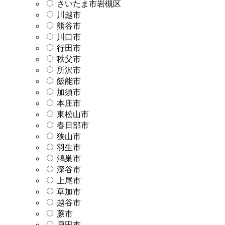
さいたま市岩槻区
川越市
熊谷市
川口市
行田市
秩父市
所沢市
飯能市
加須市
本庄市
東松山市
春日部市
狭山市
羽生市
鴻巣市
深谷市
上尾市
草加市
越谷市
蕨市
戸田市