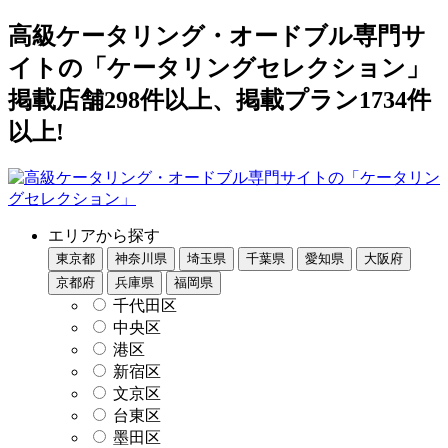
高級ケータリング・オードブル専門サ
イトの「ケータリングセレクション」
掲載店舗298件以上、掲載プラン1734件
以上!
エリアから探す
東京都
神奈川県
埼玉県
千葉県
愛知県
大阪府
京都府
兵庫県
福岡県
千代田区
中央区
港区
新宿区
文京区
台東区
墨田区