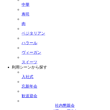
中華
寿司
肉
ベジタリアン
ハラール
ヴィーガン
スイーツ
利用シーンから探す
入社式
忘新年会
歓送迎会
社内懇親会