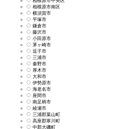
相模原市中央区
相模原市南区
横須賀市
平塚市
鎌倉市
藤沢市
小田原市
茅ヶ崎市
逗子市
三浦市
秦野市
厚木市
大和市
伊勢原市
海老名市
座間市
南足柄市
綾瀬市
三浦郡葉山町
高座郡寒川町
中郡大磯町