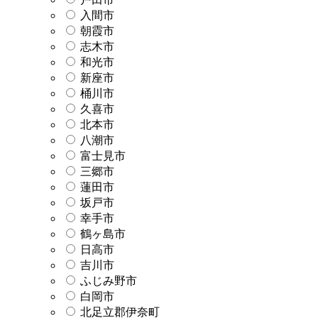
入間市
朝霞市
志木市
和光市
新座市
桶川市
久喜市
北本市
八潮市
富士見市
三郷市
蓮田市
坂戸市
幸手市
鶴ヶ島市
日高市
吉川市
ふじみ野市
白岡市
北足立郡伊奈町