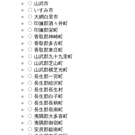
山武市
いすみ市
大網白里市
印旛郡酒々井町
印旛郡栄町
香取郡神崎町
香取郡多古町
香取郡東庄町
山武郡九十九里町
山武郡芝山町
山武郡横芝光町
長生郡一宮町
長生郡睦沢町
長生郡長生村
長生郡白子町
長生郡長柄町
長生郡長南町
夷隅郡大多喜町
夷隅郡御宿町
安房郡鋸南町