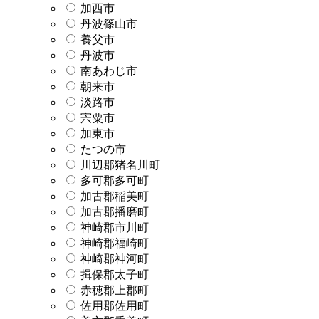
加西市
丹波篠山市
養父市
丹波市
南あわじ市
朝来市
淡路市
宍粟市
加東市
たつの市
川辺郡猪名川町
多可郡多可町
加古郡稲美町
加古郡播磨町
神崎郡市川町
神崎郡福崎町
神崎郡神河町
揖保郡太子町
赤穂郡上郡町
佐用郡佐用町