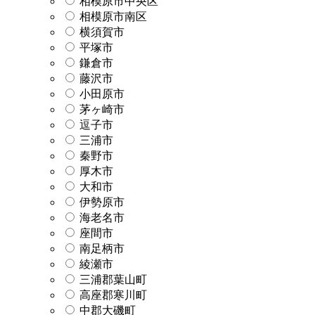
相模原市中央区
相模原市南区
横須賀市
平塚市
鎌倉市
藤沢市
小田原市
茅ヶ崎市
逗子市
三浦市
秦野市
厚木市
大和市
伊勢原市
海老名市
座間市
南足柄市
綾瀬市
三浦郡葉山町
高座郡寒川町
中郡大磯町