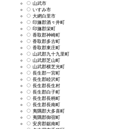
山武市
いすみ市
大網白里市
印旛郡酒々井町
印旛郡栄町
香取郡神崎町
香取郡多古町
香取郡東庄町
山武郡九十九里町
山武郡芝山町
山武郡横芝光町
長生郡一宮町
長生郡睦沢町
長生郡長生村
長生郡白子町
長生郡長柄町
長生郡長南町
夷隅郡大多喜町
夷隅郡御宿町
安房郡鋸南町