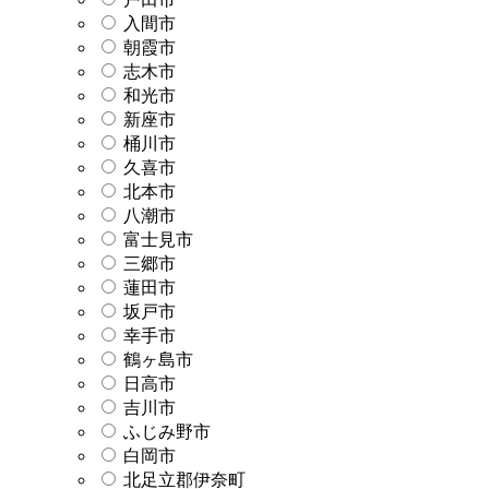
入間市
朝霞市
志木市
和光市
新座市
桶川市
久喜市
北本市
八潮市
富士見市
三郷市
蓮田市
坂戸市
幸手市
鶴ヶ島市
日高市
吉川市
ふじみ野市
白岡市
北足立郡伊奈町