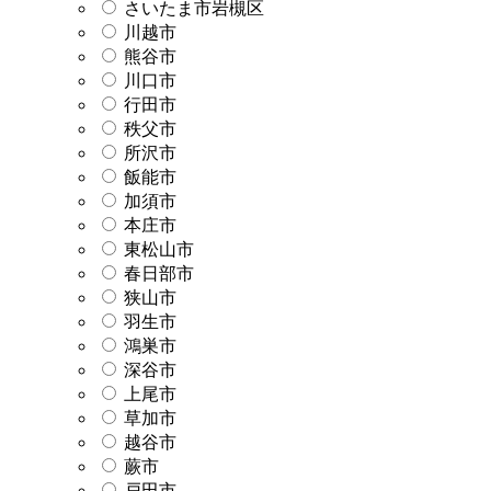
さいたま市岩槻区
川越市
熊谷市
川口市
行田市
秩父市
所沢市
飯能市
加須市
本庄市
東松山市
春日部市
狭山市
羽生市
鴻巣市
深谷市
上尾市
草加市
越谷市
蕨市
戸田市