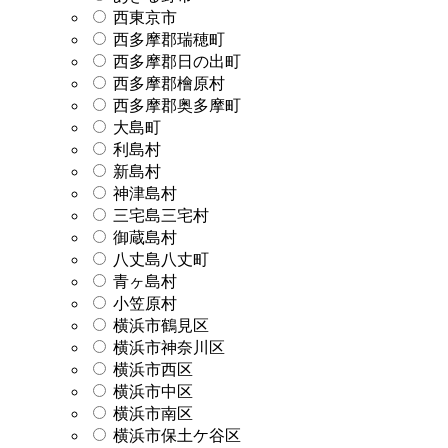
西東京市
西多摩郡瑞穂町
西多摩郡日の出町
西多摩郡檜原村
西多摩郡奥多摩町
大島町
利島村
新島村
神津島村
三宅島三宅村
御蔵島村
八丈島八丈町
青ヶ島村
小笠原村
横浜市鶴見区
横浜市神奈川区
横浜市西区
横浜市中区
横浜市南区
横浜市保土ケ谷区