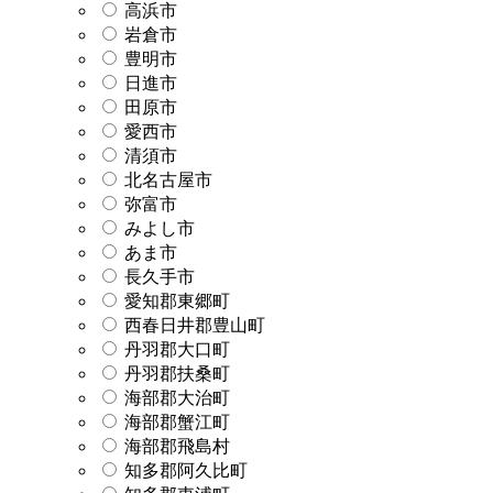
高浜市
岩倉市
豊明市
日進市
田原市
愛西市
清須市
北名古屋市
弥富市
みよし市
あま市
長久手市
愛知郡東郷町
西春日井郡豊山町
丹羽郡大口町
丹羽郡扶桑町
海部郡大治町
海部郡蟹江町
海部郡飛島村
知多郡阿久比町