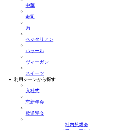
中華
寿司
肉
ベジタリアン
ハラール
ヴィーガン
スイーツ
利用シーンから探す
入社式
忘新年会
歓送迎会
社内懇親会