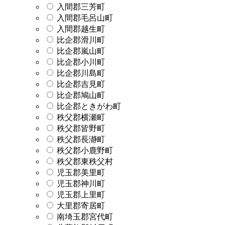
入間郡三芳町
入間郡毛呂山町
入間郡越生町
比企郡滑川町
比企郡嵐山町
比企郡小川町
比企郡川島町
比企郡吉見町
比企郡鳩山町
比企郡ときがわ町
秩父郡横瀬町
秩父郡皆野町
秩父郡長瀞町
秩父郡小鹿野町
秩父郡東秩父村
児玉郡美里町
児玉郡神川町
児玉郡上里町
大里郡寄居町
南埼玉郡宮代町