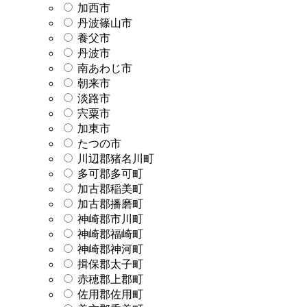
加西市
丹波篠山市
養父市
丹波市
南あわじ市
朝来市
淡路市
宍粟市
加東市
たつの市
川辺郡猪名川町
多可郡多可町
加古郡稲美町
加古郡播磨町
神崎郡市川町
神崎郡福崎町
神崎郡神河町
揖保郡太子町
赤穂郡上郡町
佐用郡佐用町