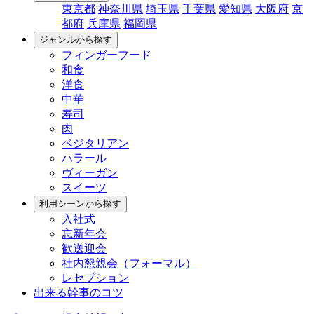
東京都
神奈川県
埼玉県
千葉県
愛知県
大阪府
京
都府
兵庫県
福岡県
ジャンルから探す
フィンガーフード
和食
洋食
中華
寿司
肉
ベジタリアン
ハラール
ヴィーガン
スイーツ
利用シーンから探す
入社式
忘新年会
歓送迎会
社内懇親会（フォーマル）
レセプション
出来る幹事のコツ