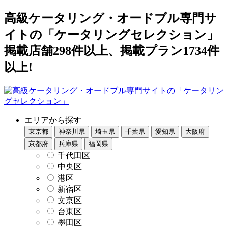
高級ケータリング・オードブル専門サ
イトの「ケータリングセレクション」
掲載店舗298件以上、掲載プラン1734件
以上!
エリアから探す
東京都
神奈川県
埼玉県
千葉県
愛知県
大阪府
京都府
兵庫県
福岡県
千代田区
中央区
港区
新宿区
文京区
台東区
墨田区