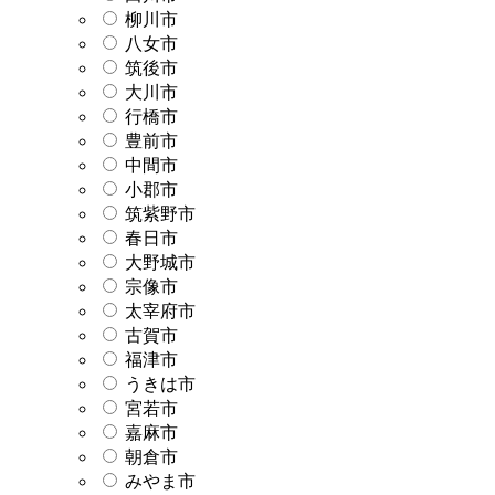
柳川市
八女市
筑後市
大川市
行橋市
豊前市
中間市
小郡市
筑紫野市
春日市
大野城市
宗像市
太宰府市
古賀市
福津市
うきは市
宮若市
嘉麻市
朝倉市
みやま市