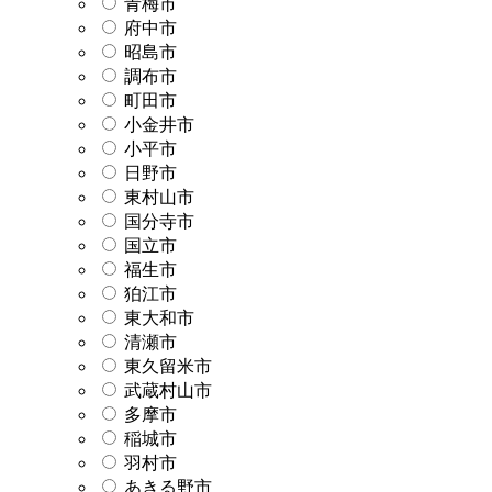
青梅市
府中市
昭島市
調布市
町田市
小金井市
小平市
日野市
東村山市
国分寺市
国立市
福生市
狛江市
東大和市
清瀬市
東久留米市
武蔵村山市
多摩市
稲城市
羽村市
あきる野市