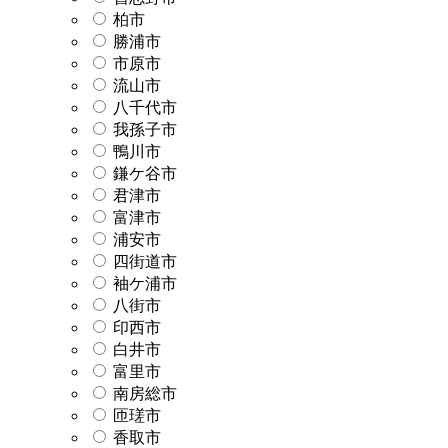
柏市
勝浦市
市原市
流山市
八千代市
我孫子市
鴨川市
鎌ケ谷市
君津市
富津市
浦安市
四街道市
袖ケ浦市
八街市
印西市
白井市
富里市
南房総市
匝瑳市
香取市