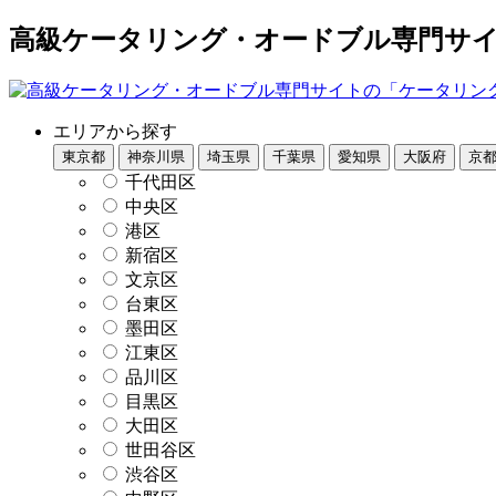
高級ケータリング・オードブル専門サイト
エリアから探す
東京都
神奈川県
埼玉県
千葉県
愛知県
大阪府
京
千代田区
中央区
港区
新宿区
文京区
台東区
墨田区
江東区
品川区
目黒区
大田区
世田谷区
渋谷区