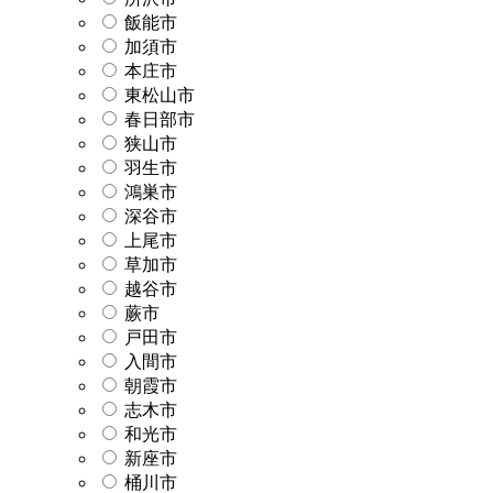
飯能市
加須市
本庄市
東松山市
春日部市
狭山市
羽生市
鴻巣市
深谷市
上尾市
草加市
越谷市
蕨市
戸田市
入間市
朝霞市
志木市
和光市
新座市
桶川市