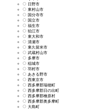
日野市
東村山市
国分寺市
国立市
福生市
狛江市
東大和市
清瀬市
東久留米市
武蔵村山市
多摩市
稲城市
羽村市
あきる野市
西東京市
西多摩郡瑞穂町
西多摩郡日の出町
西多摩郡檜原村
西多摩郡奥多摩町
大島町