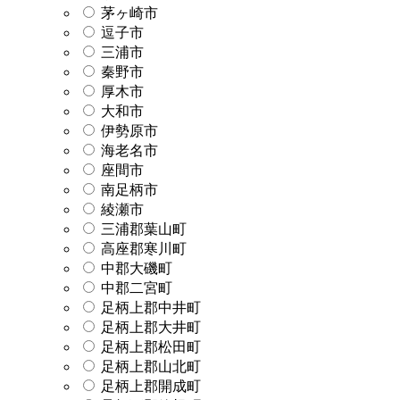
茅ヶ崎市
逗子市
三浦市
秦野市
厚木市
大和市
伊勢原市
海老名市
座間市
南足柄市
綾瀬市
三浦郡葉山町
高座郡寒川町
中郡大磯町
中郡二宮町
足柄上郡中井町
足柄上郡大井町
足柄上郡松田町
足柄上郡山北町
足柄上郡開成町