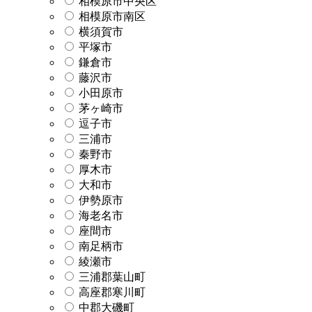
相模原市中央区
相模原市南区
横須賀市
平塚市
鎌倉市
藤沢市
小田原市
茅ヶ崎市
逗子市
三浦市
秦野市
厚木市
大和市
伊勢原市
海老名市
座間市
南足柄市
綾瀬市
三浦郡葉山町
高座郡寒川町
中郡大磯町