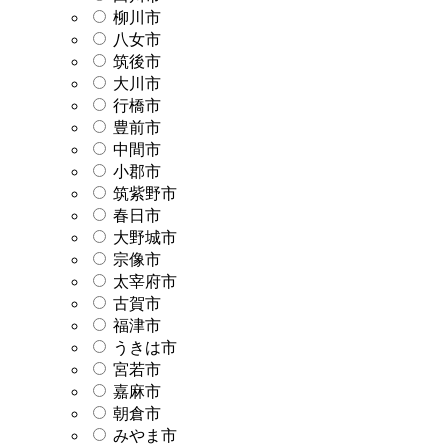
柳川市
八女市
筑後市
大川市
行橋市
豊前市
中間市
小郡市
筑紫野市
春日市
大野城市
宗像市
太宰府市
古賀市
福津市
うきは市
宮若市
嘉麻市
朝倉市
みやま市