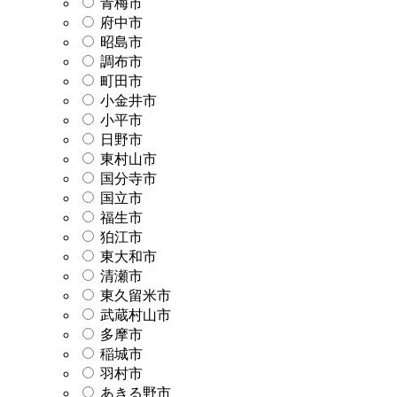
青梅市
府中市
昭島市
調布市
町田市
小金井市
小平市
日野市
東村山市
国分寺市
国立市
福生市
狛江市
東大和市
清瀬市
東久留米市
武蔵村山市
多摩市
稲城市
羽村市
あきる野市