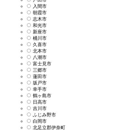
入間市
朝霞市
志木市
和光市
新座市
桶川市
久喜市
北本市
八潮市
富士見市
三郷市
蓮田市
坂戸市
幸手市
鶴ヶ島市
日高市
吉川市
ふじみ野市
白岡市
北足立郡伊奈町