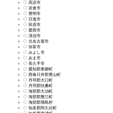
高浜市
岩倉市
豊明市
日進市
田原市
愛西市
清須市
北名古屋市
弥富市
みよし市
あま市
長久手市
愛知郡東郷町
西春日井郡豊山町
丹羽郡大口町
丹羽郡扶桑町
海部郡大治町
海部郡蟹江町
海部郡飛島村
知多郡阿久比町