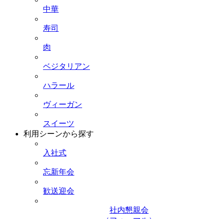
中華
寿司
肉
ベジタリアン
ハラール
ヴィーガン
スイーツ
利用シーンから探す
入社式
忘新年会
歓送迎会
社内懇親会