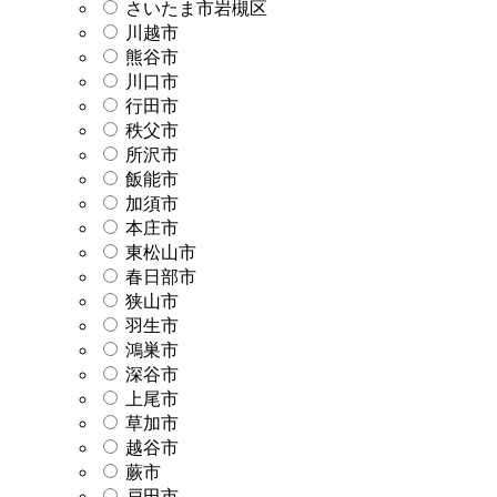
さいたま市岩槻区
川越市
熊谷市
川口市
行田市
秩父市
所沢市
飯能市
加須市
本庄市
東松山市
春日部市
狭山市
羽生市
鴻巣市
深谷市
上尾市
草加市
越谷市
蕨市
戸田市