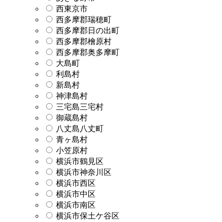
西東京市
西多摩郡瑞穂町
西多摩郡日の出町
西多摩郡檜原村
西多摩郡奥多摩町
大島町
利島村
新島村
神津島村
三宅島三宅村
御蔵島村
八丈島八丈町
青ヶ島村
小笠原村
横浜市鶴見区
横浜市神奈川区
横浜市西区
横浜市中区
横浜市南区
横浜市保土ケ谷区