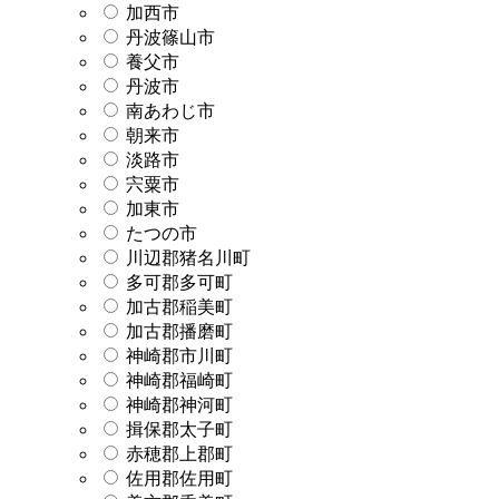
加西市
丹波篠山市
養父市
丹波市
南あわじ市
朝来市
淡路市
宍粟市
加東市
たつの市
川辺郡猪名川町
多可郡多可町
加古郡稲美町
加古郡播磨町
神崎郡市川町
神崎郡福崎町
神崎郡神河町
揖保郡太子町
赤穂郡上郡町
佐用郡佐用町