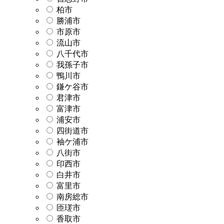
柏市
勝浦市
市原市
流山市
八千代市
我孫子市
鴨川市
鎌ケ谷市
君津市
富津市
浦安市
四街道市
袖ケ浦市
八街市
印西市
白井市
富里市
南房総市
匝瑳市
香取市