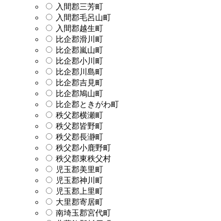
入間郡三芳町
入間郡毛呂山町
入間郡越生町
比企郡滑川町
比企郡嵐山町
比企郡小川町
比企郡川島町
比企郡吉見町
比企郡鳩山町
比企郡ときがわ町
秩父郡横瀬町
秩父郡皆野町
秩父郡長瀞町
秩父郡小鹿野町
秩父郡東秩父村
児玉郡美里町
児玉郡神川町
児玉郡上里町
大里郡寄居町
南埼玉郡宮代町