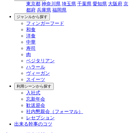
東京都
神奈川県
埼玉県
千葉県
愛知県
大阪府
京
都府
兵庫県
福岡県
ジャンルから探す
フィンガーフード
和食
洋食
中華
寿司
肉
ベジタリアン
ハラール
ヴィーガン
スイーツ
利用シーンから探す
入社式
忘新年会
歓送迎会
社内懇親会（フォーマル）
レセプション
出来る幹事のコツ