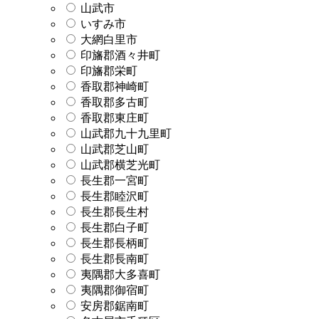
山武市
いすみ市
大網白里市
印旛郡酒々井町
印旛郡栄町
香取郡神崎町
香取郡多古町
香取郡東庄町
山武郡九十九里町
山武郡芝山町
山武郡横芝光町
長生郡一宮町
長生郡睦沢町
長生郡長生村
長生郡白子町
長生郡長柄町
長生郡長南町
夷隅郡大多喜町
夷隅郡御宿町
安房郡鋸南町