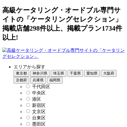
高級ケータリング・オードブル専門サ
イトの「ケータリングセレクション」
掲載店舗298件以上、掲載プラン1734件
以上!
エリアから探す
東京都
神奈川県
埼玉県
千葉県
愛知県
大阪府
京都府
兵庫県
福岡県
千代田区
中央区
港区
新宿区
文京区
台東区
墨田区