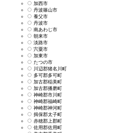
加西市
丹波篠山市
養父市
丹波市
南あわじ市
朝来市
淡路市
宍粟市
加東市
たつの市
川辺郡猪名川町
多可郡多可町
加古郡稲美町
加古郡播磨町
神崎郡市川町
神崎郡福崎町
神崎郡神河町
揖保郡太子町
赤穂郡上郡町
佐用郡佐用町