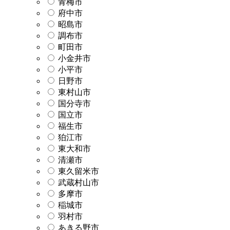
青梅市
府中市
昭島市
調布市
町田市
小金井市
小平市
日野市
東村山市
国分寺市
国立市
福生市
狛江市
東大和市
清瀬市
東久留米市
武蔵村山市
多摩市
稲城市
羽村市
あきる野市