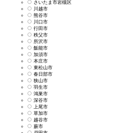
さいたま市岩槻区
川越市
熊谷市
川口市
行田市
秩父市
所沢市
飯能市
加須市
本庄市
東松山市
春日部市
狭山市
羽生市
鴻巣市
深谷市
上尾市
草加市
越谷市
蕨市
戸田市