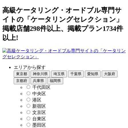
高級ケータリング・オードブル専門サ
イトの「ケータリングセレクション」
掲載店舗298件以上、掲載プラン1734件
以上!
エリアから探す
東京都
神奈川県
埼玉県
千葉県
愛知県
大阪府
京都府
兵庫県
福岡県
千代田区
中央区
港区
新宿区
文京区
台東区
墨田区