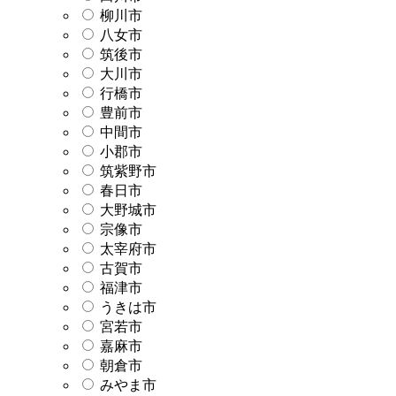
柳川市
八女市
筑後市
大川市
行橋市
豊前市
中間市
小郡市
筑紫野市
春日市
大野城市
宗像市
太宰府市
古賀市
福津市
うきは市
宮若市
嘉麻市
朝倉市
みやま市