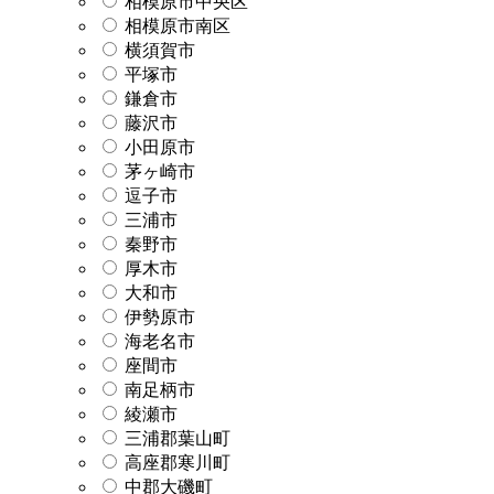
相模原市中央区
相模原市南区
横須賀市
平塚市
鎌倉市
藤沢市
小田原市
茅ヶ崎市
逗子市
三浦市
秦野市
厚木市
大和市
伊勢原市
海老名市
座間市
南足柄市
綾瀬市
三浦郡葉山町
高座郡寒川町
中郡大磯町