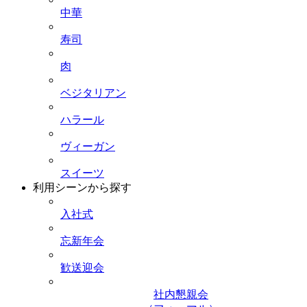
中華
寿司
肉
ベジタリアン
ハラール
ヴィーガン
スイーツ
利用シーンから探す
入社式
忘新年会
歓送迎会
社内懇親会