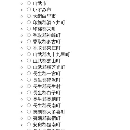
山武市
いすみ市
大網白里市
印旛郡酒々井町
印旛郡栄町
香取郡神崎町
香取郡多古町
香取郡東庄町
山武郡九十九里町
山武郡芝山町
山武郡横芝光町
長生郡一宮町
長生郡睦沢町
長生郡長生村
長生郡白子町
長生郡長柄町
長生郡長南町
夷隅郡大多喜町
夷隅郡御宿町
安房郡鋸南町