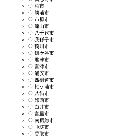
柏市
勝浦市
市原市
流山市
八千代市
我孫子市
鴨川市
鎌ケ谷市
君津市
富津市
浦安市
四街道市
袖ケ浦市
八街市
印西市
白井市
富里市
南房総市
匝瑳市
香取市