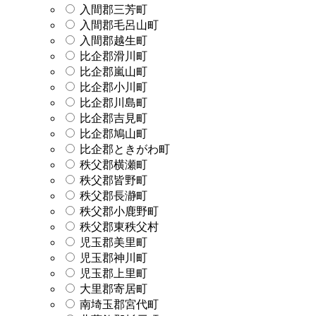
入間郡三芳町
入間郡毛呂山町
入間郡越生町
比企郡滑川町
比企郡嵐山町
比企郡小川町
比企郡川島町
比企郡吉見町
比企郡鳩山町
比企郡ときがわ町
秩父郡横瀬町
秩父郡皆野町
秩父郡長瀞町
秩父郡小鹿野町
秩父郡東秩父村
児玉郡美里町
児玉郡神川町
児玉郡上里町
大里郡寄居町
南埼玉郡宮代町