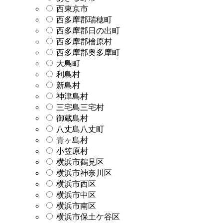
西東京市
西多摩郡瑞穂町
西多摩郡日の出町
西多摩郡檜原村
西多摩郡奥多摩町
大島町
利島村
新島村
神津島村
三宅島三宅村
御蔵島村
八丈島八丈町
青ヶ島村
小笠原村
横浜市鶴見区
横浜市神奈川区
横浜市西区
横浜市中区
横浜市南区
横浜市保土ケ谷区