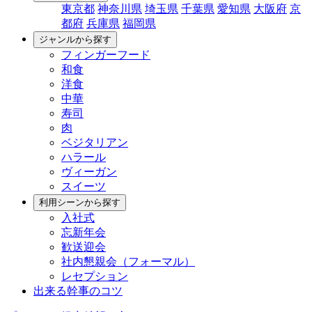
東京都
神奈川県
埼玉県
千葉県
愛知県
大阪府
京
都府
兵庫県
福岡県
ジャンルから探す
フィンガーフード
和食
洋食
中華
寿司
肉
ベジタリアン
ハラール
ヴィーガン
スイーツ
利用シーンから探す
入社式
忘新年会
歓送迎会
社内懇親会（フォーマル）
レセプション
出来る幹事のコツ