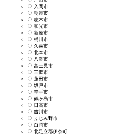
入間市
朝霞市
志木市
和光市
新座市
桶川市
久喜市
北本市
八潮市
富士見市
三郷市
蓮田市
坂戸市
幸手市
鶴ヶ島市
日高市
吉川市
ふじみ野市
白岡市
北足立郡伊奈町