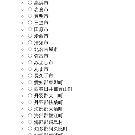
高浜市
岩倉市
豊明市
日進市
田原市
愛西市
清須市
北名古屋市
弥富市
みよし市
あま市
長久手市
愛知郡東郷町
西春日井郡豊山町
丹羽郡大口町
丹羽郡扶桑町
海部郡大治町
海部郡蟹江町
海部郡飛島村
知多郡阿久比町