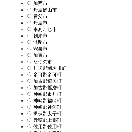
加西市
丹波篠山市
養父市
丹波市
南あわじ市
朝来市
淡路市
宍粟市
加東市
たつの市
川辺郡猪名川町
多可郡多可町
加古郡稲美町
加古郡播磨町
神崎郡市川町
神崎郡福崎町
神崎郡神河町
揖保郡太子町
赤穂郡上郡町
佐用郡佐用町