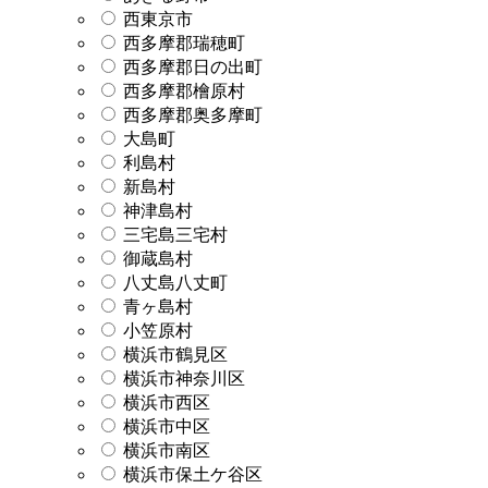
西東京市
西多摩郡瑞穂町
西多摩郡日の出町
西多摩郡檜原村
西多摩郡奥多摩町
大島町
利島村
新島村
神津島村
三宅島三宅村
御蔵島村
八丈島八丈町
青ヶ島村
小笠原村
横浜市鶴見区
横浜市神奈川区
横浜市西区
横浜市中区
横浜市南区
横浜市保土ケ谷区