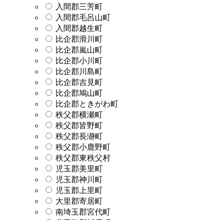
入間郡三芳町
入間郡毛呂山町
入間郡越生町
比企郡滑川町
比企郡嵐山町
比企郡小川町
比企郡川島町
比企郡吉見町
比企郡鳩山町
比企郡ときがわ町
秩父郡横瀬町
秩父郡皆野町
秩父郡長瀞町
秩父郡小鹿野町
秩父郡東秩父村
児玉郡美里町
児玉郡神川町
児玉郡上里町
大里郡寄居町
南埼玉郡宮代町