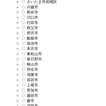
さいたま市岩槻区
川越市
熊谷市
川口市
行田市
秩父市
所沢市
飯能市
加須市
本庄市
東松山市
春日部市
狭山市
羽生市
鴻巣市
深谷市
上尾市
草加市
越谷市
蕨市
戸田市