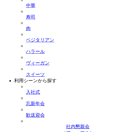
中華
寿司
肉
ベジタリアン
ハラール
ヴィーガン
スイーツ
利用シーンから探す
入社式
忘新年会
歓送迎会
社内懇親会