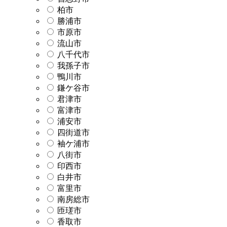
柏市
勝浦市
市原市
流山市
八千代市
我孫子市
鴨川市
鎌ケ谷市
君津市
富津市
浦安市
四街道市
袖ケ浦市
八街市
印西市
白井市
富里市
南房総市
匝瑳市
香取市