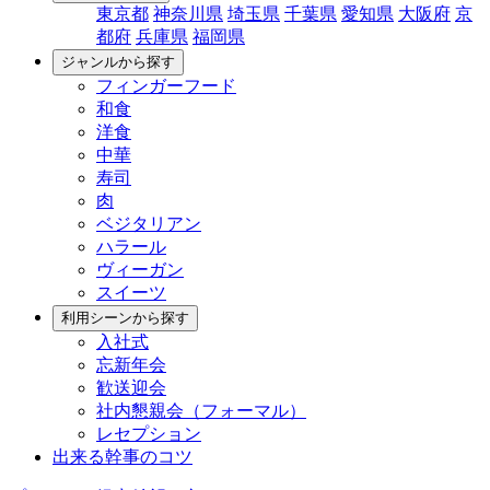
東京都
神奈川県
埼玉県
千葉県
愛知県
大阪府
京
都府
兵庫県
福岡県
ジャンルから探す
フィンガーフード
和食
洋食
中華
寿司
肉
ベジタリアン
ハラール
ヴィーガン
スイーツ
利用シーンから探す
入社式
忘新年会
歓送迎会
社内懇親会（フォーマル）
レセプション
出来る幹事のコツ