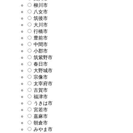
柳川市
八女市
筑後市
大川市
行橋市
豊前市
中間市
小郡市
筑紫野市
春日市
大野城市
宗像市
太宰府市
古賀市
福津市
うきは市
宮若市
嘉麻市
朝倉市
みやま市