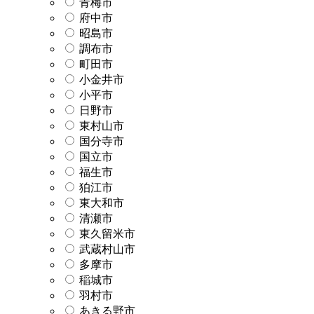
青梅市
府中市
昭島市
調布市
町田市
小金井市
小平市
日野市
東村山市
国分寺市
国立市
福生市
狛江市
東大和市
清瀬市
東久留米市
武蔵村山市
多摩市
稲城市
羽村市
あきる野市