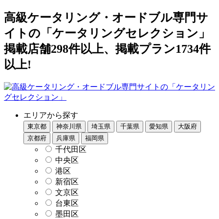
高級ケータリング・オードブル専門サ
イトの「ケータリングセレクション」
掲載店舗298件以上、掲載プラン1734件
以上!
エリアから探す
東京都
神奈川県
埼玉県
千葉県
愛知県
大阪府
京都府
兵庫県
福岡県
千代田区
中央区
港区
新宿区
文京区
台東区
墨田区