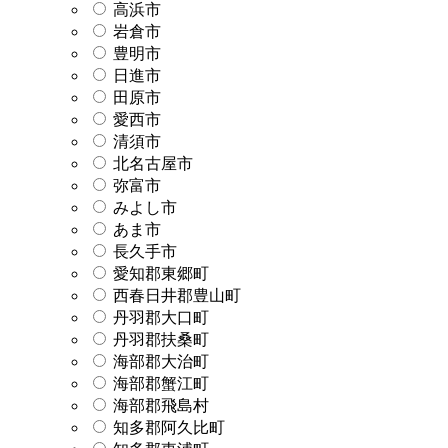
高浜市
岩倉市
豊明市
日進市
田原市
愛西市
清須市
北名古屋市
弥富市
みよし市
あま市
長久手市
愛知郡東郷町
西春日井郡豊山町
丹羽郡大口町
丹羽郡扶桑町
海部郡大治町
海部郡蟹江町
海部郡飛島村
知多郡阿久比町