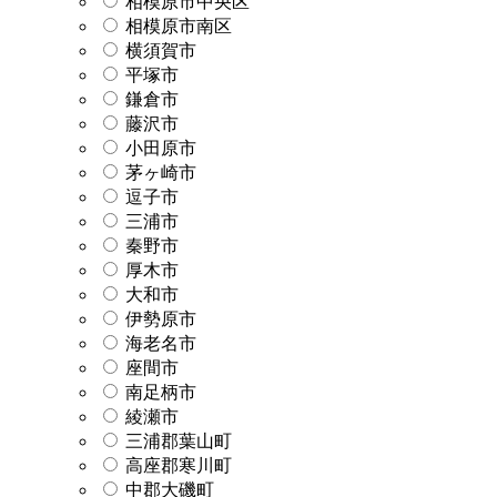
相模原市中央区
相模原市南区
横須賀市
平塚市
鎌倉市
藤沢市
小田原市
茅ヶ崎市
逗子市
三浦市
秦野市
厚木市
大和市
伊勢原市
海老名市
座間市
南足柄市
綾瀬市
三浦郡葉山町
高座郡寒川町
中郡大磯町