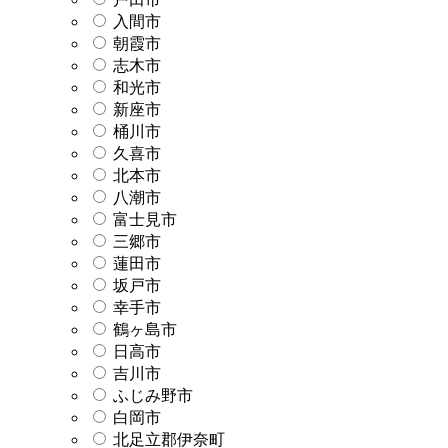
入間市
朝霞市
志木市
和光市
新座市
桶川市
久喜市
北本市
八潮市
富士見市
三郷市
蓮田市
坂戸市
幸手市
鶴ヶ島市
日高市
吉川市
ふじみ野市
白岡市
北足立郡伊奈町