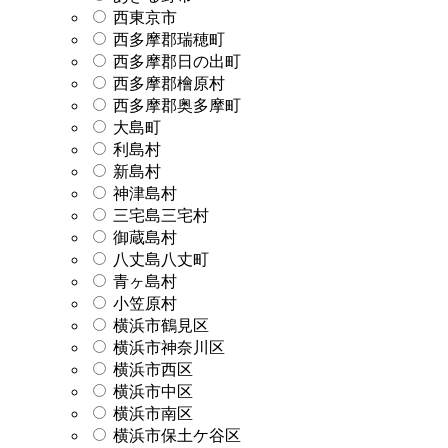
西東京市
西多摩郡瑞穂町
西多摩郡日の出町
西多摩郡檜原村
西多摩郡奥多摩町
大島町
利島村
新島村
神津島村
三宅島三宅村
御蔵島村
八丈島八丈町
青ヶ島村
小笠原村
横浜市鶴見区
横浜市神奈川区
横浜市西区
横浜市中区
横浜市南区
横浜市保土ケ谷区