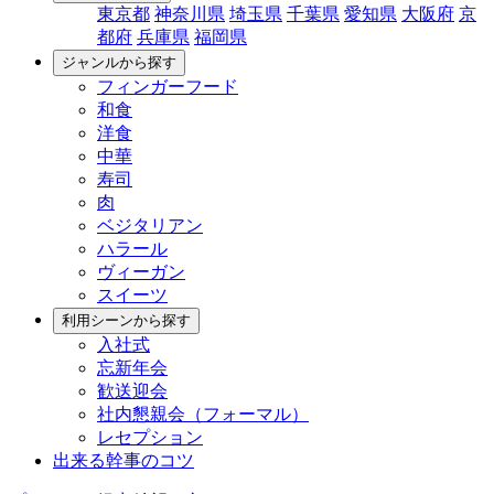
東京都
神奈川県
埼玉県
千葉県
愛知県
大阪府
京
都府
兵庫県
福岡県
ジャンルから探す
フィンガーフード
和食
洋食
中華
寿司
肉
ベジタリアン
ハラール
ヴィーガン
スイーツ
利用シーンから探す
入社式
忘新年会
歓送迎会
社内懇親会（フォーマル）
レセプション
出来る幹事のコツ