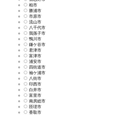
柏市
勝浦市
市原市
流山市
八千代市
我孫子市
鴨川市
鎌ケ谷市
君津市
富津市
浦安市
四街道市
袖ケ浦市
八街市
印西市
白井市
富里市
南房総市
匝瑳市
香取市