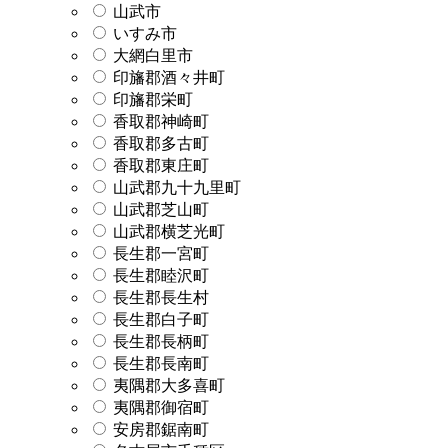
山武市
いすみ市
大網白里市
印旛郡酒々井町
印旛郡栄町
香取郡神崎町
香取郡多古町
香取郡東庄町
山武郡九十九里町
山武郡芝山町
山武郡横芝光町
長生郡一宮町
長生郡睦沢町
長生郡長生村
長生郡白子町
長生郡長柄町
長生郡長南町
夷隅郡大多喜町
夷隅郡御宿町
安房郡鋸南町