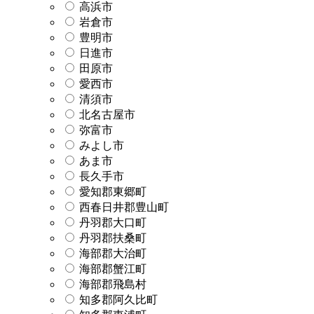
高浜市
岩倉市
豊明市
日進市
田原市
愛西市
清須市
北名古屋市
弥富市
みよし市
あま市
長久手市
愛知郡東郷町
西春日井郡豊山町
丹羽郡大口町
丹羽郡扶桑町
海部郡大治町
海部郡蟹江町
海部郡飛島村
知多郡阿久比町