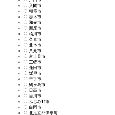
入間市
朝霞市
志木市
和光市
新座市
桶川市
久喜市
北本市
八潮市
富士見市
三郷市
蓮田市
坂戸市
幸手市
鶴ヶ島市
日高市
吉川市
ふじみ野市
白岡市
北足立郡伊奈町