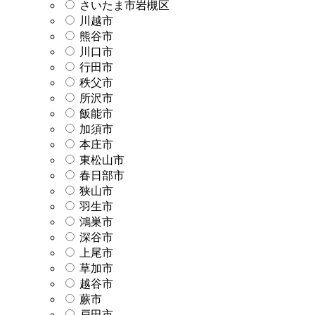
さいたま市岩槻区
川越市
熊谷市
川口市
行田市
秩父市
所沢市
飯能市
加須市
本庄市
東松山市
春日部市
狭山市
羽生市
鴻巣市
深谷市
上尾市
草加市
越谷市
蕨市
戸田市