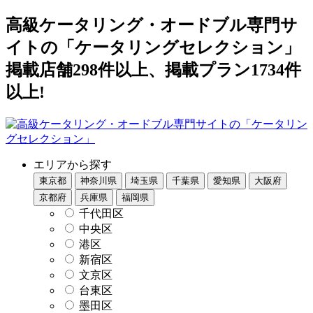
高級ケータリング・オードブル専門サ
イトの「ケータリングセレクション」
掲載店舗298件以上、掲載プラン1734件
以上!
エリアから探す
東京都
神奈川県
埼玉県
千葉県
愛知県
大阪府
京都府
兵庫県
福岡県
千代田区
中央区
港区
新宿区
文京区
台東区
墨田区