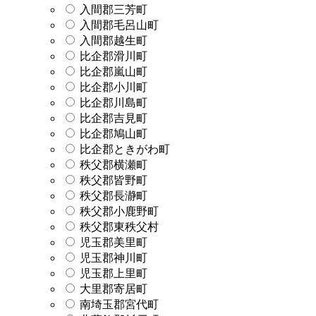
入間郡三芳町
入間郡毛呂山町
入間郡越生町
比企郡滑川町
比企郡嵐山町
比企郡小川町
比企郡川島町
比企郡吉見町
比企郡鳩山町
比企郡ときがわ町
秩父郡横瀬町
秩父郡皆野町
秩父郡長瀞町
秩父郡小鹿野町
秩父郡東秩父村
児玉郡美里町
児玉郡神川町
児玉郡上里町
大里郡寄居町
南埼玉郡宮代町