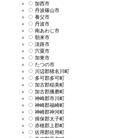
加西市
丹波篠山市
養父市
丹波市
南あわじ市
朝来市
淡路市
宍粟市
加東市
たつの市
川辺郡猪名川町
多可郡多可町
加古郡稲美町
加古郡播磨町
神崎郡市川町
神崎郡福崎町
神崎郡神河町
揖保郡太子町
赤穂郡上郡町
佐用郡佐用町