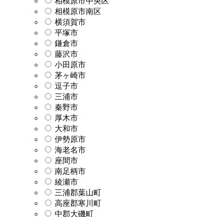
相模原市中央区
相模原市南区
横須賀市
平塚市
鎌倉市
藤沢市
小田原市
茅ヶ崎市
逗子市
三浦市
秦野市
厚木市
大和市
伊勢原市
海老名市
座間市
南足柄市
綾瀬市
三浦郡葉山町
高座郡寒川町
中郡大磯町