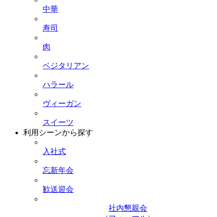
中華
寿司
肉
ベジタリアン
ハラール
ヴィーガン
スイーツ
利用シーンから探す
入社式
忘新年会
歓送迎会
社内懇親会