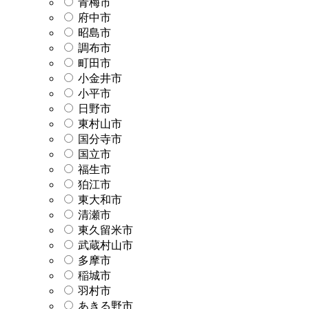
青梅市
府中市
昭島市
調布市
町田市
小金井市
小平市
日野市
東村山市
国分寺市
国立市
福生市
狛江市
東大和市
清瀬市
東久留米市
武蔵村山市
多摩市
稲城市
羽村市
あきる野市