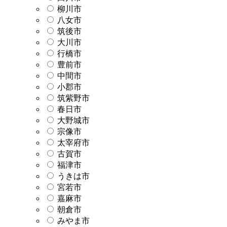
柳川市
八女市
筑後市
大川市
行橋市
豊前市
中間市
小郡市
筑紫野市
春日市
大野城市
宗像市
太宰府市
古賀市
福津市
うきは市
宮若市
嘉麻市
朝倉市
みやま市