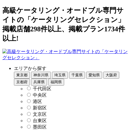
高級ケータリング・オードブル専門サ
イトの「ケータリングセレクション」
掲載店舗298件以上、掲載プラン1734件
以上!
エリアから探す
東京都
神奈川県
埼玉県
千葉県
愛知県
大阪府
京都府
兵庫県
福岡県
千代田区
中央区
港区
新宿区
文京区
台東区
墨田区