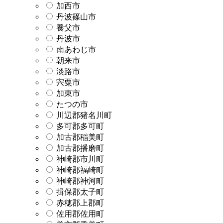
加西市
丹波篠山市
養父市
丹波市
南あわじ市
朝来市
淡路市
宍粟市
加東市
たつの市
川辺郡猪名川町
多可郡多可町
加古郡稲美町
加古郡播磨町
神崎郡市川町
神崎郡福崎町
神崎郡神河町
揖保郡太子町
赤穂郡上郡町
佐用郡佐用町