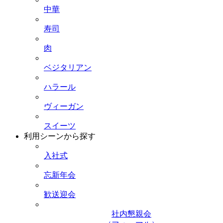
中華
寿司
肉
ベジタリアン
ハラール
ヴィーガン
スイーツ
利用シーンから探す
入社式
忘新年会
歓送迎会
社内懇親会