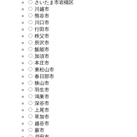
さいたま市岩槻区
川越市
熊谷市
川口市
行田市
秩父市
所沢市
飯能市
加須市
本庄市
東松山市
春日部市
狭山市
羽生市
鴻巣市
深谷市
上尾市
草加市
越谷市
蕨市
戸田市