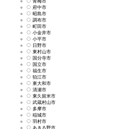
青梅市
府中市
昭島市
調布市
町田市
小金井市
小平市
日野市
東村山市
国分寺市
国立市
福生市
狛江市
東大和市
清瀬市
東久留米市
武蔵村山市
多摩市
稲城市
羽村市
あきる野市