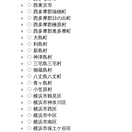
西東京市
西多摩郡瑞穂町
西多摩郡日の出町
西多摩郡檜原村
西多摩郡奥多摩町
大島町
利島村
新島村
神津島村
三宅島三宅村
御蔵島村
八丈島八丈町
青ヶ島村
小笠原村
横浜市鶴見区
横浜市神奈川区
横浜市西区
横浜市中区
横浜市南区
横浜市保土ケ谷区