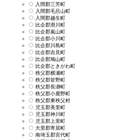
入間郡三芳町
入間郡毛呂山町
入間郡越生町
比企郡滑川町
比企郡嵐山町
比企郡小川町
比企郡川島町
比企郡吉見町
比企郡鳩山町
比企郡ときがわ町
秩父郡横瀬町
秩父郡皆野町
秩父郡長瀞町
秩父郡小鹿野町
秩父郡東秩父村
児玉郡美里町
児玉郡神川町
児玉郡上里町
大里郡寄居町
南埼玉郡宮代町