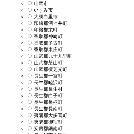
山武市
いすみ市
大網白里市
印旛郡酒々井町
印旛郡栄町
香取郡神崎町
香取郡多古町
香取郡東庄町
山武郡九十九里町
山武郡芝山町
山武郡横芝光町
長生郡一宮町
長生郡睦沢町
長生郡長生村
長生郡白子町
長生郡長柄町
長生郡長南町
夷隅郡大多喜町
夷隅郡御宿町
安房郡鋸南町