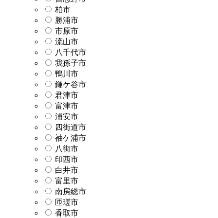
柏市
勝浦市
市原市
流山市
八千代市
我孫子市
鴨川市
鎌ケ谷市
君津市
富津市
浦安市
四街道市
袖ケ浦市
八街市
印西市
白井市
富里市
南房総市
匝瑳市
香取市