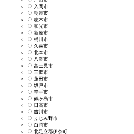
入間市
朝霞市
志木市
和光市
新座市
桶川市
久喜市
北本市
八潮市
富士見市
三郷市
蓮田市
坂戸市
幸手市
鶴ヶ島市
日高市
吉川市
ふじみ野市
白岡市
北足立郡伊奈町