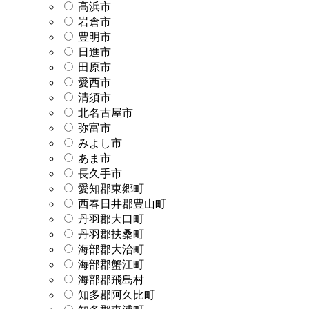
高浜市
岩倉市
豊明市
日進市
田原市
愛西市
清須市
北名古屋市
弥富市
みよし市
あま市
長久手市
愛知郡東郷町
西春日井郡豊山町
丹羽郡大口町
丹羽郡扶桑町
海部郡大治町
海部郡蟹江町
海部郡飛島村
知多郡阿久比町