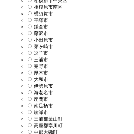
相模原市中央区
相模原市南区
横須賀市
平塚市
鎌倉市
藤沢市
小田原市
茅ヶ崎市
逗子市
三浦市
秦野市
厚木市
大和市
伊勢原市
海老名市
座間市
南足柄市
綾瀬市
三浦郡葉山町
高座郡寒川町
中郡大磯町