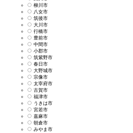
柳川市
八女市
筑後市
大川市
行橋市
豊前市
中間市
小郡市
筑紫野市
春日市
大野城市
宗像市
太宰府市
古賀市
福津市
うきは市
宮若市
嘉麻市
朝倉市
みやま市