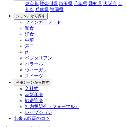
東京都
神奈川県
埼玉県
千葉県
愛知県
大阪府
京
都府
兵庫県
福岡県
ジャンルから探す
フィンガーフード
和食
洋食
中華
寿司
肉
ベジタリアン
ハラール
ヴィーガン
スイーツ
利用シーンから探す
入社式
忘新年会
歓送迎会
社内懇親会（フォーマル）
レセプション
出来る幹事のコツ