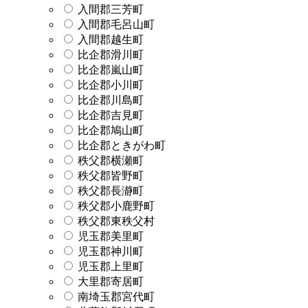
入間郡三芳町
入間郡毛呂山町
入間郡越生町
比企郡滑川町
比企郡嵐山町
比企郡小川町
比企郡川島町
比企郡吉見町
比企郡鳩山町
比企郡ときがわ町
秩父郡横瀬町
秩父郡皆野町
秩父郡長瀞町
秩父郡小鹿野町
秩父郡東秩父村
児玉郡美里町
児玉郡神川町
児玉郡上里町
大里郡寄居町
南埼玉郡宮代町