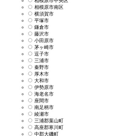
相模原市中央区
相模原市南区
横須賀市
平塚市
鎌倉市
藤沢市
小田原市
茅ヶ崎市
逗子市
三浦市
秦野市
厚木市
大和市
伊勢原市
海老名市
座間市
南足柄市
綾瀬市
三浦郡葉山町
高座郡寒川町
中郡大磯町