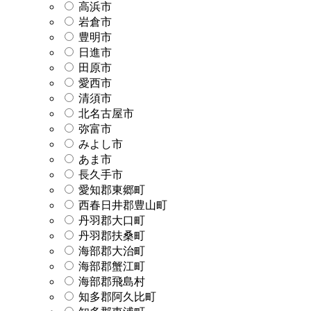
高浜市
岩倉市
豊明市
日進市
田原市
愛西市
清須市
北名古屋市
弥富市
みよし市
あま市
長久手市
愛知郡東郷町
西春日井郡豊山町
丹羽郡大口町
丹羽郡扶桑町
海部郡大治町
海部郡蟹江町
海部郡飛島村
知多郡阿久比町