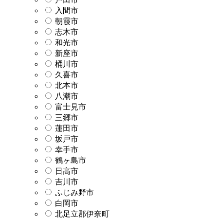
入間市
朝霞市
志木市
和光市
新座市
桶川市
久喜市
北本市
八潮市
富士見市
三郷市
蓮田市
坂戸市
幸手市
鶴ヶ島市
日高市
吉川市
ふじみ野市
白岡市
北足立郡伊奈町