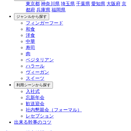
東京都
神奈川県
埼玉県
千葉県
愛知県
大阪府
京
都府
兵庫県
福岡県
ジャンルから探す
フィンガーフード
和食
洋食
中華
寿司
肉
ベジタリアン
ハラール
ヴィーガン
スイーツ
利用シーンから探す
入社式
忘新年会
歓送迎会
社内懇親会（フォーマル）
レセプション
出来る幹事のコツ