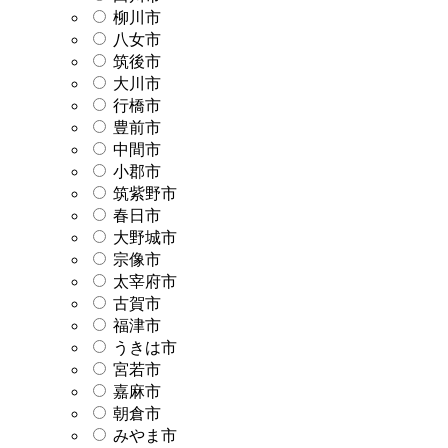
柳川市
八女市
筑後市
大川市
行橋市
豊前市
中間市
小郡市
筑紫野市
春日市
大野城市
宗像市
太宰府市
古賀市
福津市
うきは市
宮若市
嘉麻市
朝倉市
みやま市