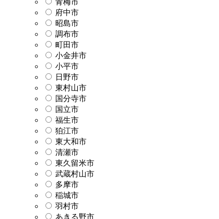
青梅市
府中市
昭島市
調布市
町田市
小金井市
小平市
日野市
東村山市
国分寺市
国立市
福生市
狛江市
東大和市
清瀬市
東久留米市
武蔵村山市
多摩市
稲城市
羽村市
あきる野市