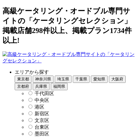
高級ケータリング・オードブル専門サ
イトの「ケータリングセレクション」
掲載店舗298件以上、掲載プラン1734件
以上!
エリアから探す
東京都
神奈川県
埼玉県
千葉県
愛知県
大阪府
京都府
兵庫県
福岡県
千代田区
中央区
港区
新宿区
文京区
台東区
墨田区