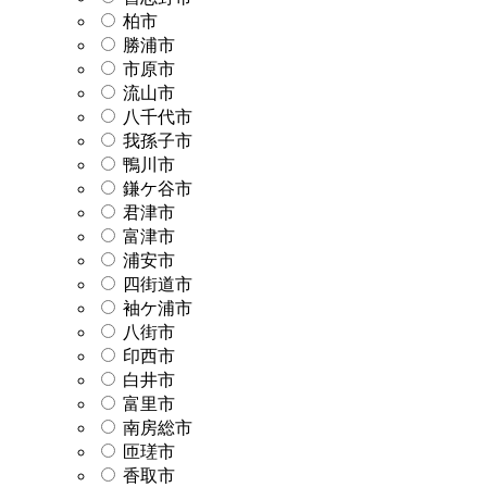
柏市
勝浦市
市原市
流山市
八千代市
我孫子市
鴨川市
鎌ケ谷市
君津市
富津市
浦安市
四街道市
袖ケ浦市
八街市
印西市
白井市
富里市
南房総市
匝瑳市
香取市