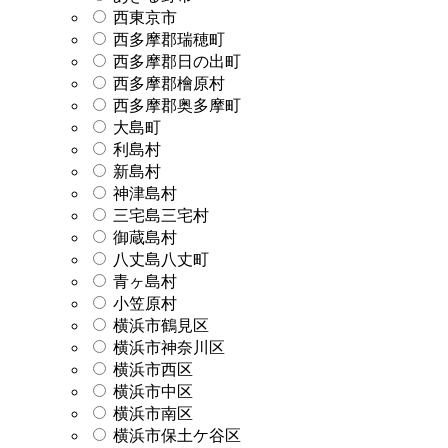
西東京市
西多摩郡瑞穂町
西多摩郡日の出町
西多摩郡檜原村
西多摩郡奥多摩町
大島町
利島村
新島村
神津島村
三宅島三宅村
御蔵島村
八丈島八丈町
青ヶ島村
小笠原村
横浜市鶴見区
横浜市神奈川区
横浜市西区
横浜市中区
横浜市南区
横浜市保土ケ谷区