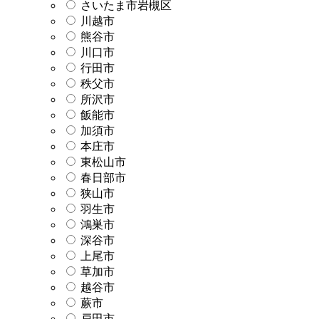
さいたま市岩槻区
川越市
熊谷市
川口市
行田市
秩父市
所沢市
飯能市
加須市
本庄市
東松山市
春日部市
狭山市
羽生市
鴻巣市
深谷市
上尾市
草加市
越谷市
蕨市
戸田市