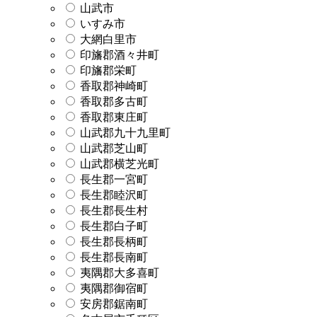
山武市
いすみ市
大網白里市
印旛郡酒々井町
印旛郡栄町
香取郡神崎町
香取郡多古町
香取郡東庄町
山武郡九十九里町
山武郡芝山町
山武郡横芝光町
長生郡一宮町
長生郡睦沢町
長生郡長生村
長生郡白子町
長生郡長柄町
長生郡長南町
夷隅郡大多喜町
夷隅郡御宿町
安房郡鋸南町