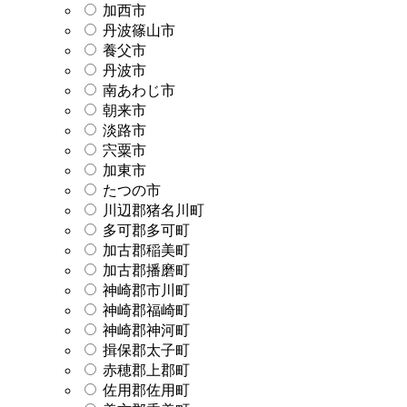
加西市
丹波篠山市
養父市
丹波市
南あわじ市
朝来市
淡路市
宍粟市
加東市
たつの市
川辺郡猪名川町
多可郡多可町
加古郡稲美町
加古郡播磨町
神崎郡市川町
神崎郡福崎町
神崎郡神河町
揖保郡太子町
赤穂郡上郡町
佐用郡佐用町