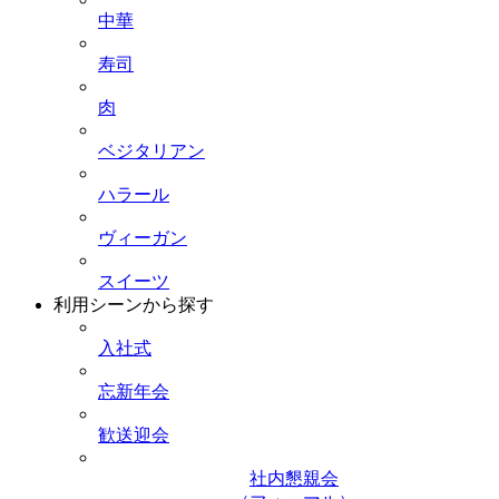
中華
寿司
肉
ベジタリアン
ハラール
ヴィーガン
スイーツ
利用シーンから探す
入社式
忘新年会
歓送迎会
社内懇親会