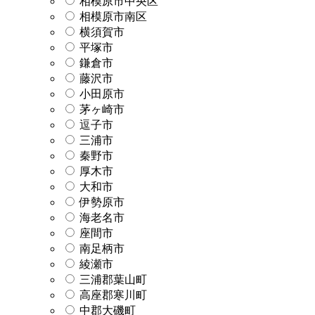
相模原市中央区
相模原市南区
横須賀市
平塚市
鎌倉市
藤沢市
小田原市
茅ヶ崎市
逗子市
三浦市
秦野市
厚木市
大和市
伊勢原市
海老名市
座間市
南足柄市
綾瀬市
三浦郡葉山町
高座郡寒川町
中郡大磯町