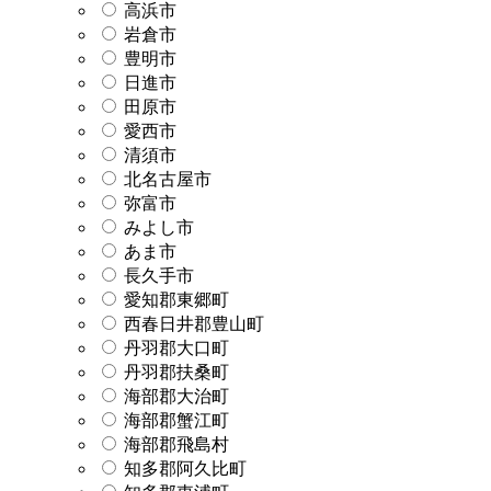
高浜市
岩倉市
豊明市
日進市
田原市
愛西市
清須市
北名古屋市
弥富市
みよし市
あま市
長久手市
愛知郡東郷町
西春日井郡豊山町
丹羽郡大口町
丹羽郡扶桑町
海部郡大治町
海部郡蟹江町
海部郡飛島村
知多郡阿久比町