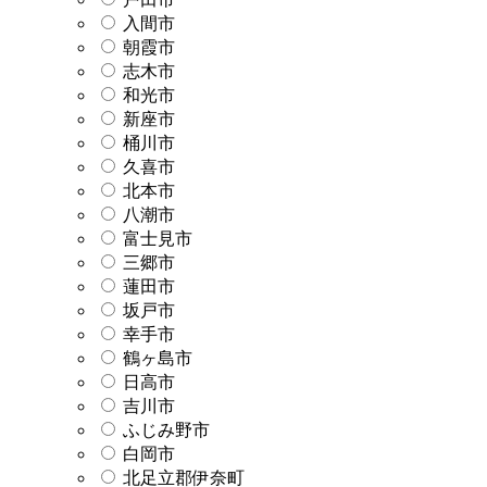
入間市
朝霞市
志木市
和光市
新座市
桶川市
久喜市
北本市
八潮市
富士見市
三郷市
蓮田市
坂戸市
幸手市
鶴ヶ島市
日高市
吉川市
ふじみ野市
白岡市
北足立郡伊奈町