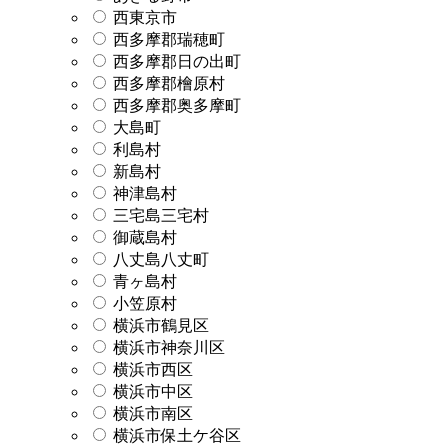
西東京市
西多摩郡瑞穂町
西多摩郡日の出町
西多摩郡檜原村
西多摩郡奥多摩町
大島町
利島村
新島村
神津島村
三宅島三宅村
御蔵島村
八丈島八丈町
青ヶ島村
小笠原村
横浜市鶴見区
横浜市神奈川区
横浜市西区
横浜市中区
横浜市南区
横浜市保土ケ谷区