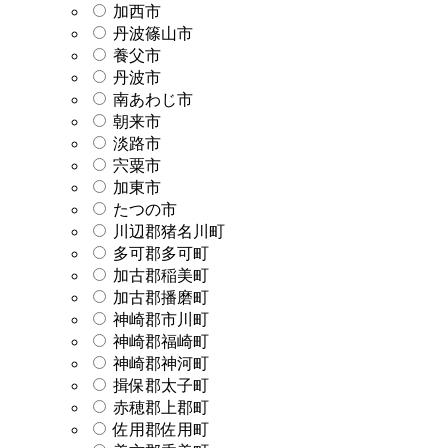
加西市
丹波篠山市
養父市
丹波市
南あわじ市
朝来市
淡路市
宍粟市
加東市
たつの市
川辺郡猪名川町
多可郡多可町
加古郡稲美町
加古郡播磨町
神崎郡市川町
神崎郡福崎町
神崎郡神河町
揖保郡太子町
赤穂郡上郡町
佐用郡佐用町