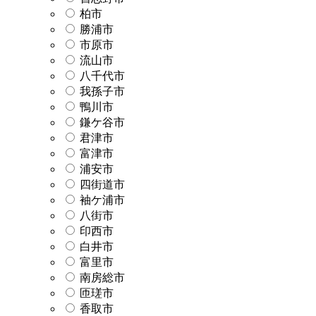
柏市
勝浦市
市原市
流山市
八千代市
我孫子市
鴨川市
鎌ケ谷市
君津市
富津市
浦安市
四街道市
袖ケ浦市
八街市
印西市
白井市
富里市
南房総市
匝瑳市
香取市