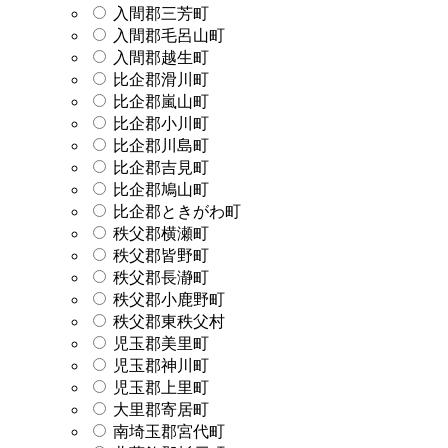
入間郡三芳町
入間郡毛呂山町
入間郡越生町
比企郡滑川町
比企郡嵐山町
比企郡小川町
比企郡川島町
比企郡吉見町
比企郡鳩山町
比企郡ときがわ町
秩父郡横瀬町
秩父郡皆野町
秩父郡長瀞町
秩父郡小鹿野町
秩父郡東秩父村
児玉郡美里町
児玉郡神川町
児玉郡上里町
大里郡寄居町
南埼玉郡宮代町