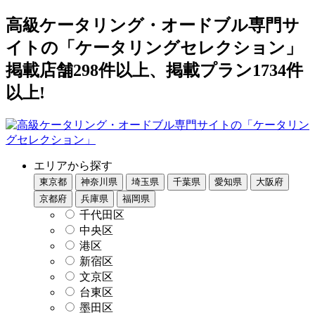
高級ケータリング・オードブル専門サ
イトの「ケータリングセレクション」
掲載店舗298件以上、掲載プラン1734件
以上!
エリアから探す
東京都
神奈川県
埼玉県
千葉県
愛知県
大阪府
京都府
兵庫県
福岡県
千代田区
中央区
港区
新宿区
文京区
台東区
墨田区