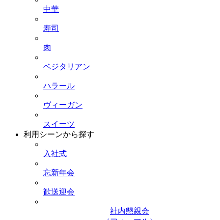
中華
寿司
肉
ベジタリアン
ハラール
ヴィーガン
スイーツ
利用シーンから探す
入社式
忘新年会
歓送迎会
社内懇親会