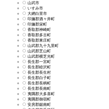
山武市
いすみ市
大網白里市
印旛郡酒々井町
印旛郡栄町
香取郡神崎町
香取郡多古町
香取郡東庄町
山武郡九十九里町
山武郡芝山町
山武郡横芝光町
長生郡一宮町
長生郡睦沢町
長生郡長生村
長生郡白子町
長生郡長柄町
長生郡長南町
夷隅郡大多喜町
夷隅郡御宿町
安房郡鋸南町