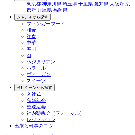
東京都
神奈川県
埼玉県
千葉県
愛知県
大阪府
京
都府
兵庫県
福岡県
ジャンルから探す
フィンガーフード
和食
洋食
中華
寿司
肉
ベジタリアン
ハラール
ヴィーガン
スイーツ
利用シーンから探す
入社式
忘新年会
歓送迎会
社内懇親会（フォーマル）
レセプション
出来る幹事のコツ