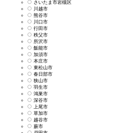
さいたま市岩槻区
川越市
熊谷市
川口市
行田市
秩父市
所沢市
飯能市
加須市
本庄市
東松山市
春日部市
狭山市
羽生市
鴻巣市
深谷市
上尾市
草加市
越谷市
蕨市
戸田市