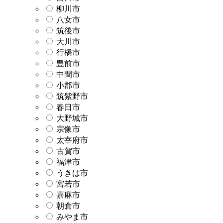
柳川市
八女市
筑後市
大川市
行橋市
豊前市
中間市
小郡市
筑紫野市
春日市
大野城市
宗像市
太宰府市
古賀市
福津市
うきは市
宮若市
嘉麻市
朝倉市
みやま市