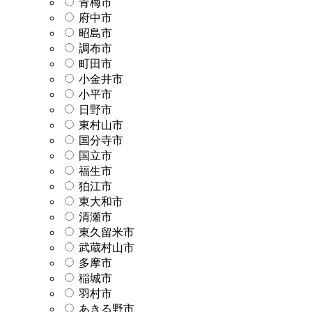
青梅市
府中市
昭島市
調布市
町田市
小金井市
小平市
日野市
東村山市
国分寺市
国立市
福生市
狛江市
東大和市
清瀬市
東久留米市
武蔵村山市
多摩市
稲城市
羽村市
あきる野市