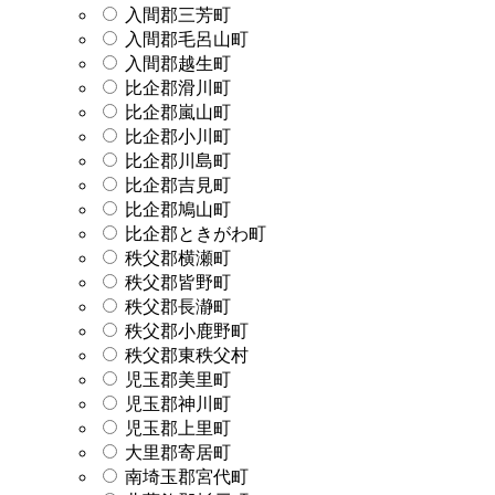
入間郡三芳町
入間郡毛呂山町
入間郡越生町
比企郡滑川町
比企郡嵐山町
比企郡小川町
比企郡川島町
比企郡吉見町
比企郡鳩山町
比企郡ときがわ町
秩父郡横瀬町
秩父郡皆野町
秩父郡長瀞町
秩父郡小鹿野町
秩父郡東秩父村
児玉郡美里町
児玉郡神川町
児玉郡上里町
大里郡寄居町
南埼玉郡宮代町