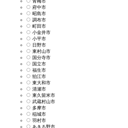
青梅市
府中市
昭島市
調布市
町田市
小金井市
小平市
日野市
東村山市
国分寺市
国立市
福生市
狛江市
東大和市
清瀬市
東久留米市
武蔵村山市
多摩市
稲城市
羽村市
あきる野市