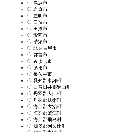
高浜市
岩倉市
豊明市
日進市
田原市
愛西市
清須市
北名古屋市
弥富市
みよし市
あま市
長久手市
愛知郡東郷町
西春日井郡豊山町
丹羽郡大口町
丹羽郡扶桑町
海部郡大治町
海部郡蟹江町
海部郡飛島村
知多郡阿久比町