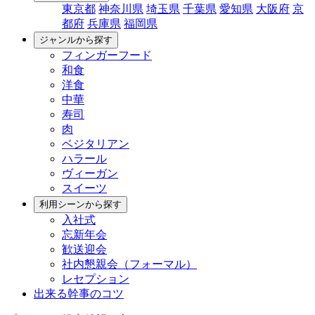
東京都
神奈川県
埼玉県
千葉県
愛知県
大阪府
京
都府
兵庫県
福岡県
ジャンルから探す
フィンガーフード
和食
洋食
中華
寿司
肉
ベジタリアン
ハラール
ヴィーガン
スイーツ
利用シーンから探す
入社式
忘新年会
歓送迎会
社内懇親会（フォーマル）
レセプション
出来る幹事のコツ