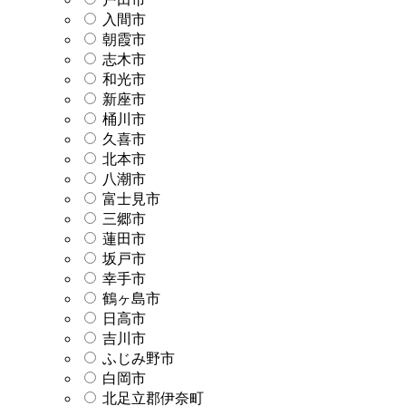
入間市
朝霞市
志木市
和光市
新座市
桶川市
久喜市
北本市
八潮市
富士見市
三郷市
蓮田市
坂戸市
幸手市
鶴ヶ島市
日高市
吉川市
ふじみ野市
白岡市
北足立郡伊奈町