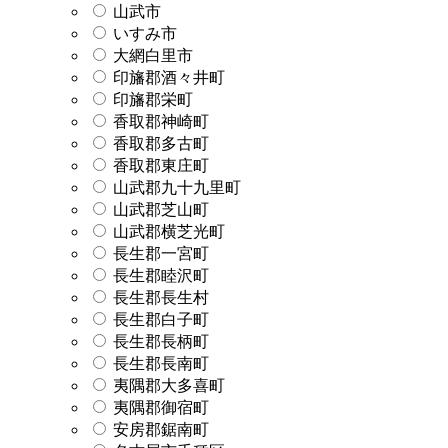
山武市
いすみ市
大網白里市
印旛郡酒々井町
印旛郡栄町
香取郡神崎町
香取郡多古町
香取郡東庄町
山武郡九十九里町
山武郡芝山町
山武郡横芝光町
長生郡一宮町
長生郡睦沢町
長生郡長生村
長生郡白子町
長生郡長柄町
長生郡長南町
夷隅郡大多喜町
夷隅郡御宿町
安房郡鋸南町