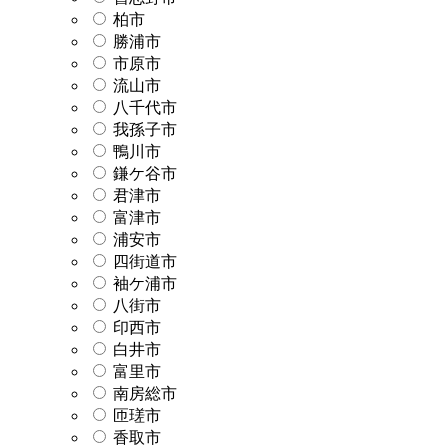
柏市
勝浦市
市原市
流山市
八千代市
我孫子市
鴨川市
鎌ケ谷市
君津市
富津市
浦安市
四街道市
袖ケ浦市
八街市
印西市
白井市
富里市
南房総市
匝瑳市
香取市