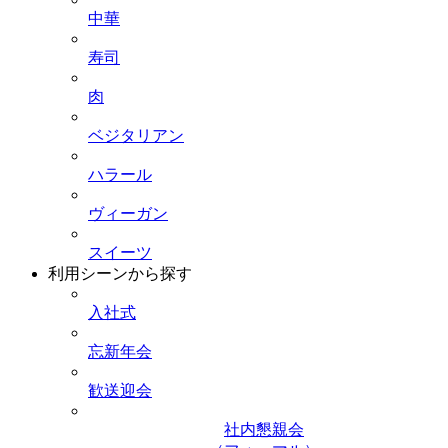
中華
寿司
肉
ベジタリアン
ハラール
ヴィーガン
スイーツ
利用シーンから探す
入社式
忘新年会
歓送迎会
社内懇親会