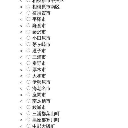
相模原市中央区
相模原市南区
横須賀市
平塚市
鎌倉市
藤沢市
小田原市
茅ヶ崎市
逗子市
三浦市
秦野市
厚木市
大和市
伊勢原市
海老名市
座間市
南足柄市
綾瀬市
三浦郡葉山町
高座郡寒川町
中郡大磯町