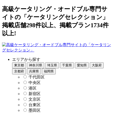
高級ケータリング・オードブル専門サ
イトの「ケータリングセレクション」
掲載店舗298件以上、掲載プラン1734件
以上!
エリアから探す
東京都
神奈川県
埼玉県
千葉県
愛知県
大阪府
京都府
兵庫県
福岡県
千代田区
中央区
港区
新宿区
文京区
台東区
墨田区