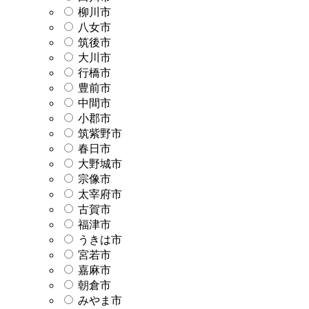
柳川市
八女市
筑後市
大川市
行橋市
豊前市
中間市
小郡市
筑紫野市
春日市
大野城市
宗像市
太宰府市
古賀市
福津市
うきは市
宮若市
嘉麻市
朝倉市
みやま市