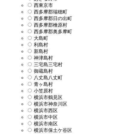
西東京市
西多摩郡瑞穂町
西多摩郡日の出町
西多摩郡檜原村
西多摩郡奥多摩町
大島町
利島村
新島村
神津島村
三宅島三宅村
御蔵島村
八丈島八丈町
青ヶ島村
小笠原村
横浜市鶴見区
横浜市神奈川区
横浜市西区
横浜市中区
横浜市南区
横浜市保土ケ谷区