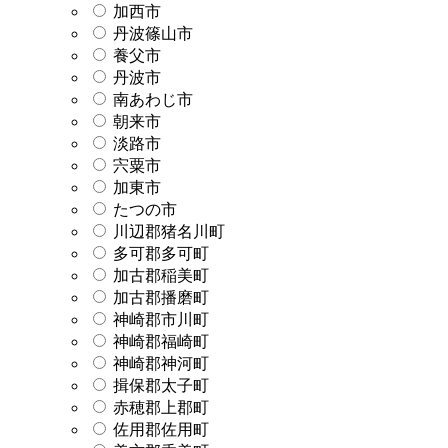
加西市
丹波篠山市
養父市
丹波市
南あわじ市
朝来市
淡路市
宍粟市
加東市
たつの市
川辺郡猪名川町
多可郡多可町
加古郡稲美町
加古郡播磨町
神崎郡市川町
神崎郡福崎町
神崎郡神河町
揖保郡太子町
赤穂郡上郡町
佐用郡佐用町