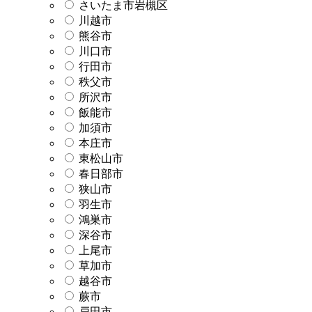
さいたま市岩槻区
川越市
熊谷市
川口市
行田市
秩父市
所沢市
飯能市
加須市
本庄市
東松山市
春日部市
狭山市
羽生市
鴻巣市
深谷市
上尾市
草加市
越谷市
蕨市
戸田市