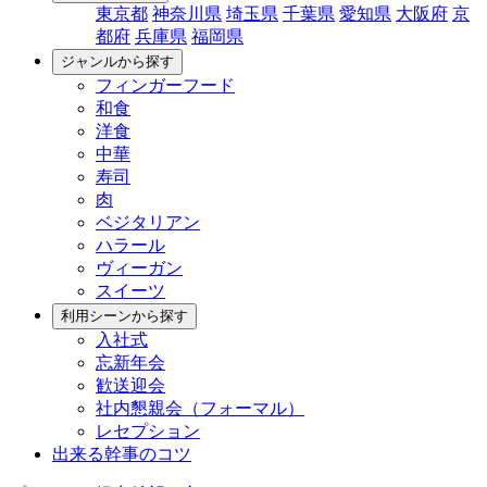
東京都
神奈川県
埼玉県
千葉県
愛知県
大阪府
京
都府
兵庫県
福岡県
ジャンルから探す
フィンガーフード
和食
洋食
中華
寿司
肉
ベジタリアン
ハラール
ヴィーガン
スイーツ
利用シーンから探す
入社式
忘新年会
歓送迎会
社内懇親会（フォーマル）
レセプション
出来る幹事のコツ