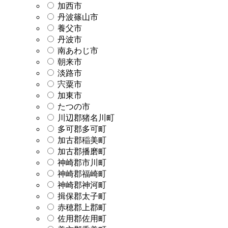
加西市
丹波篠山市
養父市
丹波市
南あわじ市
朝来市
淡路市
宍粟市
加東市
たつの市
川辺郡猪名川町
多可郡多可町
加古郡稲美町
加古郡播磨町
神崎郡市川町
神崎郡福崎町
神崎郡神河町
揖保郡太子町
赤穂郡上郡町
佐用郡佐用町