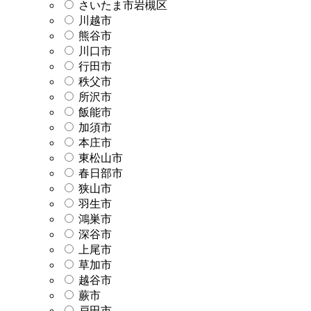
さいたま市岩槻区
川越市
熊谷市
川口市
行田市
秩父市
所沢市
飯能市
加須市
本庄市
東松山市
春日部市
狭山市
羽生市
鴻巣市
深谷市
上尾市
草加市
越谷市
蕨市
戸田市