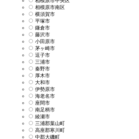
相模原市中央区
相模原市南区
横須賀市
平塚市
鎌倉市
藤沢市
小田原市
茅ヶ崎市
逗子市
三浦市
秦野市
厚木市
大和市
伊勢原市
海老名市
座間市
南足柄市
綾瀬市
三浦郡葉山町
高座郡寒川町
中郡大磯町