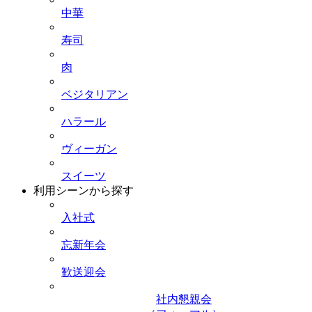
中華
寿司
肉
ベジタリアン
ハラール
ヴィーガン
スイーツ
利用シーンから探す
入社式
忘新年会
歓送迎会
社内懇親会