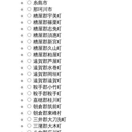
糸島市
那珂川市
糟屋郡宇美町
糟屋郡篠栗町
糟屋郡志免町
糟屋郡須惠町
糟屋郡新宮町
糟屋郡久山町
糟屋郡粕屋町
遠賀郡芦屋町
遠賀郡水巻町
遠賀郡岡垣町
遠賀郡遠賀町
鞍手郡小竹町
鞍手郡鞍手町
嘉穂郡桂川町
朝倉郡筑前町
朝倉郡東峰村
三井郡大刀洗町
三潴郡大木町