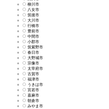
柳川市
八女市
筑後市
大川市
行橋市
豊前市
中間市
小郡市
筑紫野市
春日市
大野城市
宗像市
太宰府市
古賀市
福津市
うきは市
宮若市
嘉麻市
朝倉市
みやま市