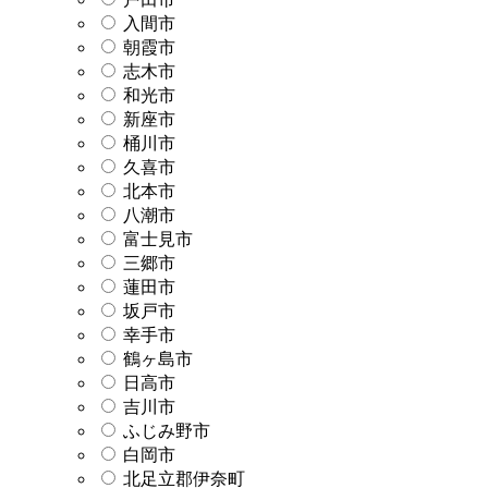
入間市
朝霞市
志木市
和光市
新座市
桶川市
久喜市
北本市
八潮市
富士見市
三郷市
蓮田市
坂戸市
幸手市
鶴ヶ島市
日高市
吉川市
ふじみ野市
白岡市
北足立郡伊奈町