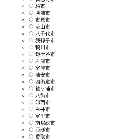
柏市
勝浦市
市原市
流山市
八千代市
我孫子市
鴨川市
鎌ケ谷市
君津市
富津市
浦安市
四街道市
袖ケ浦市
八街市
印西市
白井市
富里市
南房総市
匝瑳市
香取市