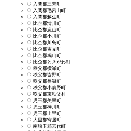
入間郡三芳町
入間郡毛呂山町
入間郡越生町
比企郡滑川町
比企郡嵐山町
比企郡小川町
比企郡川島町
比企郡吉見町
比企郡鳩山町
比企郡ときがわ町
秩父郡横瀬町
秩父郡皆野町
秩父郡長瀞町
秩父郡小鹿野町
秩父郡東秩父村
児玉郡美里町
児玉郡神川町
児玉郡上里町
大里郡寄居町
南埼玉郡宮代町