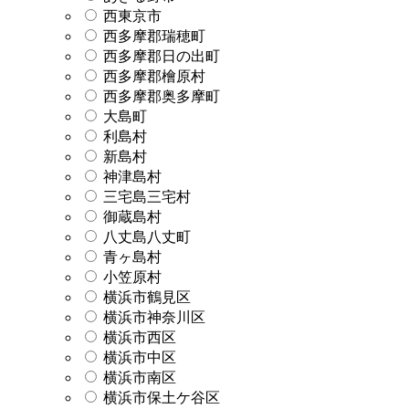
西東京市
西多摩郡瑞穂町
西多摩郡日の出町
西多摩郡檜原村
西多摩郡奥多摩町
大島町
利島村
新島村
神津島村
三宅島三宅村
御蔵島村
八丈島八丈町
青ヶ島村
小笠原村
横浜市鶴見区
横浜市神奈川区
横浜市西区
横浜市中区
横浜市南区
横浜市保土ケ谷区