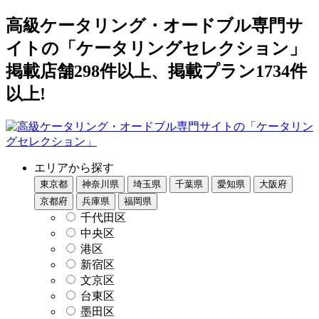
高級ケータリング・オードブル専門サ
イトの「ケータリングセレクション」
掲載店舗298件以上、掲載プラン1734件
以上!
エリアから探す
東京都
神奈川県
埼玉県
千葉県
愛知県
大阪府
京都府
兵庫県
福岡県
千代田区
中央区
港区
新宿区
文京区
台東区
墨田区