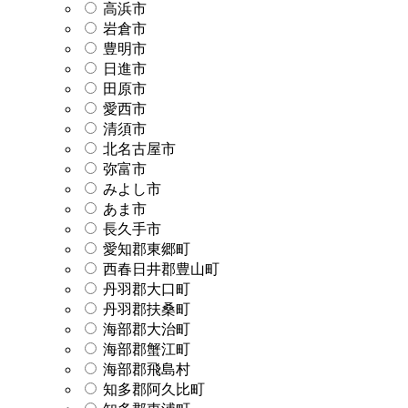
高浜市
岩倉市
豊明市
日進市
田原市
愛西市
清須市
北名古屋市
弥富市
みよし市
あま市
長久手市
愛知郡東郷町
西春日井郡豊山町
丹羽郡大口町
丹羽郡扶桑町
海部郡大治町
海部郡蟹江町
海部郡飛島村
知多郡阿久比町