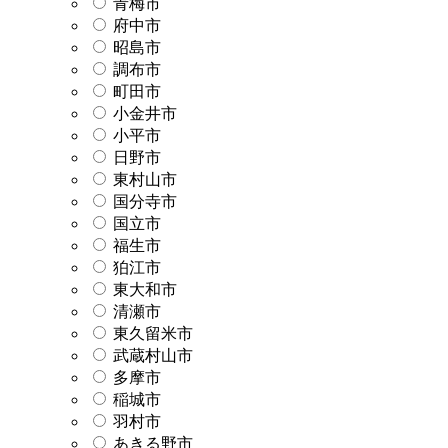
青梅市
府中市
昭島市
調布市
町田市
小金井市
小平市
日野市
東村山市
国分寺市
国立市
福生市
狛江市
東大和市
清瀬市
東久留米市
武蔵村山市
多摩市
稲城市
羽村市
あきる野市