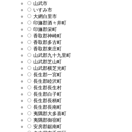
山武市
いすみ市
大網白里市
印旛郡酒々井町
印旛郡栄町
香取郡神崎町
香取郡多古町
香取郡東庄町
山武郡九十九里町
山武郡芝山町
山武郡横芝光町
長生郡一宮町
長生郡睦沢町
長生郡長生村
長生郡白子町
長生郡長柄町
長生郡長南町
夷隅郡大多喜町
夷隅郡御宿町
安房郡鋸南町